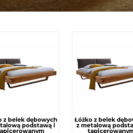
o z belek dębowych
Łóżko z belek dęb
talową podstawą i
z metalową podsta
tapicerowanym
tapicerowany