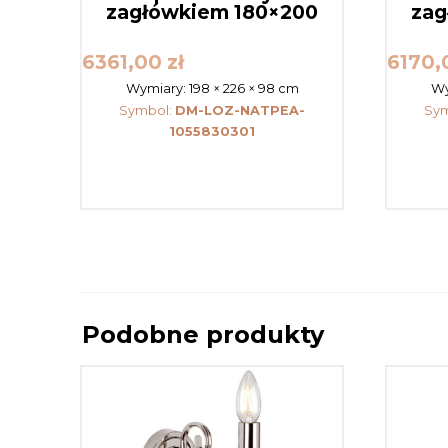
zagłówkiem 180×200
zag
6361,00
zł
6170
Wymiary:
198 × 226 × 98 cm
Wy
Symbol:
DM-LOZ-NATPEA-
Sy
1055830301
Podobne produkty