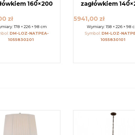
łówkiem 160×200
zagłówkiem 140×
,00
zł
5941,00
zł
miary:
178 × 226 × 98 cm
Wymiary:
158 × 226 × 98 
mbol:
DM-LOZ-NATPEA-
Symbol:
DM-LOZ-NATP
1055830201
1055830101