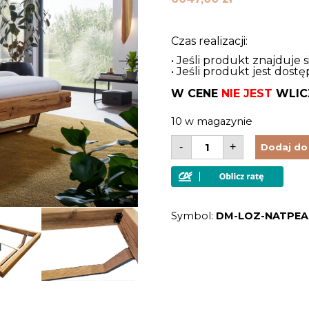
Czas realizacji:
• Jeśli produkt znajduje 
• Jeśli produkt jest dos
W CENE
NIE JEST
WLIC
10 w magazynie
ilość
-
+
Dodaj do
Łóżko
z
belek
dębowych
z
metalową
Symbol:
DM-LOZ-NATPEA-
podstawą
i
tapicerowanym
zagłówkiem
200x200