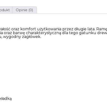
rodukt
Opinie (0)
wałość oraz komfort użytkowania przez długie lata. Ramę
cia oraz barwę charakterystyczną dla tego gatunku drewn
u, wygodny zagłówek.
kładką