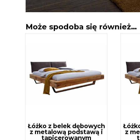
Może spodoba się również…
Łóżko z belek dębowych
Łóżk
z metalową podstawą i
z me
tapicerowanym