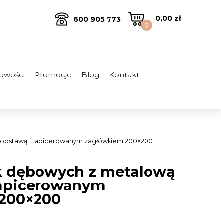
0,00
zł
600 905 773
0
owości
Promocje
Blog
Kontakt
podstawą i tapicerowanym zagłówkiem 200×200
ek dębowych z metalową
tapicerowanym
200×200