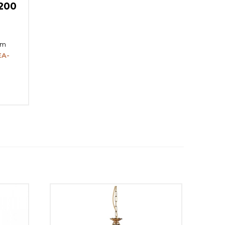
200
cm
EA-