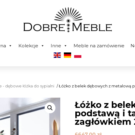
wna
Kolekcje
Inne
Meble na zamówienie
N
 - dębowe łóżka do sypialni
/ Łóżko z belek dębowych z metalową 
Łóżko z bel
podstawą i 
zagłówkiem 
6647,00
zł