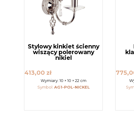
Stylowy kinkiet ścienny
wiszący polerowany
kl
nikiel
413,00
zł
775,
Wymiary:
10 × 10 × 22 cm
Wy
Symbol:
AG1-POL-NICKEL
Sym