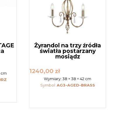
NTAGE
Żyrandol na trzy źródła
ca
światła postarzany
mosiądz
1240,00
zł
9 cm
Wymiary:
38 × 38 × 42 cm
BRZ
Symbol:
AG3-AGED-BRASS