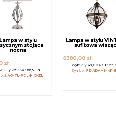
Lampa w stylu
Lampa w stylu VI
asycznym stojąca
sufitowa wiszą
nocna
6380,00
zł
00
zł
Wymiary:
49,8 × 49,8 × 67,
miary:
36 × 36 × 56,5 cm
Symbol:
FE-ADAMS-4P-
bol:
AG-TL-POL-NICKEL