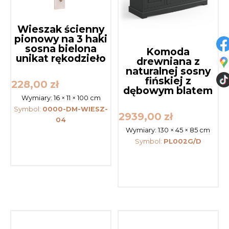
Wieszak ścienny
pionowy na 3 haki
sosna bielona
Komoda
unikat rękodzieło
drewniana z
naturalnej sosny
fińskiej z
228,00
zł
dębowym blatem
Wymiary:
16 × 11 × 100 cm
Symbol:
0000-DM-WIESZ-
2939,00
zł
04
Wymiary:
130 × 45 × 85 cm
Symbol:
PL002G/D