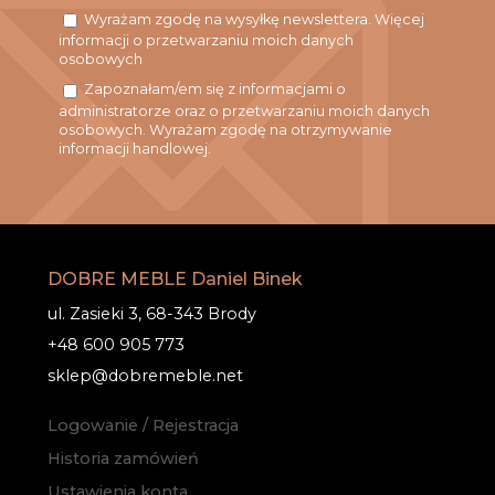
Wyrażam zgodę na wysyłkę newslettera. Więcej
informacji o przetwarzaniu moich danych
osobowych
Zapoznałam/em się z informacjami o
administratorze oraz o przetwarzaniu moich danych
osobowych. Wyrażam zgodę na otrzymywanie
informacji handlowej.
DOBRE MEBLE Daniel Binek
ul. Zasieki 3, 68-343 Brody
+48 600 905 773
sklep@dobremeble.net
Logowanie / Rejestracja
Historia zamówień
Ustawienia konta