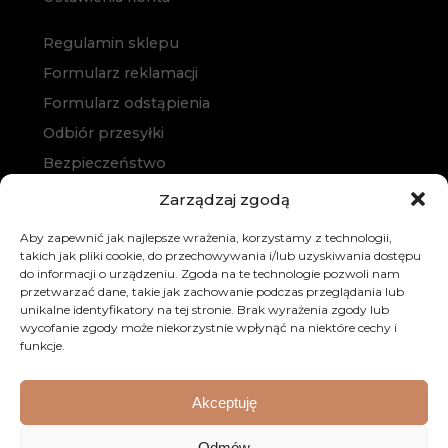
Regulamin sklepu
Formularz reklamacji
Formularz odstąpienia
Odbiór przesyłki
Bezpieczeństwo
Polityka prywatności
Zarządzaj zgodą
Polityka cookies
Aby zapewnić jak najlepsze wrażenia, korzystamy z technologii,
Zakup na raty
takich jak pliki cookie, do przechowywania i/lub uzyskiwania dostępu
do informacji o urządzeniu. Zgoda na te technologie pozwoli nam
Kontakt
przetwarzać dane, takie jak zachowanie podczas przeglądania lub
unikalne identyfikatory na tej stronie. Brak wyrażenia zgody lub
wycofanie zgody może niekorzystnie wpłynąć na niektóre cechy i
funkcje.
Akceptuję
© 2026 Dobre Meble. Wszystkie prawa zastrzeżone.
Odmów