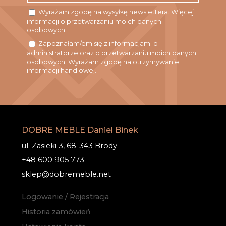
Wyrażam zgodę na wysyłkę newslettera. Więcej
informacji o przetwarzaniu moich danych
osobowych
Zapoznałam/em się z informacjami o
administratorze oraz o przetwarzaniu moich danych
osobowych. Wyrażam zgodę na otrzymywanie
informacji handlowej.
DOBRE MEBLE Daniel Binek
ul. Zasieki 3, 68-343 Brody
+48 600 905 773
sklep@dobremeble.net
Logowanie / Rejestracja
Historia zamówień