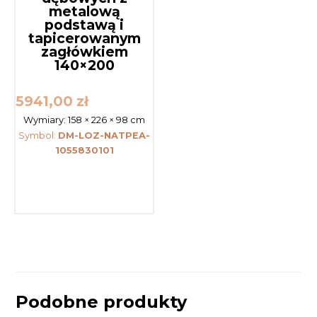
metalową
podstawą i
tapicerowanym
zagłówkiem
140×200
5941,00
zł
Wymiary:
158 × 226 × 98 cm
Symbol:
DM-LOZ-NATPEA-
1055830101
Podobne produkty