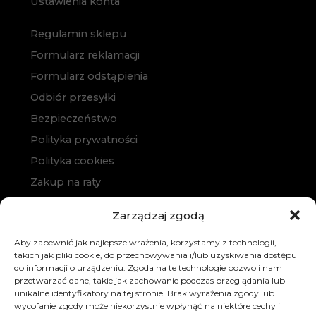
Ustawienia konta
Regulamin sklepu
Formularz reklamacji
Formularz odstąpienia
Odbiór przesyłki
Bezpieczeństwo
Polityka prywatności
Polityka cookies
Zakup na raty
Kontakt
Zarządzaj zgodą
Aby zapewnić jak najlepsze wrażenia, korzystamy z technologii,
takich jak pliki cookie, do przechowywania i/lub uzyskiwania dostępu
do informacji o urządzeniu. Zgoda na te technologie pozwoli nam
przetwarzać dane, takie jak zachowanie podczas przeglądania lub
unikalne identyfikatory na tej stronie. Brak wyrażenia zgody lub
wycofanie zgody może niekorzystnie wpłynąć na niektóre cechy i