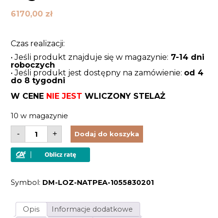
6170,00
zł
Czas realizacji:
• Jeśli produkt znajduje się w magazynie:
7-14 dni
roboczych
• Jeśli produkt jest dostępny na zamówienie:
od 4
do 8 tygodni
W CENE
NIE JEST
WLICZONY STELAŻ
10 w magazynie
ilość
-
+
Dodaj do koszyka
Łóżko
z
belek
dębowych
z
metalową
Symbol:
DM-LOZ-NATPEA-1055830201
podstawą
i
tapicerowanym
zagłówkiem
Opis
Informacje dodatkowe
160x200