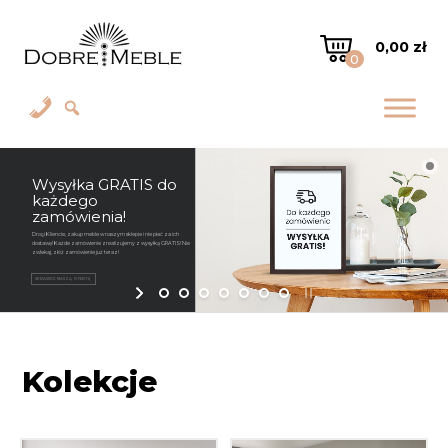
0,00
zł
0
Orbetello – stoliki i
stoły z litego drewna
dębu
Kolekcja mebli drewnianych Orbetello to wyjątkowy zbiór stolików i
stołów z naturalnego litego drewna dębowego, które stanowią
doskonałe połączenie stylu loftowego z nowoczesnością.
SPRAWDŹ NASZĄ OFERTĘ
Kolekcje