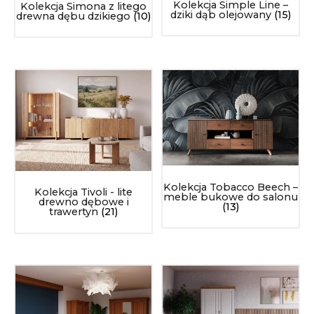
Kolekcja Simple Line –
Kolekcja Simona z litego
dziki dąb olejowany
(15)
drewna dębu dzikiego
(10)
Kolekcja Tobacco Beech –
Kolekcja Tivoli - lite
meble bukowe do salonu
drewno dębowe i
(13)
trawertyn
(21)