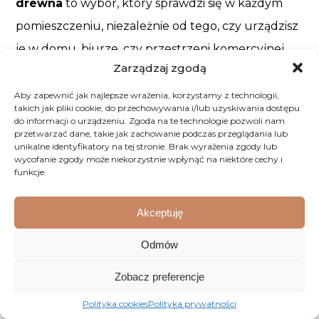
drewna
to wybór, który sprawdzi się w każdym
pomieszczeniu, niezależnie od tego, czy urządzisz
je w domu, biurze, czy przestrzeni komercyjnej.
Zarządzaj zgodą
Oferujemy produkty, które łączą estetykę z
trwałością, a przy tym są ekologiczne. W Dobre
Aby zapewnić jak najlepsze wrażenia, korzystamy z technologii,
takich jak pliki cookie, do przechowywania i/lub uzyskiwania dostępu
Meble znajdziesz meble z litego drewna, które
do informacji o urządzeniu. Zgoda na te technologie pozwoli nam
przetwarzać dane, takie jak zachowanie podczas przeglądania lub
będą Ci służyć przez lata.
unikalne identyfikatory na tej stronie. Brak wyrażenia zgody lub
wycofanie zgody może niekorzystnie wpłynąć na niektóre cechy i
funkcje.
Blog
Akceptuję
Odmów
Zobacz preferencje
Polityka cookies
Polityka prywatności