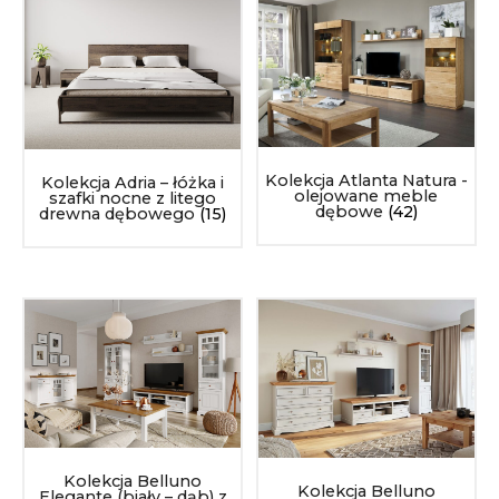
Kolekcja Atlanta Natura -
Kolekcja Adria – łóżka i
olejowane meble
szafki nocne z litego
dębowe
(42)
drewna dębowego
(15)
Kolekcja Belluno
Kolekcja Belluno
Elegante (biały – dąb) z