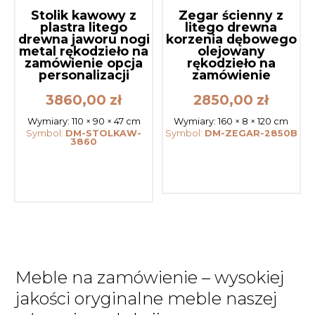
Stolik kawowy z
Zegar ścienny z
plastra litego
litego drewna
drewna jaworu nogi
korzenia dębowego
metal rękodzieło na
olejowany
zamówienie opcja
rękodzieło na
personalizacji
zamówienie
3860,00
zł
2850,00
zł
Wymiary:
110 × 90 × 47 cm
Wymiary:
160 × 8 × 120 cm
Symbol:
DM-STOLKAW-
Symbol:
DM-ZEGAR-2850B
3860
Meble na zamówienie – wysokiej
jakości oryginalne meble naszej