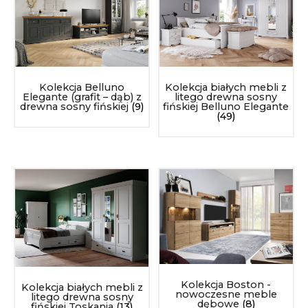
Kolekcja Belluno
Kolekcja białych mebli z
Elegante (grafit – dąb) z
litego drewna sosny
drewna sosny fińskiej
(9)
fińskiej Belluno Elegante
(49)
Kolekcja Boston -
Kolekcja białych mebli z
nowoczesne meble
litego drewna sosny
dębowe
(8)
fińskiej Toskania
(13)