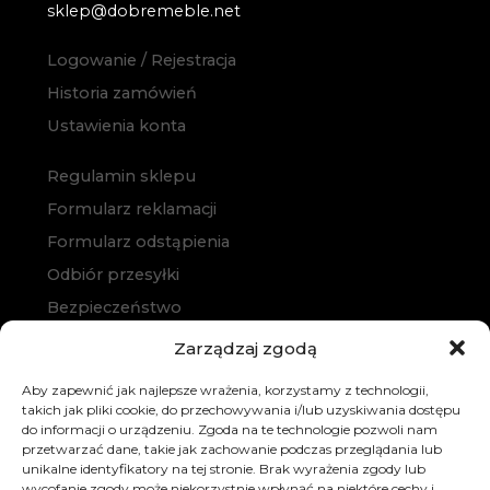
sklep@dobremeble.net
Logowanie / Rejestracja
Historia zamówień
Ustawienia konta
Regulamin sklepu
Formularz reklamacji
Formularz odstąpienia
Odbiór przesyłki
Bezpieczeństwo
Polityka prywatności
Zarządzaj zgodą
Polityka cookies
Aby zapewnić jak najlepsze wrażenia, korzystamy z technologii,
Zakup na raty
takich jak pliki cookie, do przechowywania i/lub uzyskiwania dostępu
do informacji o urządzeniu. Zgoda na te technologie pozwoli nam
Kontakt
przetwarzać dane, takie jak zachowanie podczas przeglądania lub
unikalne identyfikatory na tej stronie. Brak wyrażenia zgody lub
wycofanie zgody może niekorzystnie wpłynąć na niektóre cechy i