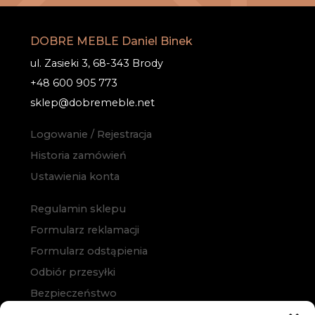
DOBRE MEBLE Daniel Binek
ul. Zasieki 3, 68-343 Brody
+48 600 905 773
sklep@dobremeble.net
Logowanie / Rejestracja
Historia zamówień
Ustawienia konta
Regulamin sklepu
Formularz reklamacji
Formularz odstąpienia
Odbiór przesyłki
Bezpieczeństwo
Polityka prywatności