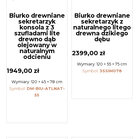
Biurko drewniane
Biurko drewniane
sekretarzyk
sekretarzyk z
konsola z 3
naturalnego litego
szufladami lite
drewna dzikiego
drewno dąb
dębu
olejowany w
naturalnym
2399,00
zł
odcieniu
Wymiary:
120 × 55 × 75 cm
1949,00
zł
Symbol:
3SSIM078
Wymiary:
120 × 45 × 78 cm
Symbol:
DM-BIU-ATLNAT-
55