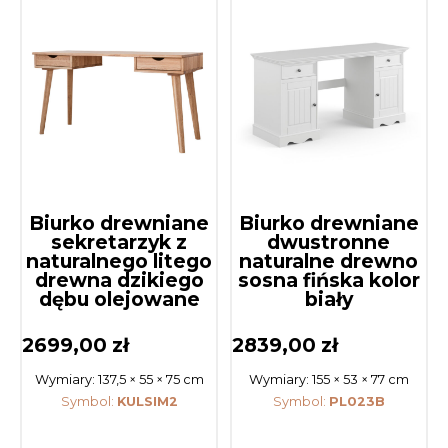
Biurko drewniane
Biurko drewniane
sekretarzyk z
dwustronne
naturalnego litego
naturalne drewno
drewna dzikiego
sosna fińska kolor
dębu olejowane
biały
2699,00
zł
2839,00
zł
Wymiary:
137,5 × 55 × 75 cm
Wymiary:
155 × 53 × 77 cm
Symbol:
KULSIM2
Symbol:
PL023B