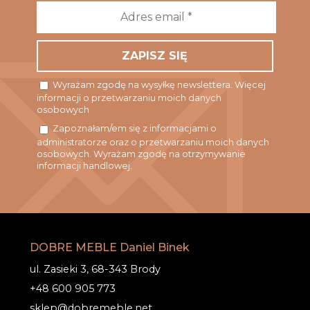
Adres
email
*
Wyrażam zgodę na wysyłkę newslettera. Więcej
informacji o przetwarzaniu moich danych
osobowych
Zapoznałam/em się z informacjami o
administratorze oraz o przetwarzaniu moich danych
osobowych. Wyrażam zgodę na otrzymywanie
informacji handlowej.
DOBRE MEBLE Daniel Binek
ul. Zasieki 3, 68-343 Brody
+48 600 905 773
sklep@dobremeble.net