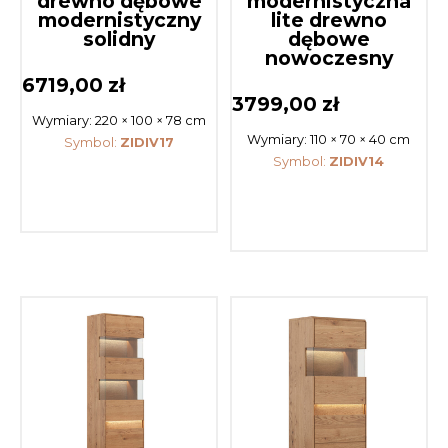
drewno dębowe
modernistyczna
modernistyczny
lite drewno
solidny
dębowe
nowoczesny
6719,00
zł
3799,00
zł
Wymiary:
220 × 100 × 78 cm
Wymiary:
110 × 70 × 40 cm
Symbol:
ZIDIV17
Symbol:
ZIDIV14