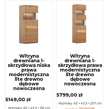
Witryna
Witryna
drewniana 1-
drewniana 1-
skrzydłowa niska
skrzydłowa prawa
prawa
modernistyczna
modernistyczna
lite drewno
lite drewno
dębowe
dębowe
nowoczesna
nowoczesna
5799,00
zł
5149,00
zł
Wymiary:
63 × 43,5 × 207 cm
Wymiary:
63 × 43,5 × 152 cm
Symbol:
ZIDIV01R