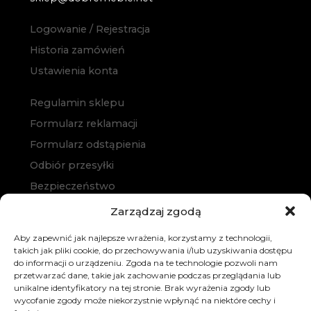
Logowanie / Rejestracja
Historia zamówień
Ustawienia konta
Regulamin sklepu
Formularz reklamacji
Formularz odstąpienia
Odbiór przesyłki
Bezpieczeństwo
Polityka prywatności
Zarządzaj zgodą
Polityka cookies
Aby zapewnić jak najlepsze wrażenia, korzystamy z technologii,
Zakup na raty
takich jak pliki cookie, do przechowywania i/lub uzyskiwania dostępu
do informacji o urządzeniu. Zgoda na te technologie pozwoli nam
Kontakt
przetwarzać dane, takie jak zachowanie podczas przeglądania lub
unikalne identyfikatory na tej stronie. Brak wyrażenia zgody lub
wycofanie zgody może niekorzystnie wpłynąć na niektóre cechy i