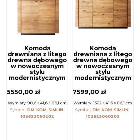
Komoda
Komoda
drewniana z litego
drewniana z litego
drewna dębowego
drewna dębowego
w nowoczesnym
w nowoczesnym
stylu
stylu
modernistycznym
modernistycznym
5550,00
zł
7599,00
zł
Wymiary:
98,6 × 41,6 × 86,1 cm
Wymiary:
157,2 × 41,6 × 86,1 cm
Symbol:
DM-KOM-SIMLIN-
Symbol:
DM-KOM-SIMLIN-
103623050202
103623060202