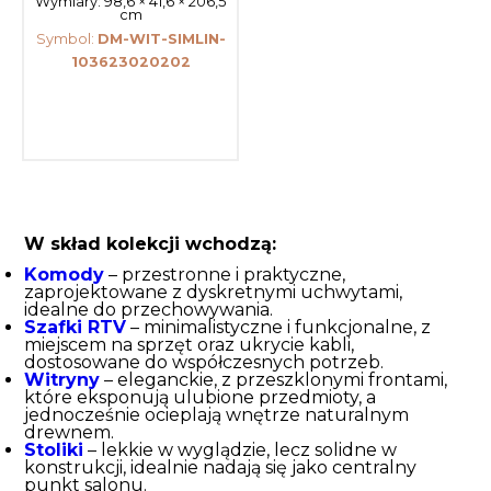
Wymiary:
98,6 × 41,6 × 206,5
cm
Symbol:
DM-WIT-SIMLIN-
103623020202
W skład kolekcji wchodzą:
Komody
– przestronne i praktyczne,
zaprojektowane z dyskretnymi uchwytami,
idealne do przechowywania.
Szafki RTV
– minimalistyczne i funkcjonalne, z
miejscem na sprzęt oraz ukrycie kabli,
dostosowane do współczesnych potrzeb.
Witryny
– eleganckie, z przeszklonymi frontami,
które eksponują ulubione przedmioty, a
jednocześnie ocieplają wnętrze naturalnym
drewnem.
Stoliki
– lekkie w wyglądzie, lecz solidne w
konstrukcji, idealnie nadają się jako centralny
punkt salonu.