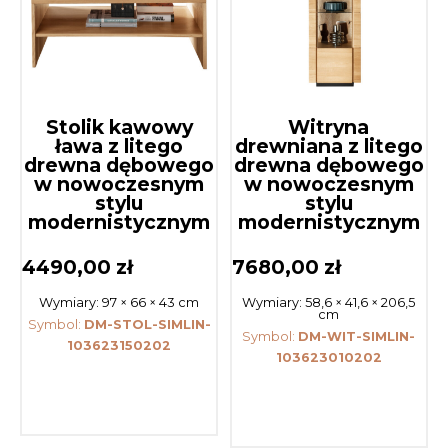
Stolik kawowy
Witryna
ława z litego
drewniana z litego
drewna dębowego
drewna dębowego
w nowoczesnym
w nowoczesnym
stylu
stylu
modernistycznym
modernistycznym
4490,00
zł
7680,00
zł
Wymiary:
97 × 66 × 43 cm
Wymiary:
58,6 × 41,6 × 206,5
cm
Symbol:
DM-STOL-SIMLIN-
Symbol:
DM-WIT-SIMLIN-
103623150202
103623010202