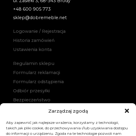
ul. Zasieki 3, 68-343 Brody
+48 600 905 773
sklep@dobremeble.net
Logowanie / Rejestracja
Historia zamówień
Ustawienia konta
Regulamin sklepu
Formularz reklamacji
Formularz odstąpienia
Odbiór przesyłki
Bezpieczeństwo
Polityka prywatności
Zarządzaj zgodą
Polityka cookies
Aby zapewnić jak najlepsze wrażenia, korzystamy z technologii,
Zakup na raty
takich jak pliki cookie, do przechowywania i/lub uzyskiwania dostępu
do informacji o urządzeniu. Zgoda na te technologie pozwoli nam