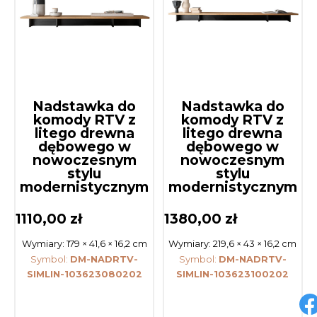
Nadstawka do
Nadstawka do
komody RTV z
komody RTV z
litego drewna
litego drewna
dębowego w
dębowego w
nowoczesnym
nowoczesnym
stylu
stylu
modernistycznym
modernistycznym
1110,00
zł
1380,00
zł
Wymiary:
179 × 41,6 × 16,2 cm
Wymiary:
219,6 × 43 × 16,2 cm
Symbol:
DM-NADRTV-
Symbol:
DM-NADRTV-
SIMLIN-103623080202
SIMLIN-103623100202