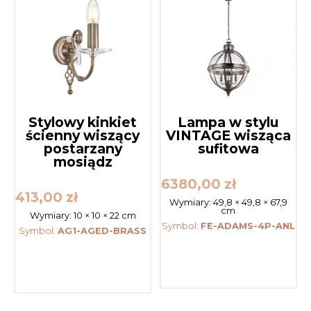
Stylowy kinkiet
Lampa w stylu
ścienny wiszący
VINTAGE wisząca
postarzany
sufitowa
mosiądz
6380,00
zł
413,00
zł
Wymiary:
49,8 × 49,8 × 67,9
cm
Wymiary:
10 × 10 × 22 cm
Symbol:
FE-ADAMS-4P-ANL
Symbol:
AG1-AGED-BRASS