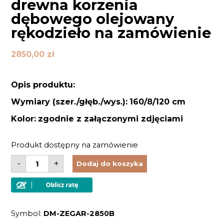
drewna korzenia
dębowego olejowany
rękodzieło na zamówienie
2850,00
zł
Opis produktu:
Wymiary (szer./głęb./wys.):
160/8/120 cm
Kolor:
zgodnie z załączonymi zdjęciami
Produkt dostępny na zamówienie
ilość
-
+
Dodaj do koszyka
Zegar
ścienny
z
litego
drewna
korzenia
Symbol:
DM-ZEGAR-2850B
dębowego
olejowany