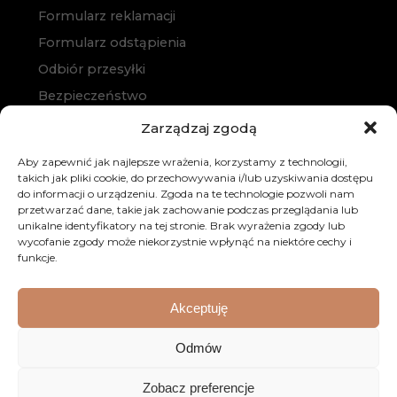
Formularz reklamacji
Formularz odstąpienia
Odbiór przesyłki
Bezpieczeństwo
Polityka prywatności
Zarządzaj zgodą
Polityka cookies
Aby zapewnić jak najlepsze wrażenia, korzystamy z technologii,
Zakup na raty
takich jak pliki cookie, do przechowywania i/lub uzyskiwania dostępu
do informacji o urządzeniu. Zgoda na te technologie pozwoli nam
Kontakt
przetwarzać dane, takie jak zachowanie podczas przeglądania lub
unikalne identyfikatory na tej stronie. Brak wyrażenia zgody lub
wycofanie zgody może niekorzystnie wpłynąć na niektóre cechy i
funkcje.
Akceptuję
© 2026 Dobre Meble. Wszystkie prawa zastrzeżone.
Odmów
Realizacja:
KULIKOWSKI-IT.pl
Strony internetowe
Zobacz preferencje
Szczecin