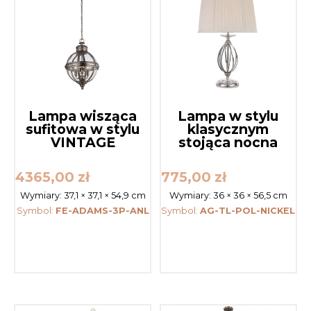
Lampa wisząca
Lampa w stylu
sufitowa w stylu
klasycznym
VINTAGE
stojąca nocna
4365,00
zł
775,00
zł
Wymiary:
37,1 × 37,1 × 54,9 cm
Wymiary:
36 × 36 × 56,5 cm
Symbol:
FE-ADAMS-3P-ANL
Symbol:
AG-TL-POL-NICKEL