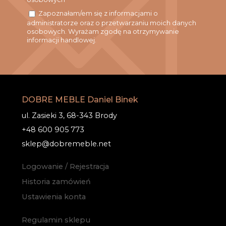
Zapoznałam/em się z informacjami o
administratorze oraz o przetwarzaniu moich danych
osobowych. Wyrażam zgodę na otrzymywanie
informacji handlowej.
DOBRE MEBLE Daniel Binek
ul. Zasieki 3, 68-343 Brody
+48 600 905 773
sklep@dobremeble.net
Logowanie / Rejestracja
Historia zamówień
Ustawienia konta
Regulamin sklepu