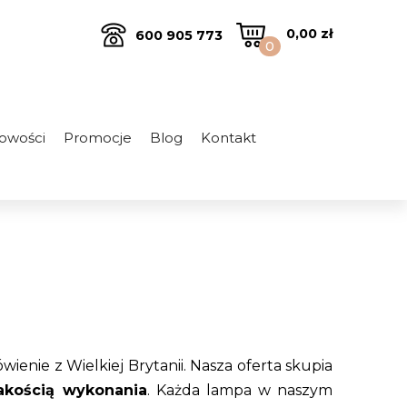
0,00
zł
600 905 773
0
owości
Promocje
Blog
Kontakt
enie z Wielkiej Brytanii. Nasza oferta skupia
akością wykonania
. Każda lampa w naszym