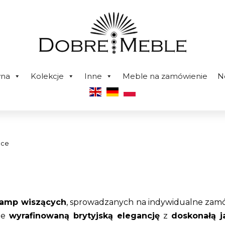
wna
Kolekcje
Inne
Meble na zamówienie
N
ące
lamp wiszących
, sprowadzanych na indywidualne zamówi
bie
wyrafinowaną brytyjską elegancję
z
doskonałą j