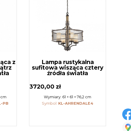
ząca z
Lampa rustykalna
ątrz
sufitowa wisząca cztery
atła
źródła światła
3720,00
zł
7 cm
Wymiary:
61 × 61 × 76,2 cm
L-PB
Symbol:
KL-AHRENDALE4