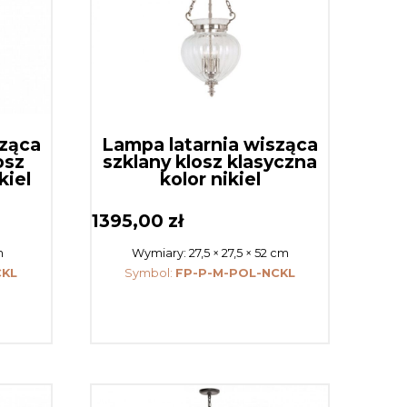
sząca
Lampa latarnia wisząca
osz
szklany klosz klasyczna
kiel
kolor nikiel
1395,00
zł
m
Wymiary:
27,5 × 27,5 × 52 cm
CKL
Symbol:
FP-P-M-POL-NCKL