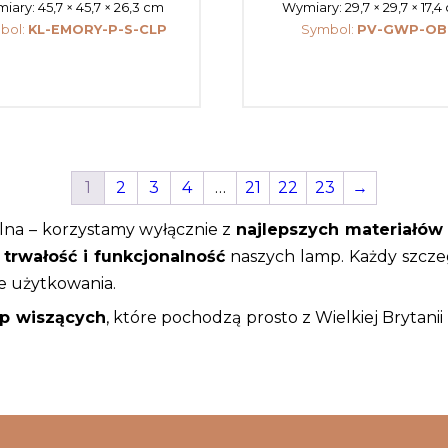
iary:
45,7 × 45,7 × 26,3 cm
Wymiary:
29,7 × 29,7 × 17,
bol:
KL-EMORY-P-S-CLP
Symbol:
PV-GWP-OB
1
2
3
4
…
21
22
23
→
lna – korzystamy wyłącznie z
najlepszych materiałów
ż
trwałość i funkcjonalność
naszych lamp. Każdy szczeg
e użytkowania.
p wiszących
, które pochodzą prosto z Wielkiej Brytan