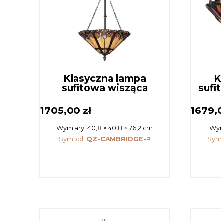
Klasyczna lampa
K
sufitowa wisząca
sufi
1705,00
zł
1679
Wymiary:
40,8 × 40,8 × 76,2 cm
Wym
Symbol:
QZ-CAMBRIDGE-P
Sym