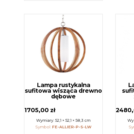
Lampa rustykalna
L
sufitowa wisząca drewno
suf
dębowe
1705,00
zł
2480
Wymiary:
52,1 × 52,1 × 58,3 cm
Wy
Symbol:
FE-ALLIER-P-S-LW
Sy