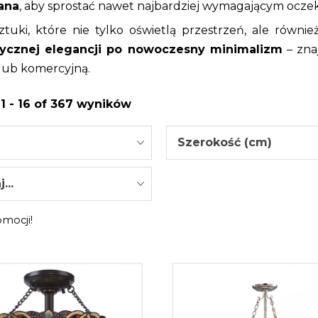
ana
, aby sprostać nawet najbardziej wymagającym ocze
tuki, które nie tylko oświetlą przestrzeń, ale równie
sycznej elegancji po nowoczesny minimalizm
– zna
lub komercyjną.
1 - 16 of 367 wyników
Szerokość (cm)
...
omocji!