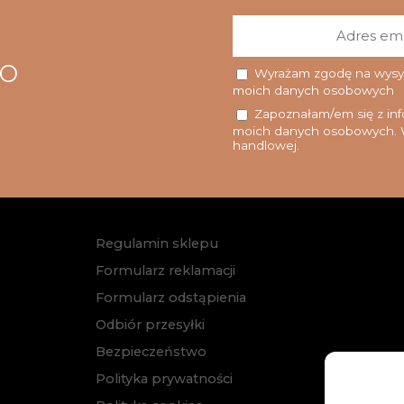
go
Wyrażam zgodę na wysyłk
moich danych osobowych
Zapoznałam/em się z info
moich danych osobowych. W
handlowej.
Regulamin sklepu
Formularz reklamacji
Formularz odstąpienia
Odbiór przesyłki
Bezpieczeństwo
Polityka prywatności