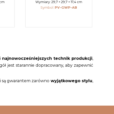
4 cm
Wymiary:
29,7 × 29,7 × 17,4 cm
Symbol:
PV-GWP-AB
i
najnowocześniejszych technik produkcji
,
ół jest starannie dopracowany, aby zapewnić
ii i są gwarantem zarówno
wyjątkowego stylu
,