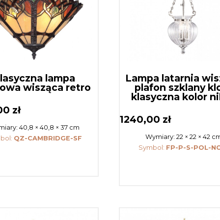
lasyczna lampa
Lampa latarnia wi
towa wisząca retro
plafon szklany kl
klasyczna kolor ni
,00
zł
1240,00
zł
iary:
40,8 × 40,8 × 37 cm
Wymiary:
22 × 22 × 42 c
bol:
QZ-CAMBRIDGE-SF
Symbol:
FP-P-S-POL-N