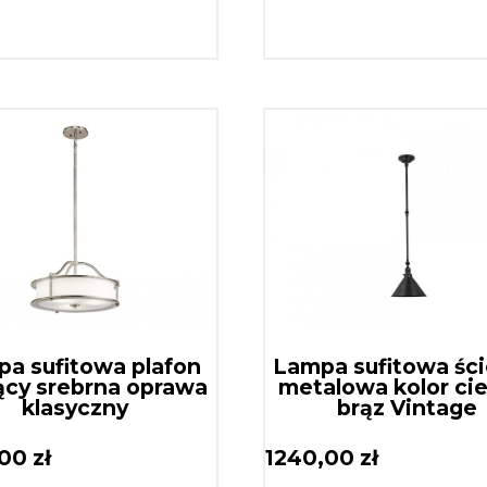
a sufitowa plafon
Lampa sufitowa śc
ący srebrna oprawa
metalowa kolor ci
klasyczny
brąz Vintage
,00
zł
1240,00
zł