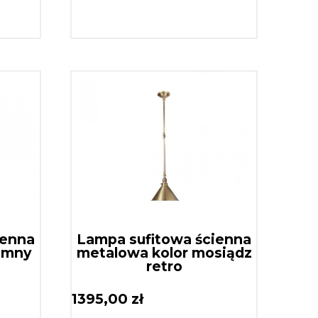
ienna
Lampa sufitowa ścienna
emny
metalowa kolor mosiądz
retro
1395,00
zł