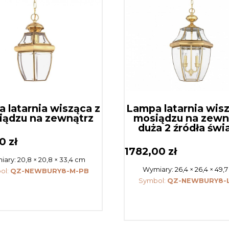
 latarnia wisząca z
Lampa latarnia wis
iądzu na zewnątrz
mosiądzu na zewn
duża 2 źródła świ
00
zł
1782,00
zł
iary:
20,8 × 20,8 × 33,4 cm
Wymiary:
26,4 × 26,4 × 49,
ol:
QZ-NEWBURY8-M-PB
Symbol:
QZ-NEWBURY8-