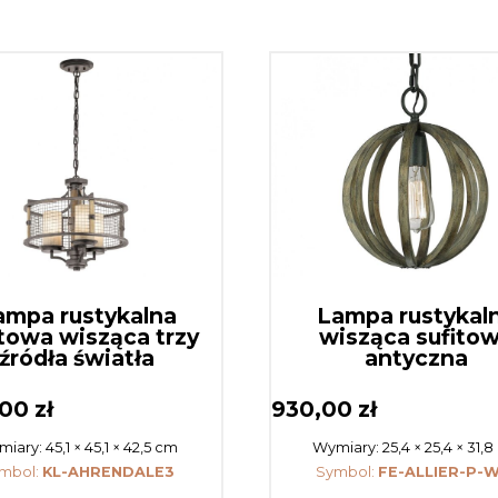
ampa rustykalna
Lampa rustykal
itowa wisząca trzy
wisząca sufito
źródła światła
antyczna
,00
zł
930,00
zł
miary:
45,1 × 45,1 × 42,5 cm
Wymiary:
25,4 × 25,4 × 31,
mbol:
KL-AHRENDALE3
Symbol:
FE-ALLIER-P-