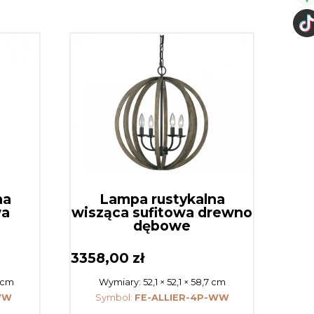
na
Lampa rustykalna
wa
wisząca sufitowa drewno
dębowe
3358,00
zł
8 cm
Wymiary:
52,1 × 52,1 × 58,7 cm
WW
Symbol:
FE-ALLIER-4P-WW