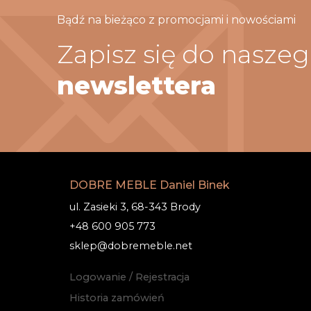
Bądź na bieżąco z promocjami i nowościami
Zapisz się do nasze
newslettera
DOBRE MEBLE Daniel Binek
ul. Zasieki 3, 68-343 Brody
+48 600 905 773
sklep@dobremeble.net
Logowanie / Rejestracja
Historia zamówień