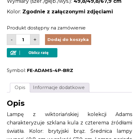
Wymiary (szer./głęb./wys.):
49,8/49,8/67,9 cm
Kolor:
Zgodnie z załączonymi zdjęciami
Produkt dostępny na zamówienie
ilość
-
+
Dodaj do koszyka
Lampa
w
stylu
VINTAGE
sufitowa
wisząca
Symbol:
FE-ADAMS-4P-BRZ
Opis
Informacje dodatkowe
Opis
Lampę z wiktoriańskiej kolekcji Adams
charakteryzuje szklana kula z czterema źródłami
światła. Kolor: brytyjski brąz. Średnica lampy