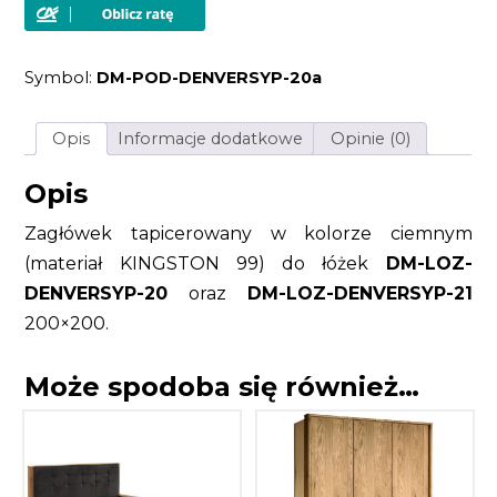
w
kolorze
ciemnym
materiał
Symbol:
DM-POD-DENVERSYP-20a
KINGSTON
99
do
łóżek
Opis
Informacje dodatkowe
Opinie (0)
DM-
LOZ-
DENVERSYP-
Opis
20
oraz
Zagłówek tapicerowany w kolorze ciemnym
DM-
LOZ-
(materiał KINGSTON 99) do łóżek
DM-LOZ-
DENVERSYP-
21
DENVERSYP-20
oraz
DM-LOZ-DENVERSYP-21
200x200
200×200.
Może spodoba się również…