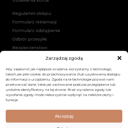
Ustawienia konta
Regulamin sklepu
Formularz reklamacji
Formularz odstąpienia
Odbiór przesyłki
Bezpieczeństwo
Polityka prywatności
Zarządzaj zgodą
Polityka cookies
Aby zapewnić jak najlepsze wrażenia, korzystamy z technologii,
Zakup na raty
takich jak pliki cookie, do przechowywania i/lub uzyskiwania dostępu
do informacji o urządzeniu. Zgoda na te technologie pozwoli nam
Kontakt
przetwarzać dane, takie jak zachowanie podczas przeglądania lub
unikalne identyfikatory na tej stronie. Brak wyrażenia zgody lub
wycofanie zgody może niekorzystnie wpłynąć na niektóre cechy i
funkcje.
Akceptuję