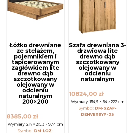
Łóżko drewniane
Szafa drewniana 3-
ze stelażem,
drzwiowa lite
pojemnikiem i
drewno dąb
tapicerowanym
szczotkowany
zagłówkiem lite
olejowany w
drewno dąb
odcieniu
szczotkowany
naturalnym
olejowany w
odcieniu
10824,00
zł
naturalnym
200×200
Wymiary:
154,9 × 64 × 222 cm
Symbol:
DM-SZAF-
DENVERSYP-03
8385,00
zł
Wymiary:
214 × 215,3 × 97,4 cm
Symbol:
DM-LOZ-