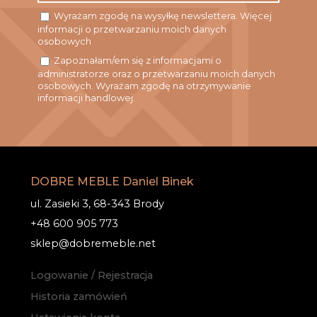
Wyrażam zgodę na wysyłkę newslettera. Więcej
informacji o przetwarzaniu moich danych
osobowych
Zapoznałam/em się z informacjami o
administratorze oraz o przetwarzaniu moich danych
osobowych. Wyrażam zgodę na otrzymywanie
informacji handlowej.
DOBRE MEBLE Daniel Binek
ul. Zasieki 3, 68-343 Brody
+48 600 905 773
sklep@dobremeble.net
Logowanie / Rejestracja
Historia zamówień