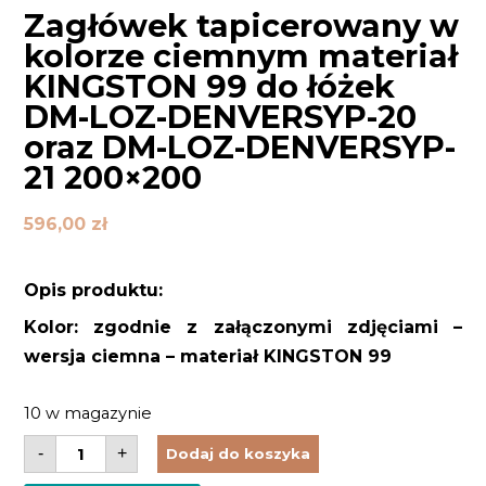
Zagłówek tapicerowany w
kolorze ciemnym materiał
KINGSTON 99 do łóżek
DM-LOZ-DENVERSYP-20
oraz DM-LOZ-DENVERSYP-
21 200×200
596,00
zł
Opis produktu:
Kolor: zgodnie z załączonymi zdjęciami –
wersja ciemna – materiał KINGSTON 99
10 w magazynie
ilość
-
+
Dodaj do koszyka
Zagłówek
tapicerowany