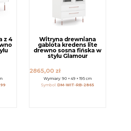
 z 4
Witryna drewniana
ewno
gablota kredens lite
ylu
drewno sosna fińska w
stylu Glamour
2865,00
zł
cm
Wymiary:
90 × 49 × 195 cm
699
Symbol:
DM-WIT-RB-2865