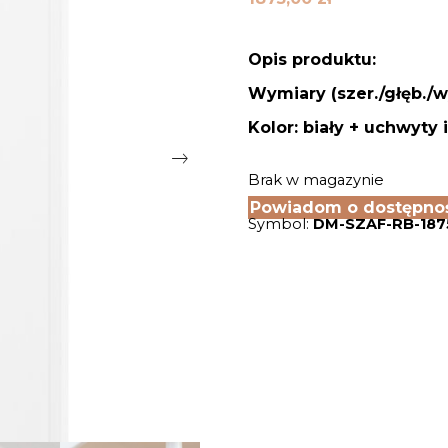
Opis produktu:
Wymiary (szer./głęb./w
Kolor: biały + uchwyty
Brak w magazynie
Powiadom o dostępno
Symbol:
DM-SZAF-RB-187