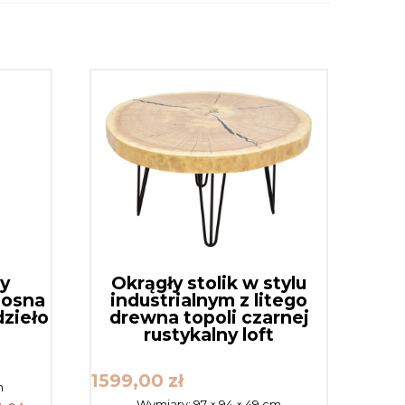
y
Okrągły stolik w stylu
sosna
industrialnym z litego
dzieło
drewna topoli czarnej
rustykalny loft
1599,00
zł
m
Wymiary:
97 × 94 × 49 cm