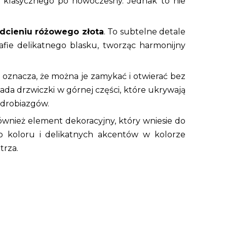
od klasycznego po nowoczesny. Jednak to nie
dcieniu różowego złota
. To subtelne detale
afie delikatnego blasku, tworząc harmonijny
 oznacza, że można je zamykać i otwierać bez
siada drzwiczki w górnej części, które ukrywają
 drobiazgów.
również element dekoracyjny, który wniesie do
ego koloru i delikatnych akcentów w kolorze
trza.