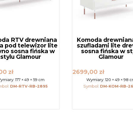
da RTV drewniana
Komoda drewniana
a pod telewizor lite
szufladami lite dr
no sosna fińska w
sosna fińska w st
stylu Glamour
Glamour
,00
zł
2699,00
zł
ymiary:
177 × 49 × 59 cm
Wymiary:
120 × 49 × 98 
mbol:
DM-RTV-RB-2895
Symbol:
DM-KOM-RB-2