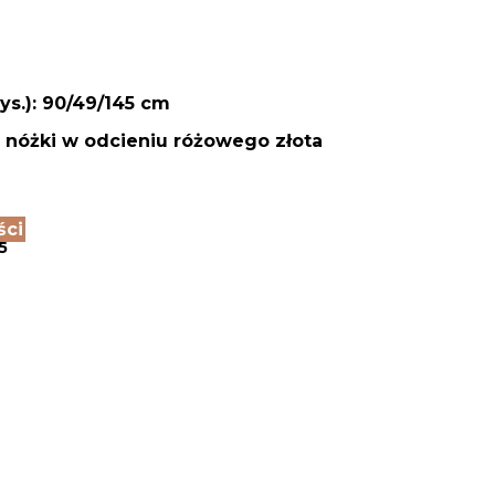
ys.): 90/49/145 cm
 i nóżki w odcieniu różowego złota
ści
5