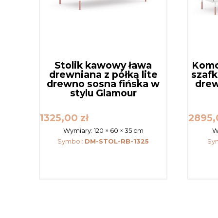
Stolik kawowy ława
Komo
drewniana z półką lite
szafk
drewno sosna fińska w
drew
stylu Glamour
1325,00
zł
2895
Wymiary:
120 × 60 × 35 cm
W
Symbol:
DM-STOL-RB-1325
Sy