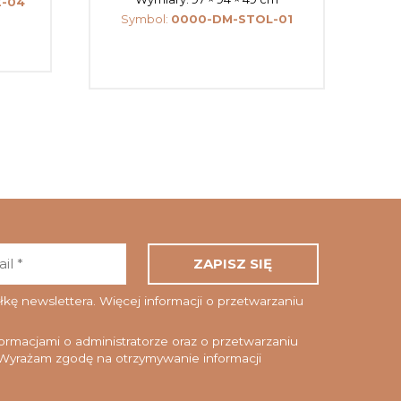
Z-04
Symbol:
0000-DM-STOL-01
Adres
email
*
ę newslettera. Więcej informacji o przetwarzaniu
rmacjami o administratorze oraz o przetwarzaniu
yrażam zgodę na otrzymywanie informacji