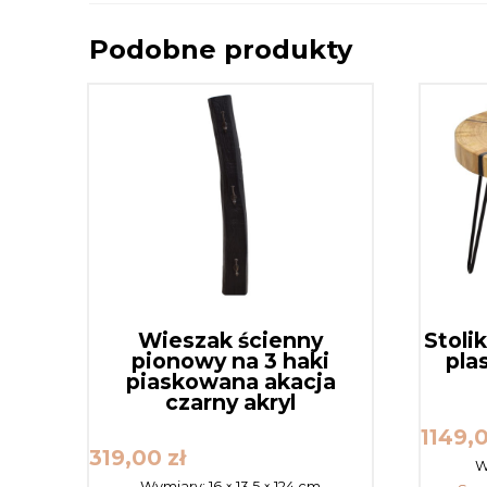
Podobne produkty
Wieszak ścienny
Stoli
pionowy na 3 haki
pla
piaskowana akacja
czarny akryl
1149,
319,00
zł
W
Wymiary:
16 × 13,5 × 124 cm