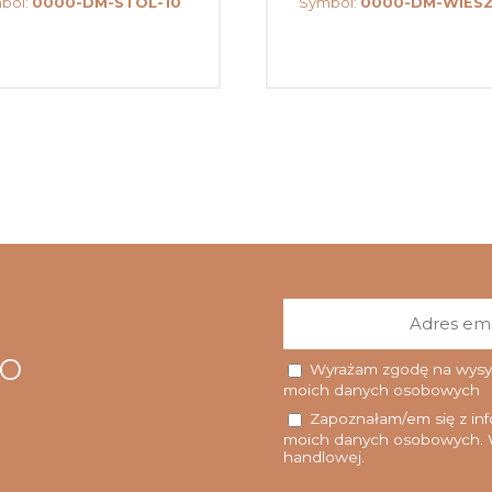
bol:
0000-DM-STOL-10
Symbol:
0000-DM-WIES
go
Wyrażam zgodę na wysyłk
moich danych osobowych
Zapoznałam/em się z info
moich danych osobowych. W
handlowej.