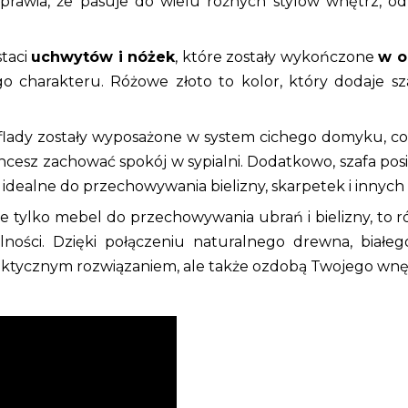
 sprawia, że pasuje do wielu różnych stylów wnętrz, 
taci
uchwytów i nóżek
, które zostały wykończone
w o
go charakteru. Różowe złoto to kolor, który dodaje sz
zuflady zostały wyposażone w system cichego domyku, co
i chcesz zachować spokój w sypialni. Dodatkowo, szafa po
 idealne do przechowywania bielizny, skarpetek i innych
nie tylko mebel do przechowywania ubrań i bielizny, to 
tulności. Dzięki połączeniu naturalnego drewna, biał
 praktycznym rozwiązaniem, ale także ozdobą Twojego wnę