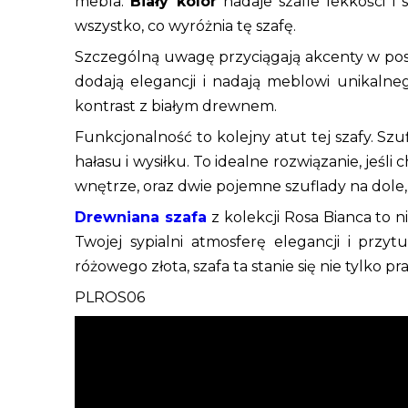
mebla.
Biały kolor
nadaje szafie lekkości i
wszystko, co wyróżnia tę szafę.
Szczególną uwagę przyciągają akcenty w pos
dodają elegancji i nadają meblowi unikalne
kontrast z białym drewnem.
Funkcjonalność to kolejny atut tej szafy. S
hałasu i wysiłku. To idealne rozwiązanie, jeśl
wnętrze, oraz dwie pojemne szuflady na dole,
Drewniana szafa
z kolekcji Rosa Bianca to 
Twojej sypialni atmosferę elegancji i przy
różowego złota, szafa ta stanie się nie tylko
PLROS06