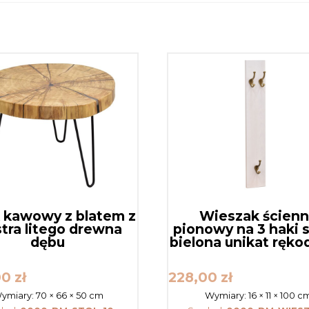
k kawowy z blatem z
Wieszak ścienn
stra litego drewna
pionowy na 3 haki 
dębu
bielona unikat ręko
00
zł
228,00
zł
ymiary:
70 × 66 × 50 cm
Wymiary:
16 × 11 × 100 c