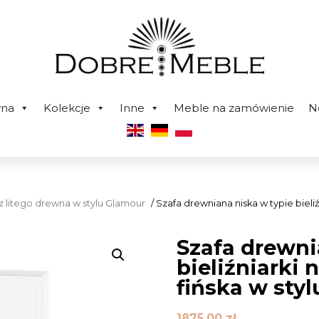
wna
Kolekcje
Inne
Meble na zamówienie
N
z litego drewna w stylu Glamour
/ Szafa drewniana niska w typie bieli
Szafa drewni
bieliźniarki
fińska w sty
1875,00
zł