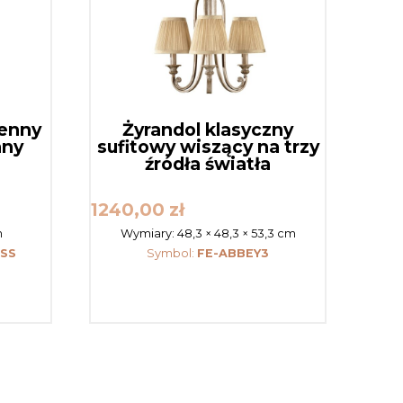
ienny
Żyrandol klasyczny
any
sufitowy wiszący na trzy
źródła światła
1240,00
zł
m
Wymiary:
48,3 × 48,3 × 53,3 cm
SS
Symbol:
FE-ABBEY3