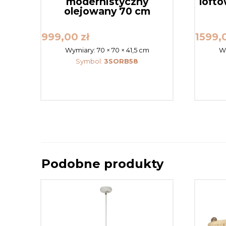
modernistyczny
loft
olejowany 70 cm
999,00
zł
1599,
Wymiary:
70 × 70 × 41,5 cm
W
Symbol:
3SORB58
Podobne produkty