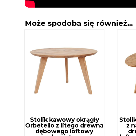
Może spodoba się również…
Stolik kawowy okrągły
Stoli
Orbetello z litego drewna
z n
dębowego loftowy
dr