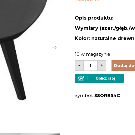
Opis produktu:
Wymiary (szer./głęb./wy
Kolor: naturalne drew
10 w magazynie
ilość
-
+
Dodaj do
Stolik
kawowy
Orbetello
z
litego
drewna
Symbol:
3SORB54C
loftowy
modernistyczny
olejowany
dąb
czarny