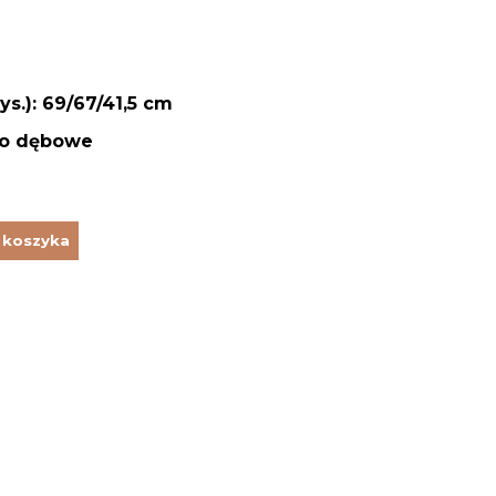
s.): 69/67/41,5 cm
no dębowe
 koszyka