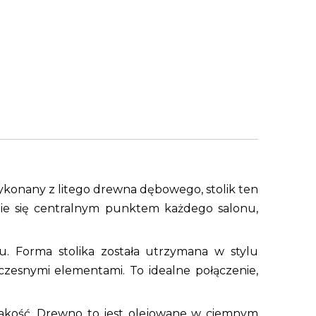
ykonany z litego drewna dębowego, stolik ten
nie się centralnym punktem każdego salonu,
nu. Forma stolika została utrzymana w stylu
oczesnymi elementami. To idealne połączenie,
jakość. Drewno to jest olejowane w ciemnym