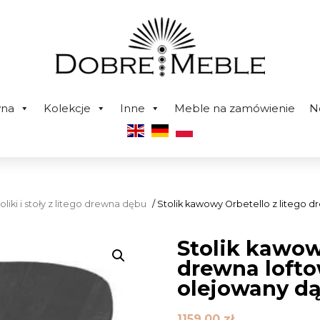
wna
Kolekcje
Inne
Meble na zamówienie
N
oliki i stoły z litego drewna dębu
/ Stolik kawowy Orbetello z litego 
Stolik kawow
drewna loft
olejowany dą
1159,00
zł