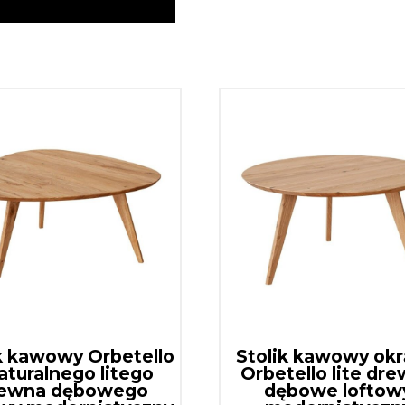
k kawowy Orbetello
Stolik kawowy okr
aturalnego litego
Orbetello lite dr
ewna dębowego
dębowe loftow