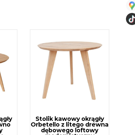
ągły
Stolik kawowy okrągły
ewno
Orbetello z litego drewna
y
dębowego loftowy