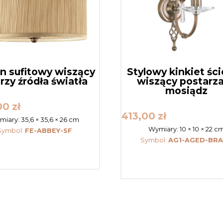
on sufitowy wiszący
Stylowy kinkiet śc
trzy źródła światła
wiszący postarz
mosiądz
00
zł
413,00
zł
miary:
35,6 × 35,6 × 26 cm
Wymiary:
10 × 10 × 22 c
Symbol:
FE-ABBEY-SF
Symbol:
AG1-AGED-BRA