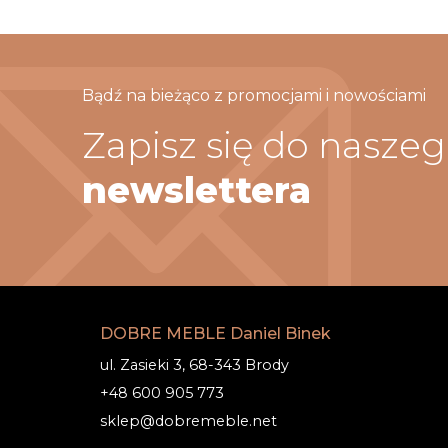
Bądź na bieżąco z promocjami i nowościami
Zapisz się do nasze
newslettera
DOBRE MEBLE Daniel Binek
ul. Zasieki 3, 68-343 Brody
+48 600 905 773
sklep@dobremeble.net