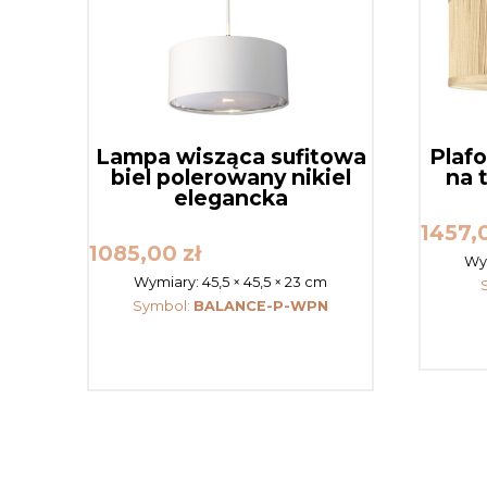
Lampa wisząca sufitowa
Plaf
biel polerowany nikiel
na 
elegancka
1457,
1085,00
zł
Wy
Wymiary:
45,5 × 45,5 × 23 cm
Symbol:
BALANCE-P-WPN