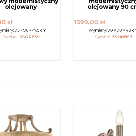
owy modernistyczny
modernistyczn
olejowany
olejowany 90 
00
zł
1399,00
zł
ymiary:
95 × 96 × 47,5 cm
Wymiary:
90 × 90 × 48 
Symbol:
3SORB59
Symbol:
3SORB57