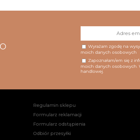
go
Wyrażam zgodę na wysyłk
moich danych osobowych
Zapoznałam/em się z info
moich danych osobowych. W
handlowej.
Regulamin sklepu
Formularz reklamacji
Formularz odstąpienia
Odbiór przesyłki