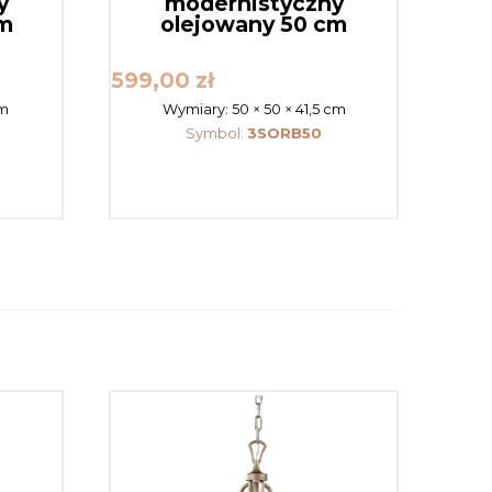
y
modernistyczny
cm
olejowany 50 cm
599,00
zł
cm
Wymiary:
50 × 50 × 41,5 cm
Symbol:
3SORB50