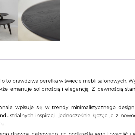
llo to prawdziwa perełka w świecie mebli salonowych. W
kże emanuje solidnością i elegancją. Z pewnością sta
konale wpisuje się w trendy minimalistycznego desig
ndustrialnych inspiracji, jednocześnie łącząc je z now
ru.
lnego drewna dębowego, co podkreśla jego trwałość i 