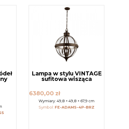
ródeł
Lampa w stylu VINTAGE
any
sufitowa wisząca
6380,00
zł
Wymiary:
49,8 × 49,8 × 67,9 cm
cm
Symbol:
FE-ADAMS-4P-BRZ
SS