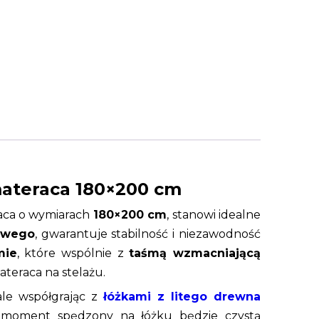
materaca 180×200 cm
ca o wymiarach
180×200 cm
, stanowi idealne
owego
, gwarantuje stabilność i niezawodność
mie
, które wspólnie z
taśmą wzmacniającą
teraca na stelażu.
nale współgrając z
łóżkami z litego drewna
y moment spędzony na łóżku będzie czystą