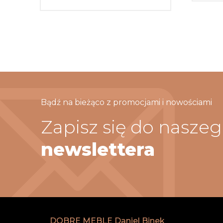
Bądź na bieżąco z promocjami i nowościami
Zapisz się do nasze
newslettera
DOBRE MEBLE Daniel Binek