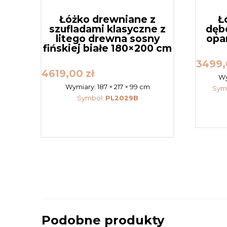
Łóżko drewniane z
Ł
szufladami klasyczne z
dęb
litego drewna sosny
opa
fińskiej białe 180×200 cm
3499
4619,00
zł
Wy
Wymiary:
187 × 217 × 99 cm
Sym
Symbol:
PL2029B
Podobne produkty