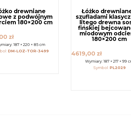
óżko drewniane
Łóżko drewniane
owe z podwójnym
szufladami klasycz
rciem 180×200 cm
litego drewna so
fińskiej bejcowa
miodowym odcie
,00
zł
180×200 cm
miary:
187 × 220 × 85 cm
bol:
DM-LOZ-TOR-3499
4619,00
zł
Wymiary:
187 × 217 × 99 
Symbol:
PL2029