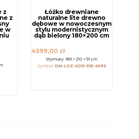
 z
Łóżko drewniane
ne z
naturalne lite drewno
sny
dębowe w nowoczesnym
ne w
stylu modernistycznym
niu
dąb bielony 180×200 cm
4599,00
zł
Wymiary:
189 × 210 × 91 cm
cm
Symbol:
DM-LOZ-ADR-DB-4599