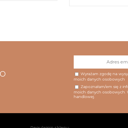
go
Wyrażam zgodę na wysyłk
moich danych osobowych
Zapoznałam/em się z info
moich danych osobowych. W
handlowej.
Regulamin sklepu