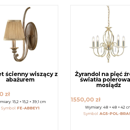
et ścienny wiszący z
Żyrandol na pięć ź
abażurem
światła polerow
mosiądz
00
zł
1550,00
zł
miary:
15,2 × 15,2 × 39,1 cm
Wymiary:
48 × 48 × 42 
Symbol:
FE-ABBEY1
Symbol:
AG5-POL-BRA