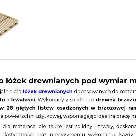
 do łóżek drewnianych pod wymiar 
jalnie dla
łóżek drewnianych
dopasowanych do matera
u i trwałości
. Wykonany z solidnego
drewna brzoz
 28 giętych listew osadzonych w brzozowej ra
a powierzchni użytkowej, wspomagając idealną pracę ma
 dla materaca, ale także jest solidny i trwały, dosko
o elastyczności oraz precyzyjnemu wykonaniu, każd