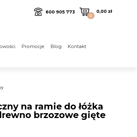
0,00
zł
600 905 773
0
owości
Promocje
Blog
Kontakt
wy
czny na ramie do łóżka
drewno brzozowe gięte