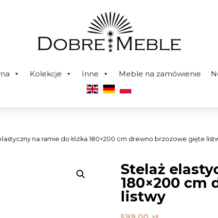
wna
Kolekcje
Inne
Meble na zamówienie
N
 elastyczny na ramie do łóżka 180×200 cm drewno brzozowe gięte list
Stelaż elasty
180×200 cm 
listwy
599,00
zł