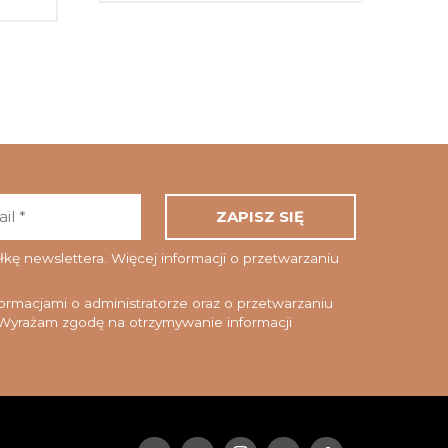
Adres
email
*
ę newslettera. Więcej informacji o przetwarzaniu
rmacjami o administratorze oraz o przetwarzaniu
yrażam zgodę na otrzymywanie informacji