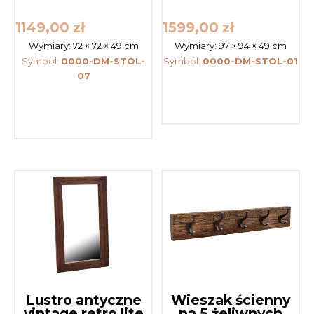
1149,00
zł
1599,00
zł
Wymiary:
72 × 72 × 49 cm
Wymiary:
97 × 94 × 49 cm
Symbol:
0000-DM-STOL-
Symbol:
0000-DM-STOL-01
07
Lustro antyczne
Wieszak ścienny
vintage retro lite
na 5 żeliwnych