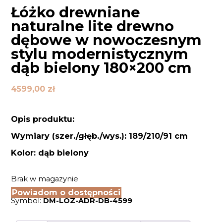
Łóżko drewniane
naturalne lite drewno
dębowe w nowoczesnym
stylu modernistycznym
dąb bielony 180×200 cm
4599,00
zł
Opis produktu:
Wymiary (szer./głęb./wys.): 189/210/91 cm
Kolor: dąb bielony
Brak w magazynie
Powiadom o dostępności
Symbol:
DM-LOZ-ADR-DB-4599