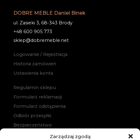
DOBRE MEBLE Daniel Binek
ul. Zasieki 3, 68-343 Brody
+48 600 905 773
sklep@dobremeble.net
Logowanie / Rejestracja
Historia zamówień
Ustawienia konta
Regulamin sklepu
Formularz reklamacji
Formularz odstąpienia
Odbiór przesyłki
Bezpieczeństwo
Polityka prywatności
Zarządzaj zgodą