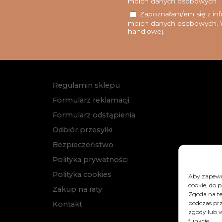
moich danych osobowych
Zapoznałam/em się z info
moich danych osobowych. W
handlowej.
Regulamin sklepu
Formularz reklamacji
Formularz odstąpienia
Odbiór przesyłki
Bezpieczeństwo
Polityka prywatności
Polityka cookies
Aby zapewni
cookie, do 
Zakup na raty
Zgoda na te
podczas prz
Kontakt
zgody lub w
funkcje.