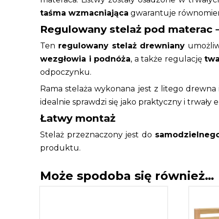
taśma wzmacniająca
gwarantuje równomierne
Regulowany stelaż pod materac –
Ten
regulowany stelaż drewniany
umożliwi
wezgłowia i podnóża
, a także regulację
twa
odpoczynku.
Rama stelaża wykonana jest z litego drewna i
idealnie sprawdzi się jako praktyczny i trwały
Łatwy montaż
Stelaż przeznaczony jest do
samodzielneg
produktu.
Może spodoba się również…