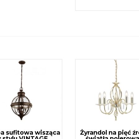
a sufitowa wisząca
Żyrandol na pięć ź
 stylu VINTAGE
światła polerow