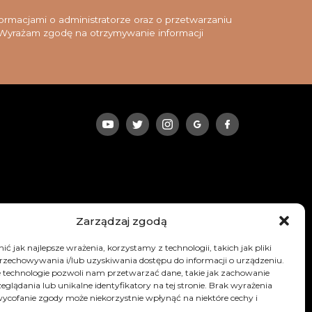
rmacjami o administratorze oraz o przetwarzaniu
yrażam zgodę na otrzymywanie informacji
Zarządzaj zgodą
ć jak najlepsze wrażenia, korzystamy z technologii, takich jak pliki
przechowywania i/lub uzyskiwania dostępu do informacji o urządzeniu.
 technologie pozwoli nam przetwarzać dane, takie jak zachowanie
eglądania lub unikalne identyfikatory na tej stronie. Brak wyrażenia
ycofanie zgody może niekorzystnie wpłynąć na niektóre cechy i