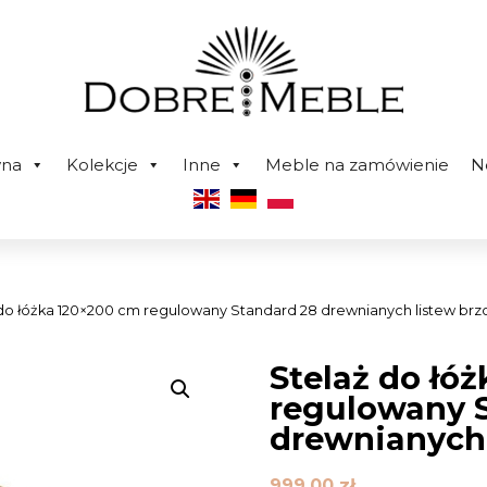
wna
Kolekcje
Inne
Meble na zamówienie
N
 do łóżka 120×200 cm regulowany Standard 28 drewnianych listew br
Stelaż do łó
regulowany 
drewnianych
999,00
zł