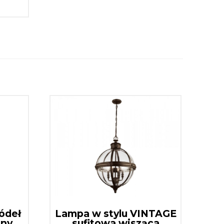
ródeł
Lampa w stylu VINTAGE
any
sufitowa wisząca