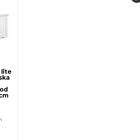
lite
ska
pod
 cm
m