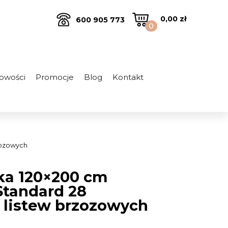
0,00
zł
600 905 773
0
owości
Promocje
Blog
Kontakt
zozowych
żka 120×200 cm
Standard 28
 listew brzozowych