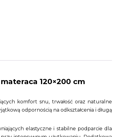
 materaca 120×200 cm
iących komfort snu, trwałość oraz naturalne
wyjątkową odpornością na odkształcenia i długą
niających elastyczne i stabilne podparcie dla
et przy intensywnym użytkowaniu. Dodatkowa