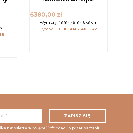
6380,00
zł
Wymiary:
49,8 × 49,8 × 67,9 cm
cm
Symbol:
FE-ADAMS-4P-BRZ
SS
Adres
email
*
ę newslettera. Więcej informacji o przetwarzaniu