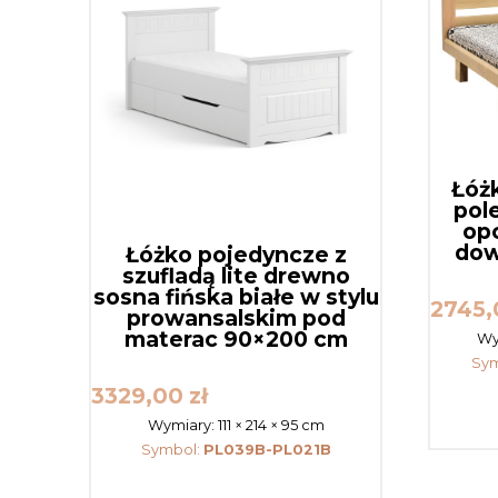
Łóż
pol
op
dow
Łóżko pojedyncze z
szufladą lite drewno
sosna fińska białe w stylu
2745
prowansalskim pod
materac 90×200 cm
Wy
Sy
3329,00
zł
Wymiary:
111 × 214 × 95 cm
Symbol:
PL039B-PL021B