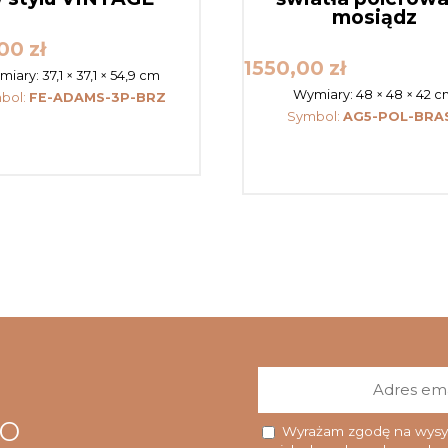
mosiądz
,00
zł
1550,00
zł
miary:
37,1 × 37,1 × 54,9 cm
Wymiary:
48 × 48 × 42 
bol:
FE-ADAMS-3P-BRZ
Symbol:
AG5-POL-BRA
go
Wyrażam zgodę na wysyłk