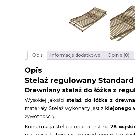
Opis
Informacje dodatkowe
Opinie (0)
Opis
Stelaż regulowany Standard
Drewniany stelaż do łóżka z regu
Wysokiej jakości
stelaż do łóżka z drewn
materiały. Stelaż wykonany jest z
klejonego
żywotnością.
Konstrukcja stelaża oparta jest na
28 wąski
materaca. Listwy zostały osadzone w trwał