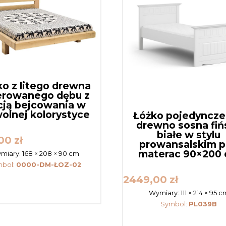
ko z litego drewna
erowanego dębu z
cją bejcowania w
olnej kolorystyce
Łóżko pojedyncze 
drewno sosna fiń
białe w stylu
,00
zł
prowansalskim 
materac 90×200
miary:
168 × 208 × 90 cm
mbol:
0000-DM-ŁOZ-02
2449,00
zł
Wymiary:
111 × 214 × 95 c
Symbol:
PL039B