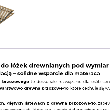
 do łóżek drewnianych pod wymiar
lacją – solidne wsparcie dla materaca
a brzozowego
to doskonałe rozwiązanie dla osób cen
 warstwowo drewna brzozowego
, które cechuje się 
ch, giętych listewach z drewna brzozowego
, zapew
ych mocowaniach, które nie ulegają deformacjom naw