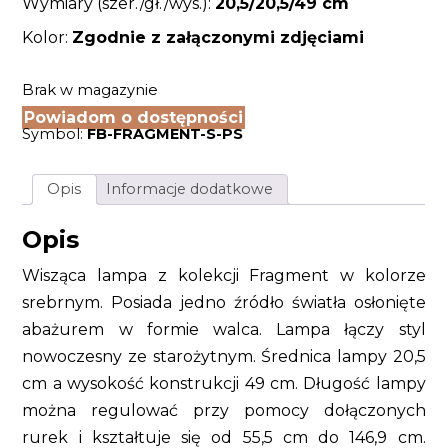
Wymiary (szer./gł./wys.):
20,5/20,5
/49 cm
Kolor:
Zgodnie z załączonymi zdjęciami
Brak w magazynie
Powiadom o dostępności
Symbol:
FB-FRAGMENT-S-PS
Opis
Informacje dodatkowe
Opis
Wisząca lampa z kolekcji Fragment w kolorze
srebrnym. Posiada jedno źródło światła osłonięte
abażurem w formie walca. Lampa łączy styl
nowoczesny ze starożytnym. Średnica lampy 20,5
cm a wysokość konstrukcji 49 cm. Długość lampy
można regulować przy pomocy dołączonych
rurek i kształtuje się od 55,5 cm do 146,9 cm.