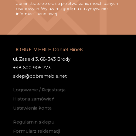
administratorze oraz o przetwarzaniu moich danych
osobowych. Wyrażam zgodę na otrzymywanie
informacji handlowej.
DOBRE MEBLE Daniel Binek
ul. Zasieki 3, 68-343 Brody
+48 600 905 773
sklep@dobremeble.net
Logowanie / Rejestracja
Historia zamówień
Ustawienia konta
Regulamin sklepu
Formularz reklamacji