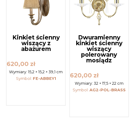
Kinkiet ścienny
Dwuramienny
wiszący z
kinkiet ścienny
abażurem
wiszący
polerowany
mosiądz
620,00
zł
Wymiary:
15,2 × 15,2 × 39,1 cm
620,00
zł
Symbol:
FE-ABBEY1
Wymiary:
32 × 17,5 × 22 cm
Symbol:
AG2-POL-BRASS