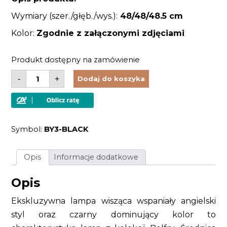
Wymiary (szer./głęb./wys.):
48/48/48.5 cm
Kolor:
Zgodnie z załączonymi zdjęciami
Produkt dostępny na zamówienie
ilość
-
+
Dodaj do koszyka
Lampa
wisząca
sufitowa
styl
angielski
trzy
Symbol:
BY3-BLACK
źródła
światła
Opis
Informacje dodatkowe
Opis
Ekskluzywna lampa wisząca wspaniały angielski
styl oraz czarny dominujący kolor to