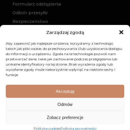
Formularz odstąpienia
Odbiór przesyłki
Bezpieczeństwo
Polityka prywatności
Zarządzaj zgodą
Polityka cookies
Aby zapewnić jak najlepsze wrażenia, korzystamy z technologii,
Zakup na raty
takich jak pliki cookie, do przechowywania i/lub uzyskiwania dostępu
do informacji o urządzeniu. Zgoda na te technologie pozwoli nam
Kontakt
przetwarzać dane, takie jak zachowanie podczas przeglądania lub
unikalne identyfikatory na tej stronie. Brak wyrażenia zgody lub
wycofanie zgody może niekorzystnie wpłynąć na niektóre cechy i
funkcje.
Akceptuję
© 2026 Dobre Meble. Wszystkie prawa zastrzeżone.
Odmów
Realizacja:
KULIKOWSKI-IT.pl
Strony internetowe
Zobacz preferencje
Szczecin
Polityka cookies
Polityka prywatności