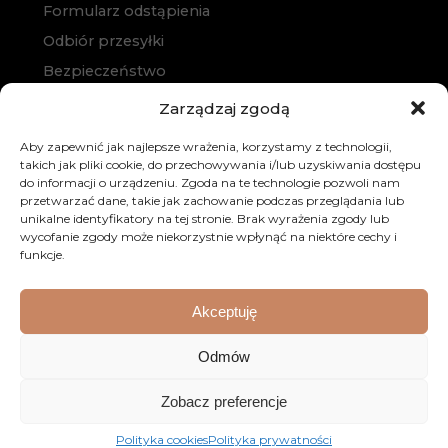
Formularz odstąpienia
Odbiór przesyłki
Bezpieczeństwo
Polityka prywatności
Zarządzaj zgodą
Polityka cookies
Aby zapewnić jak najlepsze wrażenia, korzystamy z technologii,
Zakup na raty
takich jak pliki cookie, do przechowywania i/lub uzyskiwania dostępu
do informacji o urządzeniu. Zgoda na te technologie pozwoli nam
Kontakt
przetwarzać dane, takie jak zachowanie podczas przeglądania lub
unikalne identyfikatory na tej stronie. Brak wyrażenia zgody lub
wycofanie zgody może niekorzystnie wpłynąć na niektóre cechy i
funkcje.
Akceptuję
© 2026 Dobre Meble. Wszystkie prawa zastrzeżone.
Odmów
Realizacja:
KULIKOWSKI-IT.pl
Strony internetowe
Zobacz preferencje
Szczecin
Polityka cookies
Polityka prywatności