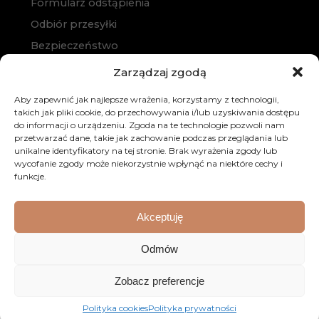
Formularz odstąpienia
Odbiór przesyłki
Bezpieczeństwo
Polityka prywatności
Zarządzaj zgodą
Polityka cookies
Aby zapewnić jak najlepsze wrażenia, korzystamy z technologii,
Zakup na raty
takich jak pliki cookie, do przechowywania i/lub uzyskiwania dostępu
do informacji o urządzeniu. Zgoda na te technologie pozwoli nam
Kontakt
przetwarzać dane, takie jak zachowanie podczas przeglądania lub
unikalne identyfikatory na tej stronie. Brak wyrażenia zgody lub
wycofanie zgody może niekorzystnie wpłynąć na niektóre cechy i
funkcje.
Akceptuję
© 2026 Dobre Meble. Wszystkie prawa zastrzeżone.
Odmów
Realizacja:
KULIKOWSKI-IT.pl
Strony internetowe
Zobacz preferencje
Szczecin
Polityka cookies
Polityka prywatności