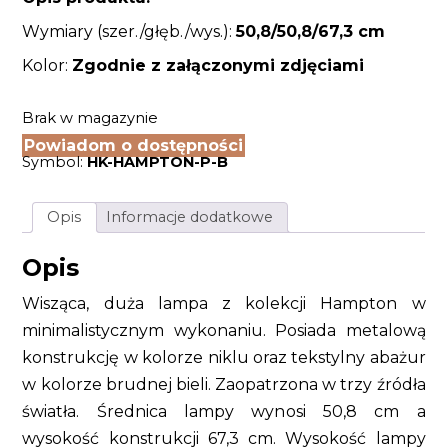
Wymiary (szer./głęb./wys.):
50,8
/50,8/67,3 cm
Kolor:
Zgodnie z załączonymi zdjęciami
Brak w magazynie
Powiadom o dostępności
Symbol:
HK-HAMPTON-P-B
Opis
Informacje dodatkowe
Opis
Wisząca, duża lampa z kolekcji Hampton w
minimalistycznym wykonaniu. Posiada metalową
konstrukcję w kolorze niklu oraz tekstylny abażur
w kolorze brudnej bieli. Zaopatrzona w trzy źródła
światła. Średnica lampy wynosi 50,8 cm a
wysokość konstrukcji 67,3 cm. Wysokość lampy