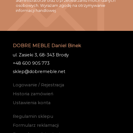
administratorze oraz o przetwarzaniu moich danych
osobowych. Wyrażam zgodę na otrzymywanie
informacji handlowej.
DOBRE MEBLE Daniel Binek
ul. Zasieki 3, 68-343 Brody
+48 600 905 773
sklep@dobremeble.net
Logowanie / Rejestracja
Historia zamówień
Ustawienia konta
Regulamin sklepu
Formularz reklamacji