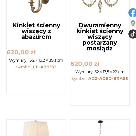
Kinkiet ścienny
Dwuramienny
wiszący z
kinkiet ścienny
abażurem
wiszący
postarzany
mosiądz
620,00
zł
Wymiary:
15,2 × 15,2 × 39,1 cm
620,00
zł
Symbol:
FE-ABBEY1
Wymiary:
32 × 17,5 × 22 cm
Symbol:
AG2-AGED-BRASS