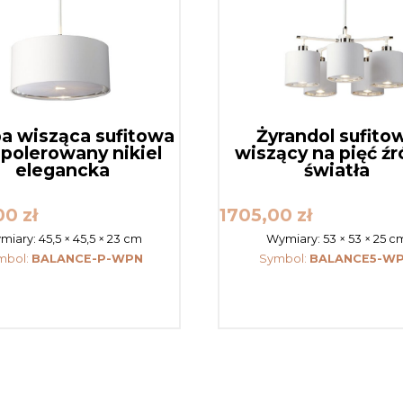
a wisząca sufitowa
Żyrandol sufito
 polerowany nikiel
wiszący na pięć źr
elegancka
światła
,00
zł
1705,00
zł
miary:
45,5 × 45,5 × 23 cm
Wymiary:
53 × 53 × 25 c
mbol:
BALANCE-P-WPN
Symbol:
BALANCE5-W