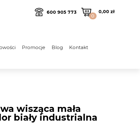
0,00
zł
600 905 773
0
owości
Promocje
Blog
Kontakt
owa wisząca mała
or biały industrialna