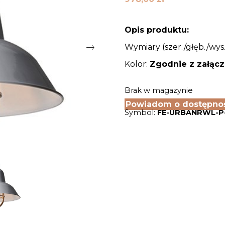
Opis produktu:
Wymiary (szer./głęb./wys.
Kolor:
Zgodnie z załąc
Brak w magazynie
Powiadom o dostępno
Symbol:
FE-URBANRWL-P