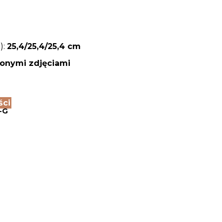
):
25,4/25,4/25,4
cm
zonymi zdjęciami
ści
-G