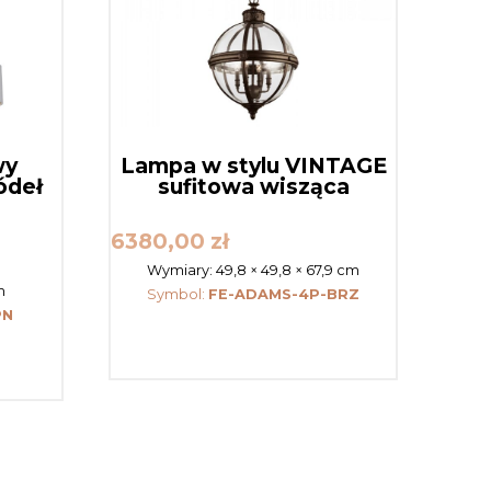
wy
Lampa w stylu VINTAGE
ódeł
sufitowa wisząca
6380,00
zł
Wymiary:
49,8 × 49,8 × 67,9 cm
m
Symbol:
FE-ADAMS-4P-BRZ
PN