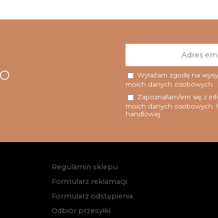
go
Wyrażam zgodę na wysyłk
moich danych osobowych
Zapoznałam/em się z info
moich danych osobowych. W
handlowej.
Regulamin sklepu
Formularz reklamacji
Formularz odstąpienia
Odbiór przesyłki