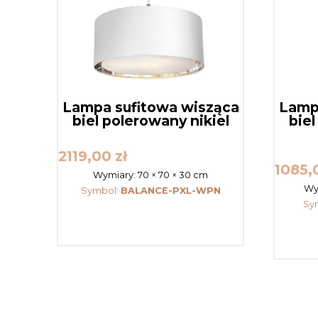
Lampa sufitowa wisząca
Lamp
biel polerowany nikiel
biel
2119,00
zł
1085
Wymiary:
70 × 70 × 30 cm
Wy
Symbol:
BALANCE-PXL-WPN
Sy