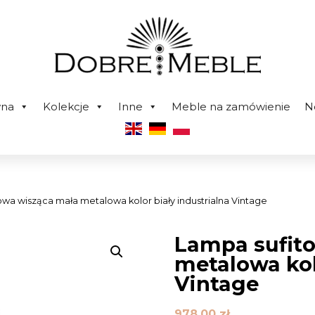
wna
Kolekcje
Inne
Meble na zamówienie
N
owa wisząca mała metalowa kolor biały industrialna Vintage
Lampa sufit
metalowa kol
Vintage
978,00
zł