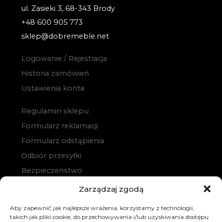
ul. Zasieki 3, 68-343 Brody
+48 600 905 773
sklep@dobremeble.net
Logowanie / Rejestracja
Historia zamówień
Ustawienia konta
Regulamin sklepu
Formularz reklamacji
Formularz odstąpienia
Odbiór przesyłki
Bezpieczeństwo
Polityka prywatności
Zarządzaj zgodą
Polityka cookies
Aby zapewnić jak najlepsze wrażenia, korzystamy z technologii,
Zakup na raty
takich jak pliki cookie, do przechowywania i/lub uzyskiwania dostępu