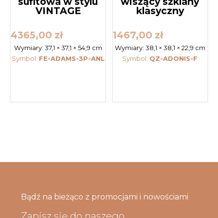
sufitowa w stylu
wiszący szklany
VINTAGE
klasyczny
4365,00
zł
1467,00
zł
Wymiary:
37,1 × 37,1 × 54,9 cm
Wymiary:
38,1 × 38,1 × 22,9 cm
Symbol:
FE-ADAMS-3P-ANL
Symbol:
QZ-ADONIS-F
Bądź na bieżąco z promocjami i nowościami
Zapisz się do naszego