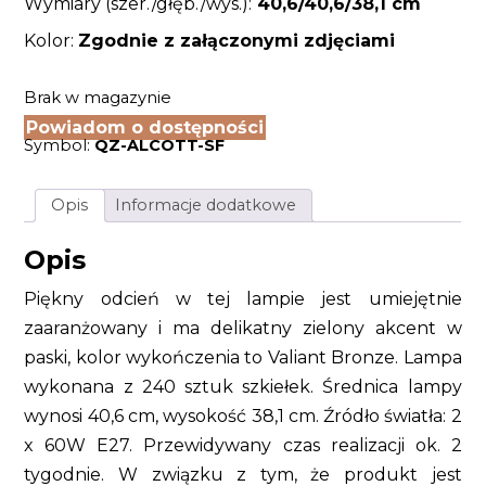
Wymiary (szer./głęb./wys.):
40,6/40,6/38,1 cm
Kolor:
Zgodnie z załączonymi zdjęciami
Brak w magazynie
Powiadom o dostępności
Symbol:
QZ-ALCOTT-SF
Opis
Informacje dodatkowe
Opis
Piękny odcień w tej lampie jest umiejętnie
zaaranżowany i ma delikatny zielony akcent w
paski, kolor wykończenia to Valiant Bronze. Lampa
wykonana z 240 sztuk szkiełek. Średnica lampy
wynosi 40,6 cm, wysokość 38,1 cm. Źródło światła: 2
x 60W E27. Przewidywany czas realizacji ok. 2
tygodnie. W związku z tym, że produkt jest