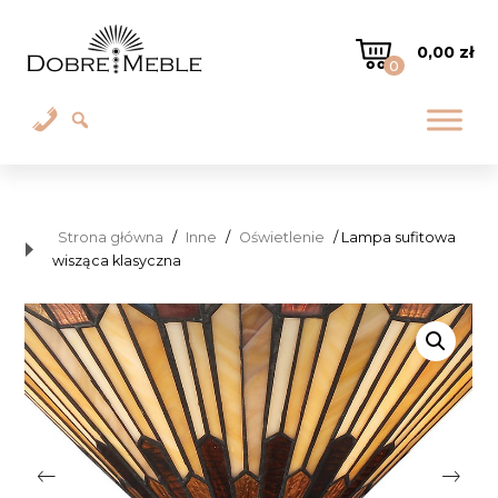
0,00
zł
0
Strona główna
/
Inne
/
Oświetlenie
/ Lampa sufitowa
wisząca klasyczna