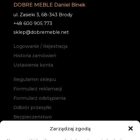
DOBRE MEBLE Daniel Binek
ul. Zasieki 3, 68-343 Brody
+48 600 905 773
sklep@dobremeble.net
Logowanie / Rejestracja
Historia zamówień
Ustawienia konta
Regulamin sklepu
Formularz reklamacji
Formularz odstąpienia
Odbiór przesyłki
Bezpieczeństwo
Polityka prywatności
Zarządzaj zgodą
Polityka cookies