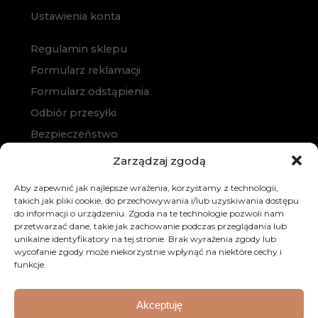
Ustawienia konta
Regulamin sklepu
Formularz reklamacji
Formularz odstąpienia
Odbiór przesyłki
Bezpieczeństwo
Polityka prywatności
Zarządzaj zgodą
Polityka cookies
Aby zapewnić jak najlepsze wrażenia, korzystamy z technologii,
Zakup na raty
takich jak pliki cookie, do przechowywania i/lub uzyskiwania dostępu
do informacji o urządzeniu. Zgoda na te technologie pozwoli nam
Kontakt
przetwarzać dane, takie jak zachowanie podczas przeglądania lub
unikalne identyfikatory na tej stronie. Brak wyrażenia zgody lub
wycofanie zgody może niekorzystnie wpłynąć na niektóre cechy i
funkcje.
Akceptuję