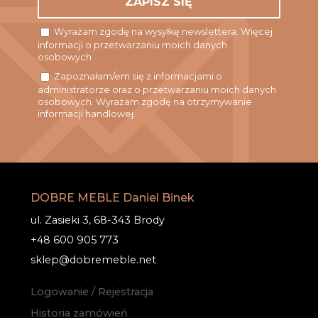
Wyrażam zgodę na wysyłkę newslettera. Więcej
informacji o przetwarzaniu moich danych
osobowych
Zapoznałam/em się z informacjami o
administratorze oraz o przetwarzaniu moich danych
osobowych. Wyrażam zgodę na otrzymywanie
informacji handlowej.
DOBRE MEBLE Daniel Binek
ul. Zasieki 3, 68-343 Brody
+48 600 905 773
sklep@dobremeble.net
Logowanie / Rejestracja
Historia zamówień