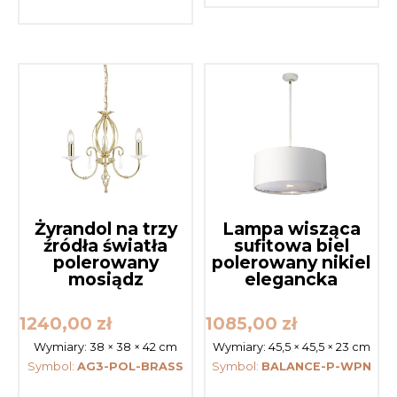
Żyrandol na trzy
Lampa wisząca
źródła światła
sufitowa biel
polerowany
polerowany nikiel
mosiądz
elegancka
1240,00
zł
1085,00
zł
Wymiary:
38 × 38 × 42 cm
Wymiary:
45,5 × 45,5 × 23 cm
Symbol:
AG3-POL-BRASS
Symbol:
BALANCE-P-WPN