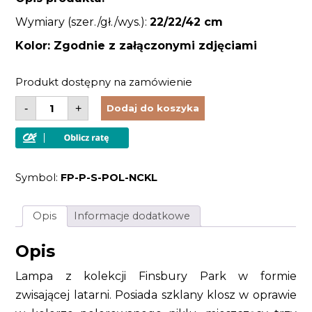
Wymiary (szer./gł./wys.):
22/22/42
cm
Kolor: Zgodnie z załączonymi zdjęciami
Produkt dostępny na zamówienie
ilość
-
+
Dodaj do koszyka
Lampa
latarnia
wisząca
plafon
szklany
klosz
Symbol:
FP-P-S-POL-NCKL
klasyczna
kolor
nikiel
Opis
Informacje dodatkowe
Opis
Lampa z kolekcji Finsbury Park w formie
zwisającej latarni. Posiada szklany klosz w oprawie