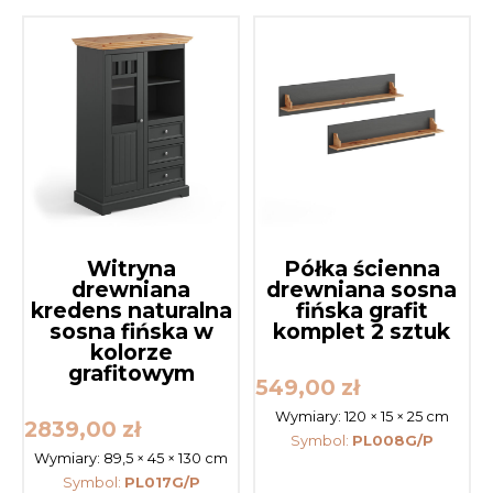
Witryna
Półka ścienna
drewniana
drewniana sosna
kredens naturalna
fińska grafit
sosna fińska w
komplet 2 sztuk
kolorze
grafitowym
549,00
zł
Wymiary:
120 × 15 × 25 cm
2839,00
zł
Symbol:
PL008G/P
Wymiary:
89,5 × 45 × 130 cm
Symbol:
PL017G/P