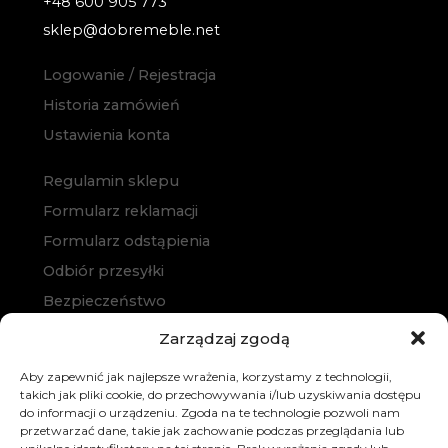
+48 600 905 773
sklep@dobremeble.net
Logowanie / Rejestracja
Historia zamówień
Ustawienia konta
Regulamin sklepu
Formularz reklamacji
Formularz odstąpienia
Odbiór przesyłki
Bezpieczeństwo
Polityka prywatności
Zarządzaj zgodą
Polityka cookies
Aby zapewnić jak najlepsze wrażenia, korzystamy z technologii,
Zakup na raty
takich jak pliki cookie, do przechowywania i/lub uzyskiwania dostępu
do informacji o urządzeniu. Zgoda na te technologie pozwoli nam
Kontakt
przetwarzać dane, takie jak zachowanie podczas przeglądania lub