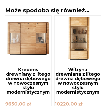
Może spodoba się również…
Kredens
Witryna
drewniany z litego
drewniana z litego
drewna dębowego
drewna dębowego
w nowoczesnym
w nowoczesnym
stylu
stylu
modernistycznym
modernistycznym
9650,00
zł
10220,00
zł