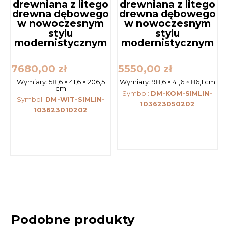
drewniana z litego
drewniana z litego
drewna dębowego
drewna dębowego
w nowoczesnym
w nowoczesnym
stylu
stylu
modernistycznym
modernistycznym
7680,00
zł
5550,00
zł
Wymiary:
58,6 × 41,6 × 206,5
Wymiary:
98,6 × 41,6 × 86,1 cm
cm
Symbol:
DM-KOM-SIMLIN-
Symbol:
DM-WIT-SIMLIN-
103623050202
103623010202
Podobne produkty