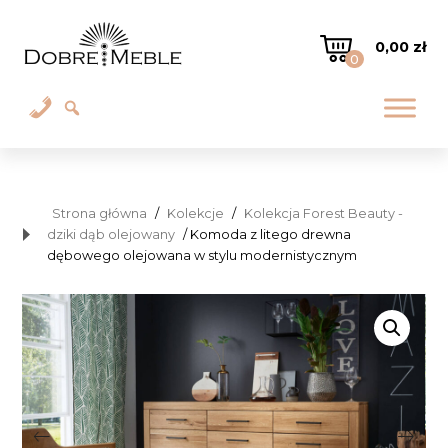
0,00
zł
0
Strona główna
/
Kolekcje
/
Kolekcja Forest Beauty -
dziki dąb olejowany
/ Komoda z litego drewna
dębowego olejowana w stylu modernistycznym