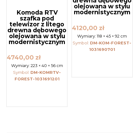
drewna dębowego
olejowana w stylu
modernistycznym
Komoda RTV
szafka pod
telewizor z litego
4120,00
zł
drewna dębowego
olejowana w stylu
Wymiary:
118 × 45 × 92 cm
modernistycznym
Symbol:
DM-KOM-FOREST-
1031690701
4740,00
zł
Wymiary:
223 × 40 × 56 cm
Symbol:
DM-KOMRTV-
FOREST-1031691201