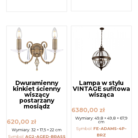
Dwuramienny
Lampa w stylu
kinkiet ścienny
VINTAGE sufitowa
wiszący
wisząca
postarzany
mosiądz
6380,00
zł
Wymiary:
49,8 × 49,8 × 67,9
620,00
zł
cm
Symbol:
FE-ADAMS-4P-
Wymiary:
32 × 17,5 × 22 cm
BRZ
Symbol:
AG2-AGED-BRASS