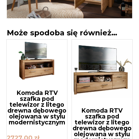
Może spodoba się również…
Komoda RTV
szafka pod
telewizor z litego
drewna dębowego
Komoda RTV
olejowana w stylu
szafka pod
modernistycznym
telewizor z litego
drewna dębowego
olejowana w stylu
2727,00
zł