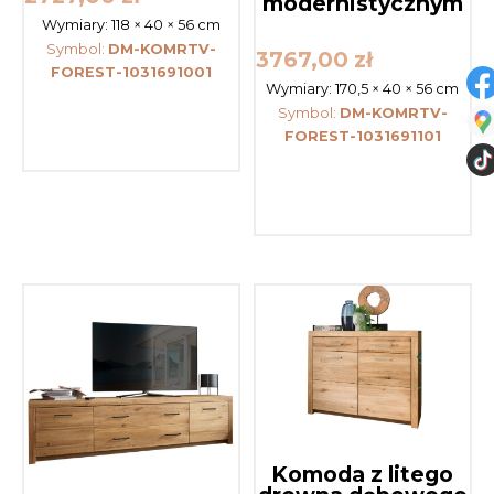
modernistycznym
Wymiary:
118 × 40 × 56 cm
Symbol:
DM-KOMRTV-
3767,00
zł
FOREST-1031691001
Wymiary:
170,5 × 40 × 56 cm
Symbol:
DM-KOMRTV-
FOREST-1031691101
Komoda z litego