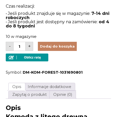
Czas realizacji:
• Jeśli produkt znajduje się w magazynie:
7-14 dni
roboczych
• Jeśli produkt jest dostępny na zamówienie:
od 4
do 8 tygodni
10 w magazynie
ilość
-
+
Dodaj do koszyka
Komoda
z
litego
drewna
dębowego
olejowana
Symbol:
DM-KOM-FOREST-1031690801
w
stylu
modernistycznym
Opis
Informacje dodatkowe
Zapytaj o produkt
Opinie (0)
Opis
Komoda z litego drewna