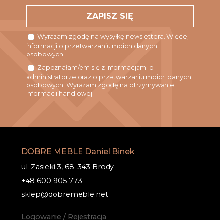
Wyrażam zgodę na wysyłkę newslettera. Więcej
informacji o przetwarzaniu moich danych
osobowych
Zapoznałam/em się z informacjami o
administratorze oraz o przetwarzaniu moich danych
osobowych. Wyrażam zgodę na otrzymywanie
informacji handlowej.
DOBRE MEBLE Daniel Binek
ul. Zasieki 3, 68-343 Brody
+48 600 905 773
sklep@dobremeble.net
Logowanie / Rejestracja