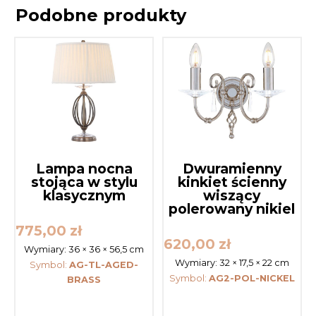
Podobne produkty
Lampa nocna
Dwuramienny
stojąca w stylu
kinkiet ścienny
klasycznym
wiszący
polerowany nikiel
775,00
zł
620,00
zł
Wymiary:
36 × 36 × 56,5 cm
Wymiary:
32 × 17,5 × 22 cm
Symbol:
AG-TL-AGED-
Symbol:
AG2-POL-NICKEL
BRASS