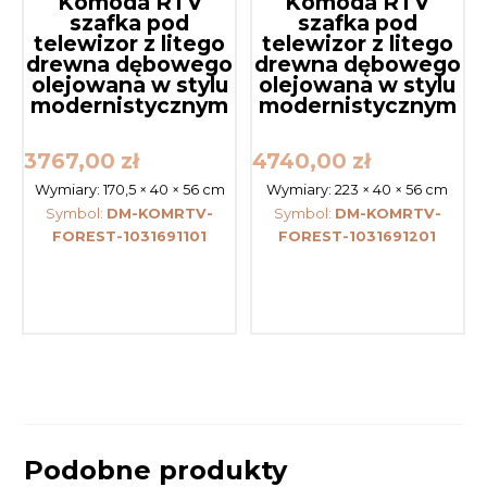
Komoda RTV
Komoda RTV
szafka pod
szafka pod
telewizor z litego
telewizor z litego
drewna dębowego
drewna dębowego
olejowana w stylu
olejowana w stylu
modernistycznym
modernistycznym
3767,00
zł
4740,00
zł
Wymiary:
170,5 × 40 × 56 cm
Wymiary:
223 × 40 × 56 cm
Symbol:
DM-KOMRTV-
Symbol:
DM-KOMRTV-
FOREST-1031691101
FOREST-1031691201
Podobne produkty