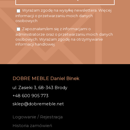
Wyrażam zgodę na wysyłkę newslettera. Więcej
informacji o przetwarzaniu moich danych
osobowych
Zapoznałam/em się z informacjami o
administratorze oraz o przetwarzaniu moich danych
osobowych. Wyrażam zgodę na otrzymywanie
informacji handlowej.
DOBRE MEBLE Daniel Binek
ul. Zasieki 3, 68-343 Brody
+48 600 905 773
sklep@dobremeble.net
Logowanie / Rejestracja
Historia zamówień