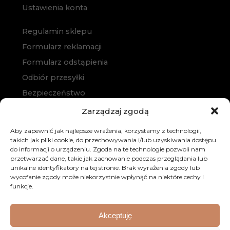
Ustawienia konta
Regulamin sklepu
Formularz reklamacji
Formularz odstąpienia
Odbiór przesyłki
Bezpieczeństwo
Polityka prywatności
Zarządzaj zgodą
Polityka cookies
Aby zapewnić jak najlepsze wrażenia, korzystamy z technologii,
Zakup na raty
takich jak pliki cookie, do przechowywania i/lub uzyskiwania dostępu
do informacji o urządzeniu. Zgoda na te technologie pozwoli nam
Kontakt
przetwarzać dane, takie jak zachowanie podczas przeglądania lub
unikalne identyfikatory na tej stronie. Brak wyrażenia zgody lub
wycofanie zgody może niekorzystnie wpłynąć na niektóre cechy i
funkcje.
Akceptuję