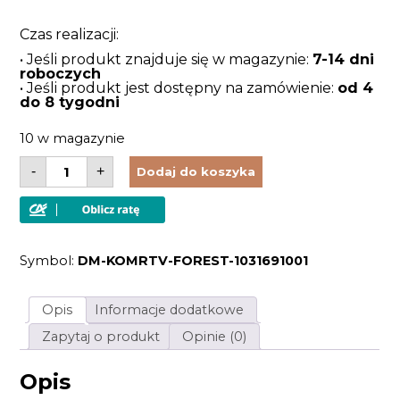
Czas realizacji:
• Jeśli produkt znajduje się w magazynie:
7-14 dni
roboczych
• Jeśli produkt jest dostępny na zamówienie:
od 4
do 8 tygodni
10 w magazynie
ilość
-
+
Dodaj do koszyka
Komoda
RTV
szafka
pod
telewizor
z
Symbol:
DM-KOMRTV-FOREST-1031691001
litego
drewna
dębowego
olejowana
Opis
Informacje dodatkowe
w
stylu
Zapytaj o produkt
Opinie (0)
modernistycznym
Opis