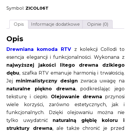
z
Symbol:
ZICOL06T
litego
drewna
dzikiego
dębu
Opis
Informacje dodatkowe
Opinie (0)
olejowana
modernistyczna
Opis
Drewniana komoda RTV
z kolekcji Collodi to
esencja elegancji i funkcjonalności. Wykonana z
najwyższej jakości litego drewna dzikiego
dębu
, szafka RTV emanuje harmonią i trwałością.
Jej
minimalistyczny design
zwraca uwagę na
naturalne piękno drewna
, podkreślając jego
teksturę i ciepło.
Olejowanie drewna
przynosi
wiele korzyści, zarówno estetycznych, jak i
funkcjonalnych. Dzięki olejowaniu można nie
tylko uwydatnić
naturalną głębię koloru i
struktury drewna
, ale także chronić je przed