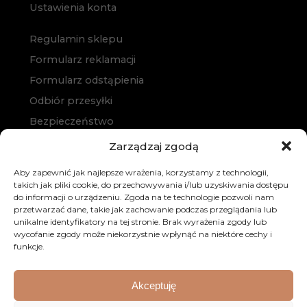
Ustawienia konta
Regulamin sklepu
Formularz reklamacji
Formularz odstąpienia
Odbiór przesyłki
Bezpieczeństwo
Polityka prywatności
Zarządzaj zgodą
Polityka cookies
Aby zapewnić jak najlepsze wrażenia, korzystamy z technologii,
Zakup na raty
takich jak pliki cookie, do przechowywania i/lub uzyskiwania dostępu
do informacji o urządzeniu. Zgoda na te technologie pozwoli nam
Kontakt
przetwarzać dane, takie jak zachowanie podczas przeglądania lub
unikalne identyfikatory na tej stronie. Brak wyrażenia zgody lub
wycofanie zgody może niekorzystnie wpłynąć na niektóre cechy i
funkcje.
Akceptuję