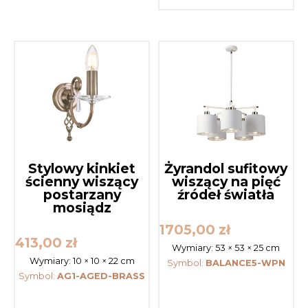
Stylowy kinkiet
Żyrandol sufitowy
ścienny wiszący
wiszący na pięć
postarzany
źródeł światła
mosiądz
1705,00
zł
413,00
zł
Wymiary:
53 × 53 × 25 cm
Wymiary:
10 × 10 × 22 cm
Symbol:
BALANCE5-WPN
Symbol:
AG1-AGED-BRASS