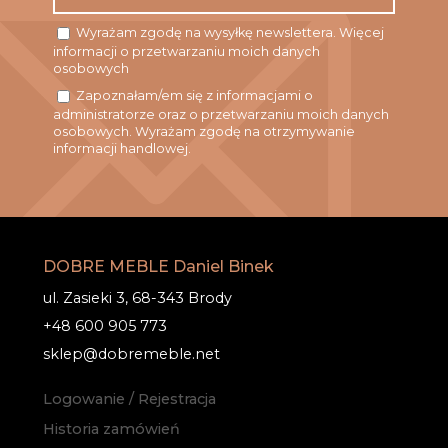
Wyrażam zgodę na wysyłkę newslettera. Więcej
informacji o przetwarzaniu moich danych
osobowych
Zapoznałam/em się z informacjami o
administratorze oraz o przetwarzaniu moich danych
osobowych. Wyrażam zgodę na otrzymywanie
informacji handlowej.
DOBRE MEBLE Daniel Binek
ul. Zasieki 3, 68-343 Brody
+48 600 905 773
sklep@dobremeble.net
Logowanie / Rejestracja
Historia zamówień