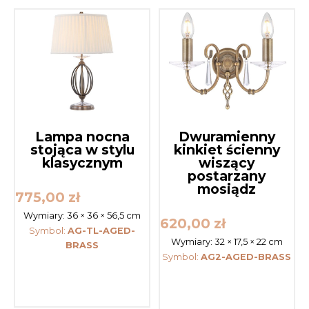
Lampa nocna
Dwuramienny
stojąca w stylu
kinkiet ścienny
klasycznym
wiszący
postarzany
mosiądz
775,00
zł
Wymiary:
36 × 36 × 56,5 cm
620,00
zł
Symbol:
AG-TL-AGED-
Wymiary:
32 × 17,5 × 22 cm
BRASS
Symbol:
AG2-AGED-BRASS