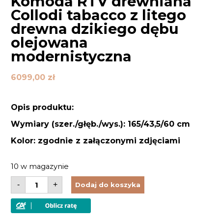
Komoda RTV drewniana
Collodi tabacco z litego
drewna dzikiego dębu
olejowana
modernistyczna
6099,00
zł
Opis produktu:
Wymiary (szer./głęb./wys.): 165/43,5/60 cm
Kolor: zgodnie z załączonymi zdjęciami
10 w magazynie
ilość
-
+
Dodaj do koszyka
Komoda
RTV
drewniana
Collodi
tabacco