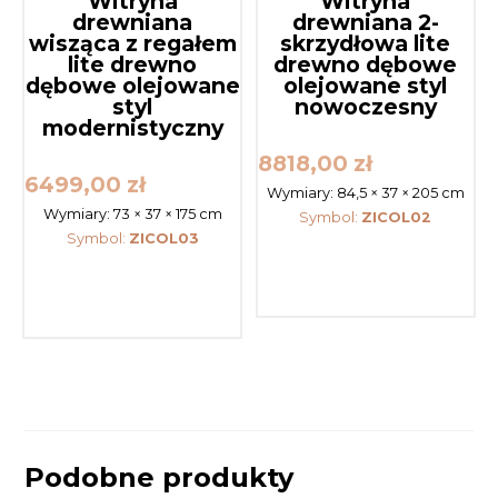
Witryna
Witryna
drewniana
drewniana 2-
wisząca z regałem
skrzydłowa lite
lite drewno
drewno dębowe
dębowe olejowane
olejowane styl
styl
nowoczesny
modernistyczny
8818,00
zł
6499,00
zł
Wymiary:
84,5 × 37 × 205 cm
Wymiary:
73 × 37 × 175 cm
Symbol:
ZICOL02
Symbol:
ZICOL03
Podobne produkty