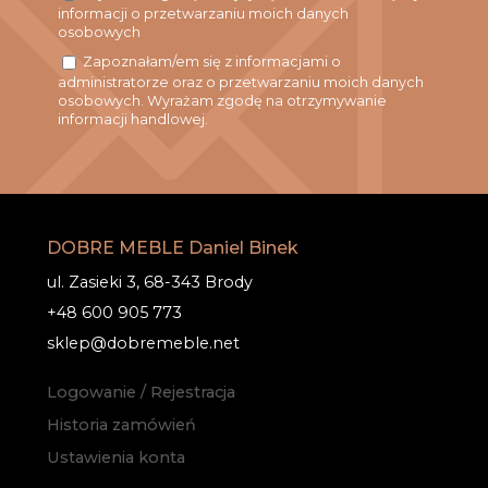
informacji o przetwarzaniu moich danych
osobowych
Zapoznałam/em się z informacjami o
administratorze oraz o przetwarzaniu moich danych
osobowych. Wyrażam zgodę na otrzymywanie
informacji handlowej.
DOBRE MEBLE Daniel Binek
ul. Zasieki 3, 68-343 Brody
+48 600 905 773
sklep@dobremeble.net
Logowanie / Rejestracja
Historia zamówień
Ustawienia konta