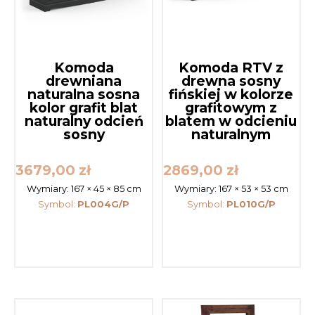
Komoda
Komoda RTV z
drewniana
drewna sosny
naturalna sosna
fińskiej w kolorze
kolor grafit blat
grafitowym z
naturalny odcień
blatem w odcieniu
sosny
naturalnym
3679,00
zł
2869,00
zł
Wymiary:
167 × 45 × 85 cm
Wymiary:
167 × 53 × 53 cm
Symbol:
PL004G/P
Symbol:
PL010G/P