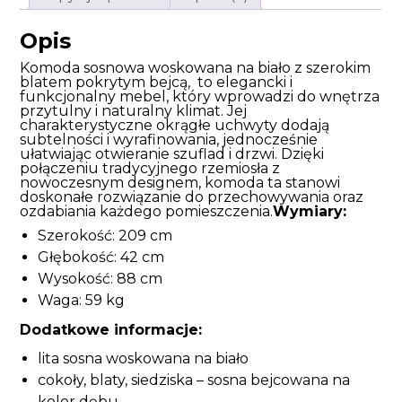
Opis
Komoda sosnowa woskowana na biało z szerokim
blatem pokrytym bejcą, to elegancki i
funkcjonalny mebel, który wprowadzi do wnętrza
przytulny i naturalny klimat. Jej
charakterystyczne okrągłe uchwyty dodają
subtelności i wyrafinowania, jednocześnie
ułatwiając otwieranie szuflad i drzwi. Dzięki
połączeniu tradycyjnego rzemiosła z
nowoczesnym designem, komoda ta stanowi
doskonałe rozwiązanie do przechowywania oraz
ozdabiania każdego pomieszczenia.
Wymiary:
Szerokość: 209 cm
Głębokość: 42 cm
Wysokość: 88 cm
Waga: 59 kg
Dodatkowe informacje:
lita sosna woskowana na biało
cokoły, blaty, siedziska – sosna bejcowana na
kolor dębu