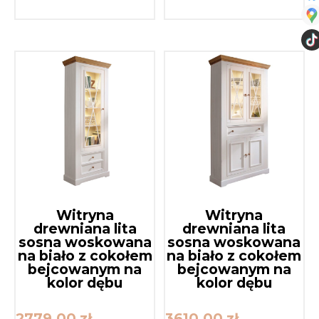
Witryna
Witryna
drewniana lita
drewniana lita
sosna woskowana
sosna woskowana
na biało z cokołem
na biało z cokołem
bejcowanym na
bejcowanym na
kolor dębu
kolor dębu
2779,00
zł
3610,00
zł