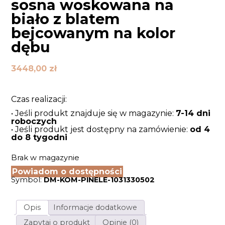
sosna woskowana na
biało z blatem
bejcowanym na kolor
dębu
3448,00
zł
Czas realizacji:
• Jeśli produkt znajduje się w magazynie:
7-14 dni
roboczych
• Jeśli produkt jest dostępny na zamówienie:
od 4
do 8 tygodni
Brak w magazynie
Powiadom o dostępności
Symbol:
DM-KOM-PINELE-1031330502
Opis
Informacje dodatkowe
Zapytaj o produkt
Opinie (0)