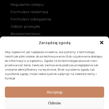
Regulamin sklepu
Formularz reklamacji
Formularz odstąpienia
Odbiór przesyłki
Bezpieczeństwo
Polityka prywatności
Zarządzaj zgodą
Polityka cookies
Aby zapewnić jak najlepsze wrażenia, korzystamy z technologii,
Zakup na raty
takich jak pliki cookie, do przechowywania i/lub uzyskiwania dostępu
do informacji o urządzeniu. Zgoda na te technologie pozwoli nam
Kontakt
przetwarzać dane, takie jak zachowanie podczas przeglądania lub
unikalne identyfikatory na tej stronie. Brak wyrażenia zgody lub
wycofanie zgody może niekorzystnie wpłynąć na niektóre cechy i
funkcje.
Akceptuję
© 2026 Dobre Meble. Wszystkie prawa zastrzeżone.
Odmów
Realizacja:
KULIKOWSKI-IT.pl
Strony internetowe