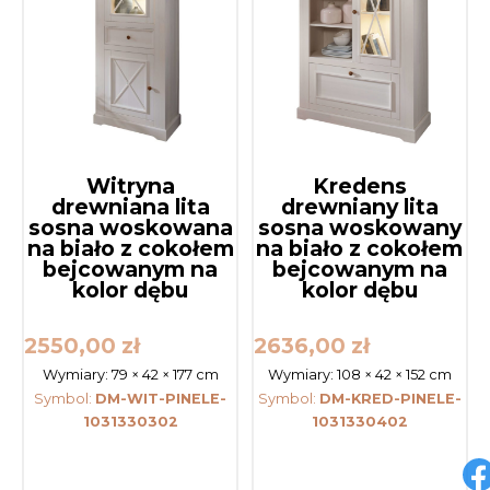
Witryna
Kredens
drewniana lita
drewniany lita
sosna woskowana
sosna woskowany
na biało z cokołem
na biało z cokołem
bejcowanym na
bejcowanym na
kolor dębu
kolor dębu
2550,00
zł
2636,00
zł
Wymiary:
79 × 42 × 177 cm
Wymiary:
108 × 42 × 152 cm
Symbol:
DM-WIT-PINELE-
Symbol:
DM-KRED-PINELE-
1031330302
1031330402