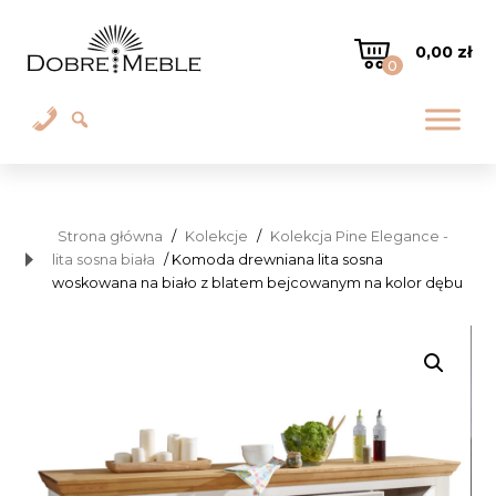
0,00
zł
0
Strona główna
/
Kolekcje
/
Kolekcja Pine Elegance -
lita sosna biała
/ Komoda drewniana lita sosna
woskowana na biało z blatem bejcowanym na kolor dębu