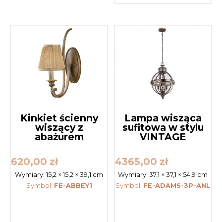
Kinkiet ścienny
Lampa wisząca
wiszący z
sufitowa w stylu
abażurem
VINTAGE
620,00
zł
4365,00
zł
Wymiary:
15,2 × 15,2 × 39,1 cm
Wymiary:
37,1 × 37,1 × 54,9 cm
Symbol:
FE-ABBEY1
Symbol:
FE-ADAMS-3P-ANL