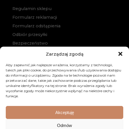
Regulamin sklepu
Formularz reklamacji
Formularz odstąpienia
Odbiór przesyłki
Bezpieczeństwo
Polityka prywatności
Zarządzaj zgodą
Polityka cookies
Aby zapewnić jak najlepsze wrażenia, korzystamy z technologii,
Zakup na raty
takich jak pliki cookie, do przechowywania i/lub uzyskiwania dostępu
do informacji o urządzeniu. Zgoda na te technologie pozwoli nam
Kontakt
przetwarzać dane, takie jak zachowanie podczas przeglądania lub
unikalne identyfikatory na tej stronie. Brak wyrażenia zgody lub
wycofanie zgody może niekorzystnie wpłynąć na niektóre cechy i
funkcje.
Akceptuję
© 2026 Dobre Meble. Wszystkie prawa zastrzeżone.
Odmów