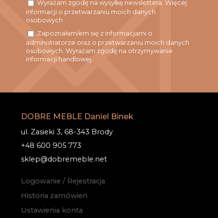
Wyrażam zgodę na wysyłkę newslettera. Więcej
informacji o przetwarzaniu moich danych
osobowych
Zapoznałam/em się z informacjami o
administratorze oraz o przetwarzaniu moich danych
osobowych. Wyrażam zgodę na otrzymywanie
informacji handlowej.
DOBRE MEBLE Daniel Binek
ul. Zasieki 3, 68-343 Brody
+48 600 905 773
sklep@dobremeble.net
Logowanie / Rejestracja
Historia zamówień
Ustawienia konta