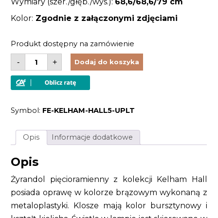
Wymiary (szer./głęb./wys.):
68,6/68,6/79 cm
Kolor:
Zgodnie z załączonymi zdjęciami
Produkt dostępny na zamówienie
ilość
-
+
Dodaj do koszyka
Żyrandol
pięcioramienny
kolor
brązowy
klasyczny
Symbol:
FE-KELHAM-HALL5-UPLT
Opis
Informacje dodatkowe
Opis
Żyrandol pięcioramienny z kolekcji Kelham Hall
posiada oprawę w kolorze brązowym wykonaną z
metaloplastyki. Klosze mają kolor bursztynowy i