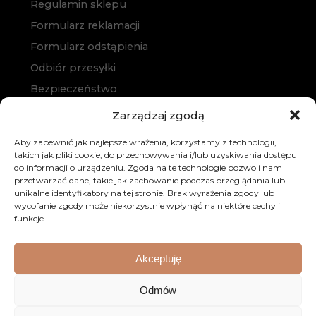
Regulamin sklepu
Formularz reklamacji
Formularz odstąpienia
Odbiór przesyłki
Bezpieczeństwo
Polityka prywatności
Zarządzaj zgodą
Polityka cookies
Aby zapewnić jak najlepsze wrażenia, korzystamy z technologii,
Zakup na raty
takich jak pliki cookie, do przechowywania i/lub uzyskiwania dostępu
do informacji o urządzeniu. Zgoda na te technologie pozwoli nam
Kontakt
przetwarzać dane, takie jak zachowanie podczas przeglądania lub
unikalne identyfikatory na tej stronie. Brak wyrażenia zgody lub
wycofanie zgody może niekorzystnie wpłynąć na niektóre cechy i
funkcje.
Akceptuję
© 2026 Dobre Meble. Wszystkie prawa zastrzeżone.
Odmów
Realizacja:
KULIKOWSKI-IT.pl
Strony internetowe