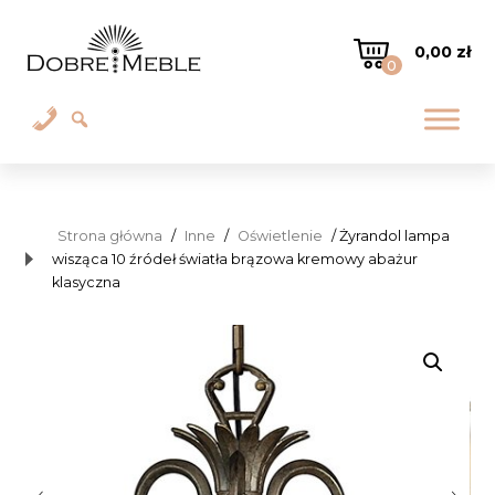
0,00
zł
0
Strona główna
/
Inne
/
Oświetlenie
/ Żyrandol lampa
wisząca 10 źródeł światła brązowa kremowy abażur
klasyczna