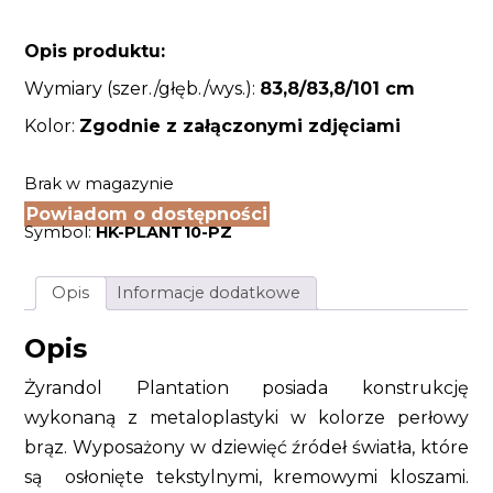
Opis produktu:
Wymiary (szer./głęb./wys.):
83,8/83,8/101
cm
Kolor:
Zgodnie z załączonymi zdjęciami
Brak w magazynie
Powiadom o dostępności
Symbol:
HK-PLANT10-PZ
Opis
Informacje dodatkowe
Opis
Żyrandol Plantation posiada konstrukcję
wykonaną z metaloplastyki w kolorze perłowy
brąz. Wyposażony w dziewięć źródeł światła, które
są osłonięte tekstylnymi, kremowymi kloszami.