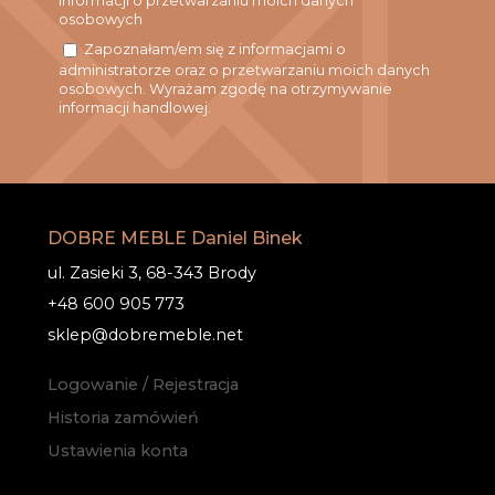
informacji o przetwarzaniu moich danych
osobowych
Zapoznałam/em się z informacjami o
administratorze oraz o przetwarzaniu moich danych
osobowych. Wyrażam zgodę na otrzymywanie
informacji handlowej.
DOBRE MEBLE Daniel Binek
ul. Zasieki 3, 68-343 Brody
+48 600 905 773
sklep@dobremeble.net
Logowanie / Rejestracja
Historia zamówień
Ustawienia konta