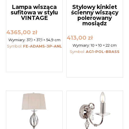
Lampa wisząca
Stylowy kinkiet
sufitowa w stylu
ścienny wiszący
VINTAGE
polerowany
mosiądz
4365,00
zł
413,00
zł
Wymiary:
37,1 × 37,1 × 54,9 cm
Wymiary:
10 × 10 × 22 cm
Symbol:
FE-ADAMS-3P-ANL
Symbol:
AG1-POL-BRASS