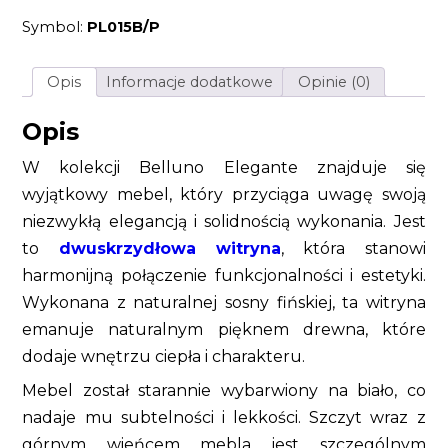
drewno
Symbol:
PL015B/P
sosna
fińska
kolor
biały
Opis
Informacje dodatkowe
Opinie (0)
Opis
W kolekcji Belluno Elegante znajduje się
wyjątkowy mebel, który przyciąga uwagę swoją
niezwykłą elegancją i solidnością wykonania. Jest
to
dwuskrzydłowa witryna
, która stanowi
harmonijną połączenie funkcjonalności i estetyki.
Wykonana z naturalnej sosny fińskiej, ta witryna
emanuje naturalnym pięknem drewna, które
dodaje wnętrzu ciepła i charakteru.
Mebel został starannie wybarwiony na biało, co
nadaje mu subtelności i lekkości. Szczyt wraz z
górnym wieńcem mebla jest szczególnym