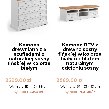
Komoda
Komoda RTV z
drewniana z 5
drewna sosny
szufladami z
fińskiej w kolorze
naturalnej sosny
białym z blatem
fińskiej w kolorze
naturalnym
białym
odcieniu sosny
2699,00
zł
2869,00
zł
Wymiary:
112 × 45 × 88 cm
Wymiary:
167 × 53 × 53 cm
Symbol:
PL005B/P
Symbol:
PL010B/P