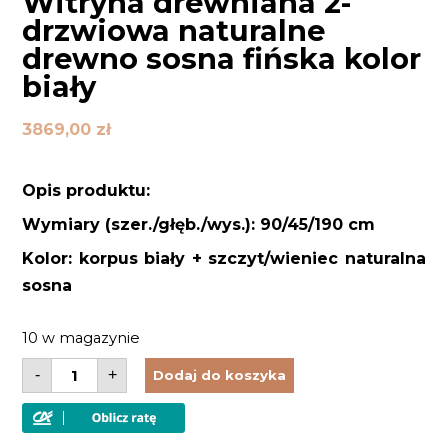
Witryna drewniana 2-
drzwiowa naturalne
drewno sosna fińska kolor
biały
3869,00
zł
Opis produktu:
Wymiary (szer./głęb./wys.): 90/45/190 cm
Kolor: korpus biały + szczyt/wieniec naturalna
sosna
10 w magazynie
ilość
-
+
Dodaj do koszyka
Witryna
drewniana
2-
drzwiowa
naturalne