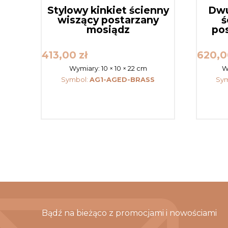
Stylowy kinkiet ścienny
Dwu
wiszący postarzany
ś
mosiądz
po
413,00
zł
620,
Wymiary:
10 × 10 × 22 cm
W
Symbol:
AG1-AGED-BRASS
Sym
Bądź na bieżąco z promocjami i nowościami