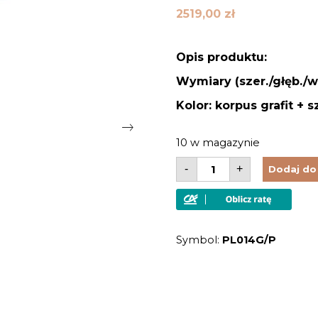
2519,00
zł
Opis produktu:
Wymiary (szer./głęb./w
Kolor: korpus grafit + 
10 w magazynie
ilość
-
+
Dodaj do
Witryna
drewniana
1-
skrzydłowa
słupek
naturalne
Symbol:
PL014G/P
drewno
sosna
fińska
kolor
grafitowy