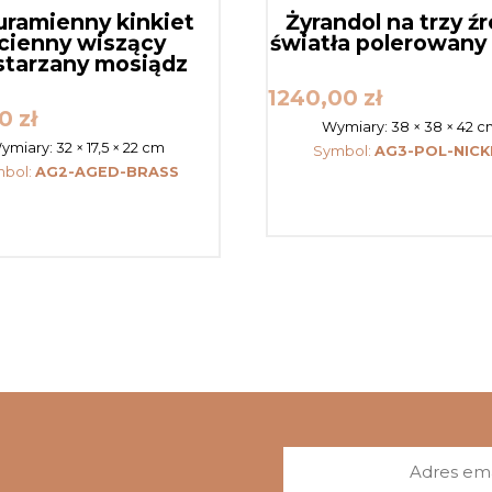
ramienny kinkiet
Żyrandol na trzy ź
cienny wiszący
światła polerowany 
starzany mosiądz
1240,00
zł
00
zł
Wymiary:
38 × 38 × 42 
ymiary:
32 × 17,5 × 22 cm
Symbol:
AG3-POL-NICK
bol:
AG2-AGED-BRASS