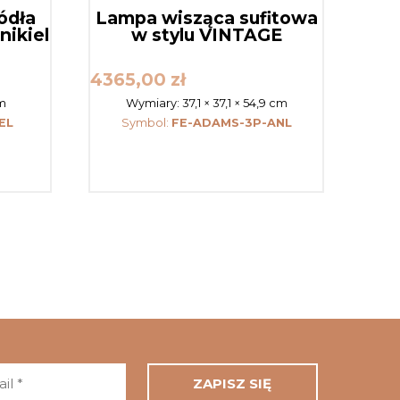
ródła
Lampa wisząca sufitowa
nikiel
w stylu VINTAGE
4365,00
zł
cm
Wymiary:
37,1 × 37,1 × 54,9 cm
EL
Symbol:
FE-ADAMS-3P-ANL
Adres
email