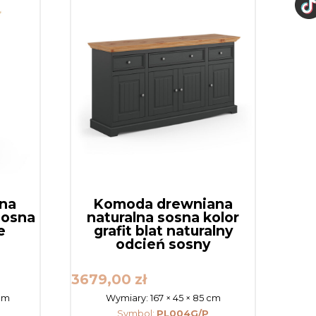
ana
Komoda drewniana
sosna
naturalna sosna kolor
e
grafit blat naturalny
odcień sosny
3679,00
zł
 cm
Wymiary:
167 × 45 × 85 cm
Symbol:
PL004G/P