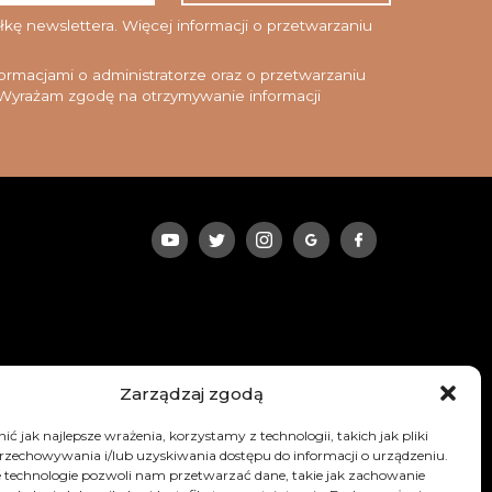
*
ę newslettera. Więcej informacji o przetwarzaniu
rmacjami o administratorze oraz o przetwarzaniu
yrażam zgodę na otrzymywanie informacji
Zarządzaj zgodą
ć jak najlepsze wrażenia, korzystamy z technologii, takich jak pliki
przechowywania i/lub uzyskiwania dostępu do informacji o urządzeniu.
 technologie pozwoli nam przetwarzać dane, takie jak zachowanie