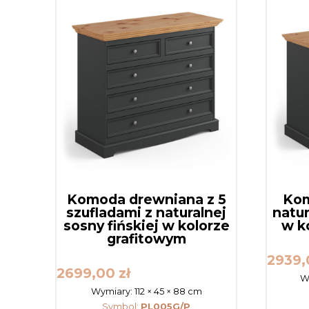
Komoda drewniana z 5
Kom
szufladami z naturalnej
natur
sosny fińskiej w kolorze
w k
grafitowym
2939
2699,00
zł
W
Wymiary:
112 × 45 × 88 cm
Symbol:
PL005G/P