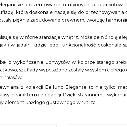
eleganckie prezentowanie ulubionych przedmiotów, k
fladę, która doskonale nadaje się do przechowywania
zostały pięknie zabudowane drewnem, tworząc harmonijn
suje się w różne aranżacje wnętrz. Może pełnić rolę e
jak i w jadalni, gdzie jego funkcjonalność doskonale 
dbał o wykończenie uchwytów w kolorze starego srebra
kowo, szuflady wyposażone zostały w system cichego d
h hałasów.
wniana z kolekcji Belluno Elegante to nie tylko meb
asy, charakteru i elegancji. Dzięki starannemu wykonan
piony element każdego gustownego wnętrza.