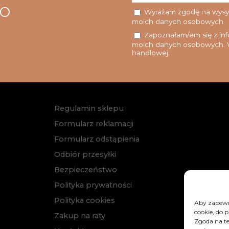
go
Wyrażam zgodę na wysyłk
moich danych osobowych
Zapoznałam/em się z info
moich danych osobowych. W
handlowej.
Regulamin sklepu
Formularz reklamacji
Formularz odstąpienia
Odbiór przesyłki
Bezpieczeństwo
Polityka prywatności
Polityka cookies
Aby zapewni
cookie, do 
Zakup na raty
Zgoda na te