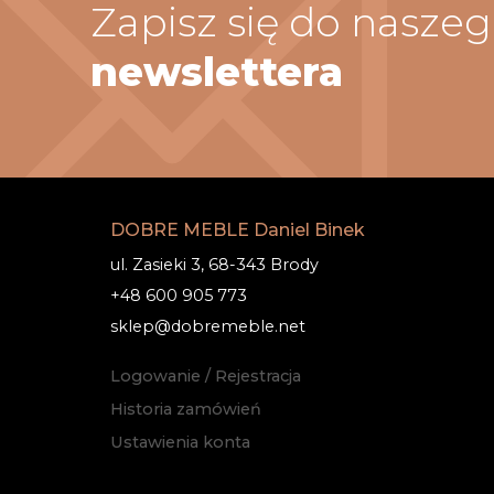
Zapisz się do nasze
newslettera
DOBRE MEBLE Daniel Binek
ul. Zasieki 3, 68-343 Brody
+48 600 905 773
sklep@dobremeble.net
Logowanie / Rejestracja
Historia zamówień
Ustawienia konta