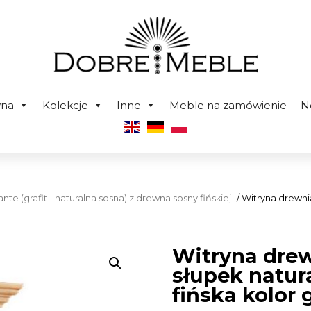
wna
Kolekcje
Inne
Meble na zamówienie
N
nte (grafit - naturalna sosna) z drewna sosny fińskiej
/ Witryna drewni
Witryna drew
słupek natur
fińska kolor 