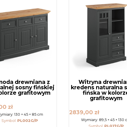
oda drewniana z
Witryna drewni
alnej sosny fińskiej
kredens naturalna 
olorze grafitowym
fińska w kolorz
grafitowym
,00
zł
2839,00
zł
ymiary:
130 × 45 × 85 cm
Wymiary:
89,5 × 45 × 130
Symbol:
PL002G/P
Symbol:
PL017G/P