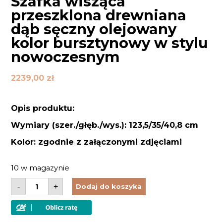
Szafka wisząca
przeszklona drewniana
dąb sęczny olejowany
kolor bursztynowy w stylu
nowoczesnym
2239,00
zł
Opis produktu:
Wymiary (szer./głęb./wys.): 123,5/35/40,8 cm
Kolor: zgodnie z załączonymi zdjęciami
10 w magazynie
ilość
-
+
Dodaj do koszyka
Szafka
wisząca
przeszklona
drewniana
dąb