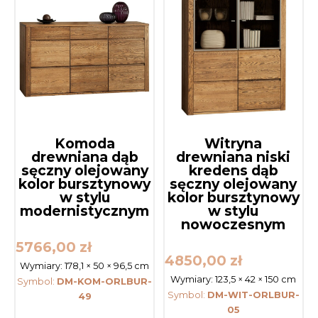
Komoda
Witryna
drewniana dąb
drewniana niski
sęczny olejowany
kredens dąb
kolor bursztynowy
sęczny olejowany
w stylu
kolor bursztynowy
modernistycznym
w stylu
nowoczesnym
5766,00
zł
4850,00
zł
Wymiary:
178,1 × 50 × 96,5 cm
Wymiary:
123,5 × 42 × 150 cm
Symbol:
DM-KOM-ORLBUR-
Symbol:
DM-WIT-ORLBUR-
49
05