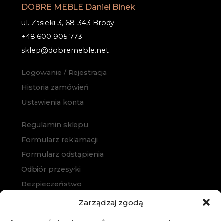
DOBRE MEBLE Daniel Binek
ul. Zasieki 3, 68-343 Brody
+48 600 905 773
sklep@dobremeble.net
Logowanie / Rejestracja
Historia zamówień
Ustawienia konta
Regulamin sklepu
Formularz reklamacji
Formularz odstąpienia
Odbiór przesyłki
Bezpieczeństwo
Polityka prywatności
Zarządzaj zgodą
Polityka cookies