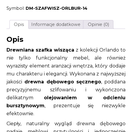
sęczny
Symbol:
DM-SZAFWISZ-ORLBUR-14
olejowany
kolor
bursztynowy
w
Opis
Informacje dodatkowe
Opinie (0)
stylu
nowoczesnym
Opis
Drewniana szafka wisząca
z kolekcji Orlando to
nie tylko funkcjonalny mebel, ale również
wyrazisty element aranżacji wnętrza, który dodaje
mu charakteru i elegancji. Wykonana z najwyższej
jakości
drewna dębowego sęcznego
, poddana
precyzyjnemu szlifowaniu i wykończona
delikatnym
olejowaniem w odcieniu
bursztynowym
, prezentuje się niezwykle
efektownie.
Ciepły, naturalny wygląd drewna dębowego
nadaje meblowi przytulności i jednocześnie