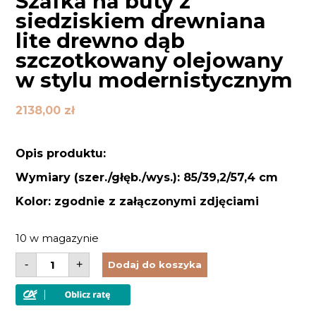
Szafka na buty z
siedziskiem drewniana
lite drewno dąb
szczotkowany olejowany
w stylu modernistycznym
2138,00
zł
Opis produktu:
Wymiary (szer./głęb./wys.): 85/39,2/57,4 cm
Kolor: zgodnie z załączonymi zdjęciami
10 w magazynie
ilość
-
+
Dodaj do koszyka
Szafka
na
buty
z
siedziskiem