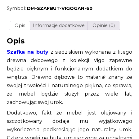
drewniana
Symbol:
DM-SZAFBUT-VIGOGAR-60
lite
drewno
dąb
szczotkowany
Opis
Informacje dodatkowe
Opinie (0)
olejowany
w
stylu
Opis
modernistycznym
Szafka na buty
z siedziskiem wykonana z litego
drewna dębowego z kolekcji Vigo zapewne
będzie pięknym i funkcjonalnym dodatkiem do
wnętrza. Drewno dębowe to materiał znany ze
swojej trwałości i naturalnego piękna, co sprawia,
że mebel będzie służył przez wiele lat,
zachowując swój urok.
Dodatkowo, fakt że mebel jest olejowany i
szczotkowany dodaje mu wyjątkowego
wykończenia, podkreślając jego naturalny urok.
Cztery wnęki na buty, umieszczone za uchylnymi