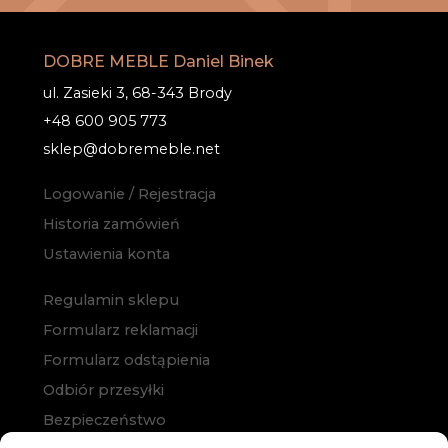
DOBRE MEBLE Daniel Binek
ul. Zasieki 3, 68-343 Brody
+48 600 905 773
sklep@dobremeble.net
Logowanie / Rejestracja
Historia zamówień
Ustawienia konta
Regulamin sklepu
Formularz reklamacji
Formularz odstąpienia
Odbiór przesyłki
Bezpieczeństwo