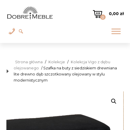
0,00
zł
0
Strona główna
/
Kolekcje
/
Kolekcja Vigo z dębu
olejowanego
/ Szafka na buty z siedziskiem drewniana
lite drewno dąb szczotkowany olejowany w stylu
modernistycznym