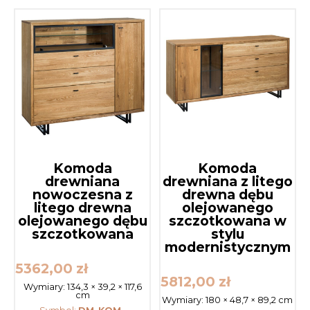
Komoda
Komoda
drewniana
drewniana z litego
nowoczesna z
drewna dębu
litego drewna
olejowanego
olejowanego dębu
szczotkowana w
szczotkowana
stylu
modernistycznym
5362,00
zł
5812,00
zł
Wymiary:
134,3 × 39,2 × 117,6
cm
Wymiary:
180 × 48,7 × 89,2 cm