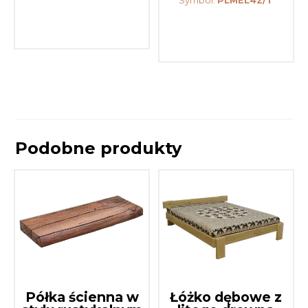
Symbol:
PLMEL42/T
Podobne produkty
Półka ścienna w
Łóżko dębowe z