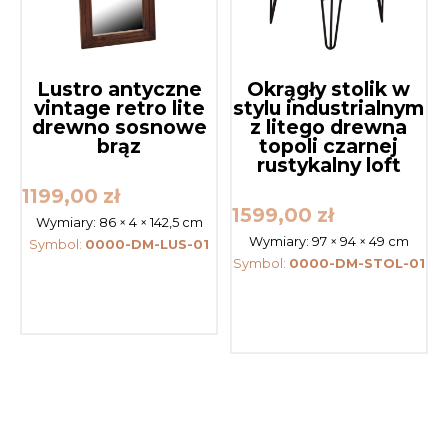
Lustro antyczne
Okrągły stolik w
vintage retro lite
stylu industrialnym
drewno sosnowe
z litego drewna
brąz
topoli czarnej
rustykalny loft
1199,00
zł
1599,00
zł
Wymiary:
86 × 4 × 142,5 cm
Wymiary:
97 × 94 × 49 cm
Symbol:
0000-DM-LUS-01
Symbol:
0000-DM-STOL-01