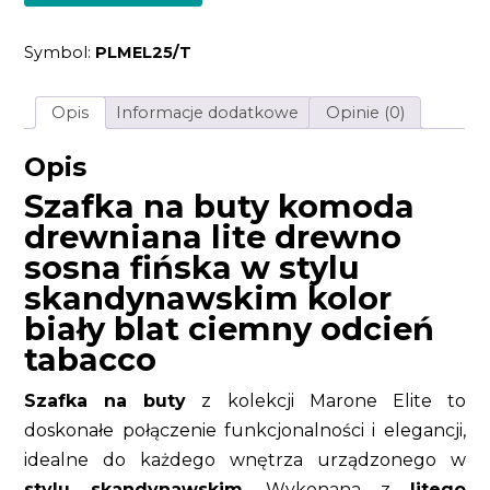
komoda
drewniana
lite
Symbol:
PLMEL25/T
drewno
sosna
fińska
w
Opis
Informacje dodatkowe
Opinie (0)
stylu
skandynawskim
kolor
Opis
biały
blat
Szafka na buty komoda
ciemny
drewniana lite drewno
odcień
tabacco
sosna fińska w stylu
skandynawskim kolor
biały blat ciemny odcień
tabacco
Szafka na buty
z kolekcji Marone Elite to
doskonałe połączenie funkcjonalności i elegancji,
idealne do każdego wnętrza urządzonego w
stylu skandynawskim
. Wykonana z
litego