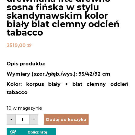
sosna fińska w stylu
skandynawskim kolor
biały blat ciemny odcień
tabacco
2519,00
zł
Opis produktu:
Wymiary (szer./głęb./wys.): 95/42/92 cm
Kolor: korpus biały + blat ciemny odcień
tabacco
10 w magazynie
ilość
-
+
Dodaj do koszyka
Szafka
na
buty