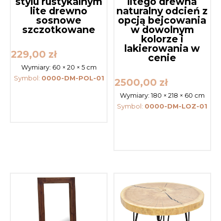
stylu rustykalnym
litego drewna
lite drewno
naturalny odcień z
sosnowe
opcją bejcowania
szczotkowane
w dowolnym
kolorze i
lakierowania w
229,00
zł
cenie
Wymiary:
60 × 20 × 5 cm
Symbol:
0000-DM-POL-01
2500,00
zł
Wymiary:
180 × 218 × 60 cm
Symbol:
0000-DM-LOZ-01