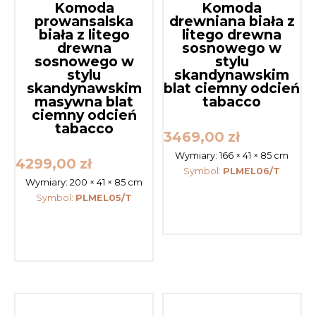
Komoda
Komoda
prowansalska
drewniana biała z
biała z litego
litego drewna
drewna
sosnowego w
sosnowego w
stylu
stylu
skandynawskim
skandynawskim
blat ciemny odcień
masywna blat
tabacco
ciemny odcień
tabacco
3469,00
zł
Wymiary:
166 × 41 × 85 cm
4299,00
zł
Symbol:
PLMEL06/T
Wymiary:
200 × 41 × 85 cm
Symbol:
PLMEL05/T