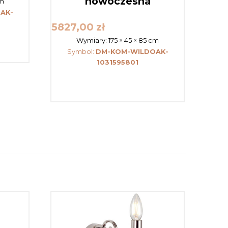
nowoczesna
cm
AK-
5827,00
zł
Wymiary:
175 × 45 × 85 cm
Symbol:
DM-KOM-WILDOAK-
1031595801