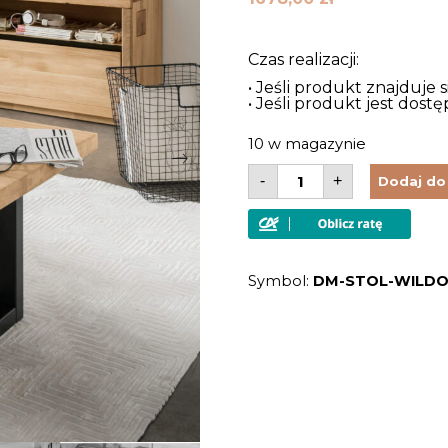
Czas realizacji:
• Jeśli produkt znajduje 
• Jeśli produkt jest dos
10 w magazynie
ilość
-
+
Dodaj do
Stolik
kawowy
z
litego
drewna
dębowego
Symbol:
DM-STOL-WILDOA
olejowany
loftowy
nowoczesny