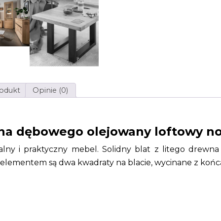
rodukt
Opinie (0)
wna dębowego olejowany loftowy 
lny i praktyczny mebel. Solidny blat z litego drew
mentem są dwa kwadraty na blacie, wycinane z końca bel