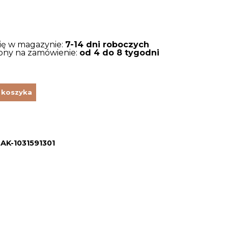
się w magazynie:
7-14 dni roboczych
tępny na zamówienie:
od 4 do 8 tygodni
 koszyka
K-1031591301