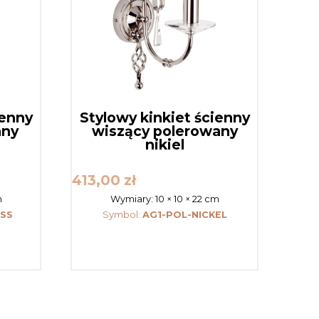
ienny
Stylowy kinkiet ścienny
any
wiszący polerowany
nikiel
413,00
zł
m
Wymiary:
10 × 10 × 22 cm
SS
Symbol:
AG1-POL-NICKEL