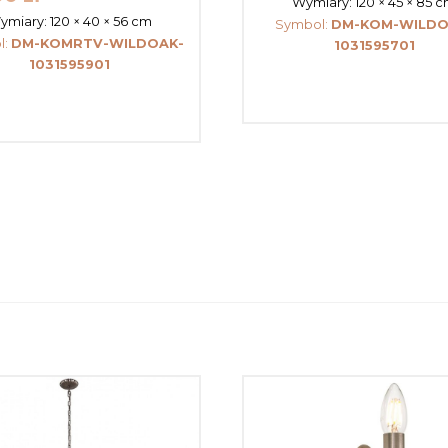
Wymiary:
120 × 45 × 85 
ymiary:
120 × 40 × 56 cm
Symbol:
DM-KOM-WILDO
l:
DM-KOMRTV-WILDOAK-
1031595701
1031595901