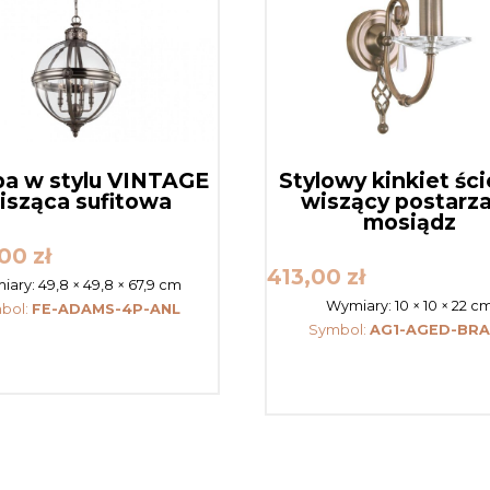
a w stylu VINTAGE
Stylowy kinkiet śc
isząca sufitowa
wiszący postarz
mosiądz
,00
zł
413,00
zł
iary:
49,8 × 49,8 × 67,9 cm
Wymiary:
10 × 10 × 22 c
bol:
FE-ADAMS-4P-ANL
Symbol:
AG1-AGED-BRA