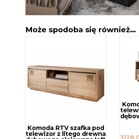
Może spodoba się również…
Komo
telew
dębow
Komoda RTV szafka pod
telewizor z litego drewna
3128,