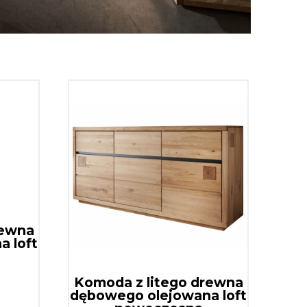
rewna
 loft
Komoda z litego drewna
dębowego olejowana loft