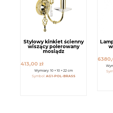
Stylowy kinkiet ścienny
Lamp
wiszący polerowany
w
mosiądz
6380
413,00
zł
Wym
Wymiary:
10 × 10 × 22 cm
Sym
Symbol:
AG1-POL-BRASS