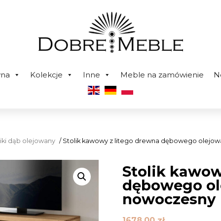
wna
Kolekcje
Inne
Meble na zamówienie
N
ziki dąb olejowany
/ Stolik kawowy z litego drewna dębowego olejo
Stolik kawow
dębowego ol
nowoczesny
1678,00
zł