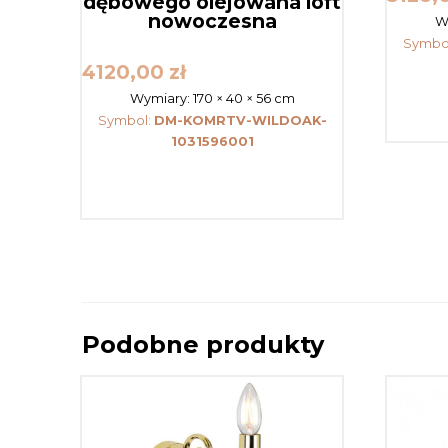
dębowego olejowana loft
nowoczesna
W
Symbo
4120,00
zł
Wymiary:
170 × 40 × 56 cm
Symbol:
DM-KOMRTV-WILDOAK-
1031596001
Podobne produkty