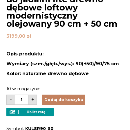
dębowe loftowy
modernistyczny
olejowany 90 cm + 50 cm
3199,00
zł
Opis produktu:
Wymiary (szer./głęb./wys.): 90(+50)/90/75 cm
Kolor: naturalne drewno dębowe
10 w magazynie
ilość
-
+
Dodaj do koszyka
Stół
rozkładany
Orbetello
do
jadalni
lite
Symbol:
KULSR90_50
drewno