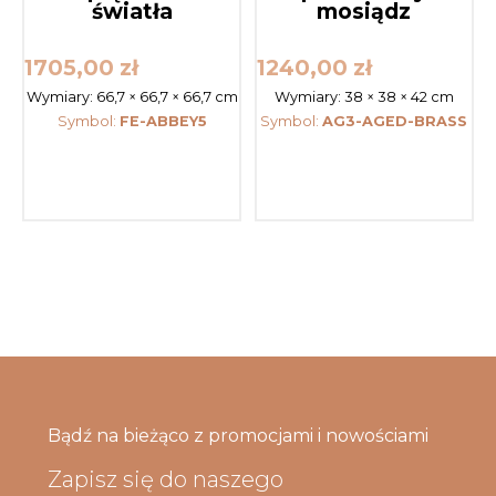
światła
mosiądz
1705,00
zł
1240,00
zł
Wymiary:
66,7 × 66,7 × 66,7 cm
Wymiary:
38 × 38 × 42 cm
Symbol:
FE-ABBEY5
Symbol:
AG3-AGED-BRASS
Bądź na bieżąco z promocjami i nowościami
Zapisz się do naszego