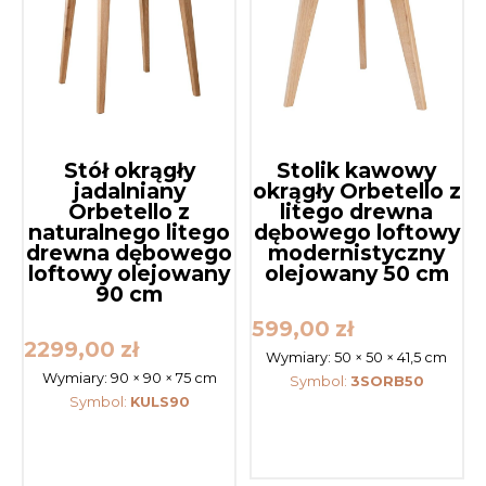
Stół okrągły
Stolik kawowy
jadalniany
okrągły Orbetello z
Orbetello z
litego drewna
naturalnego litego
dębowego loftowy
drewna dębowego
modernistyczny
loftowy olejowany
olejowany 50 cm
90 cm
599,00
zł
2299,00
zł
Wymiary:
50 × 50 × 41,5 cm
Wymiary:
90 × 90 × 75 cm
Symbol:
3SORB50
Symbol:
KULS90