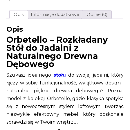
dębowe
loftowy
modernistyczny
Opis
Informacje dodatkowe
Opinie (0)
olejowany
90
cm
Opis
+
50
Orbetello – Rozkładany
cm
Stół do Jadalni z
Naturalnego Drewna
Dębowego
Szukasz idealnego
stołu
do swojej jadalni, który
łączy w sobie funkcjonalność, wyjątkowy design i
naturalne piękno drewna dębowego? Poznaj
model z kolekcji Orbetello, gdzie klasyka spotyka
się z nowoczesnym stylem loftowym, tworząc
niezwykle efektowny mebel, który doskonale
sprawdzi się w Twoim wnętrzu.