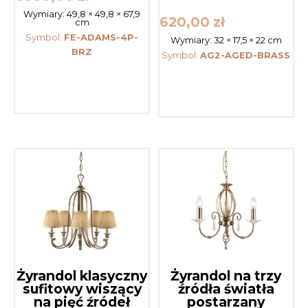
Wymiary:
49,8 × 49,8 × 67,9
620,00
zł
cm
Symbol:
FE-ADAMS-4P-
Wymiary:
32 × 17,5 × 22 cm
BRZ
Symbol:
AG2-AGED-BRASS
Żyrandol klasyczny
Żyrandol na trzy
sufitowy wiszący
źródła światła
na pięć źródeł
postarzany