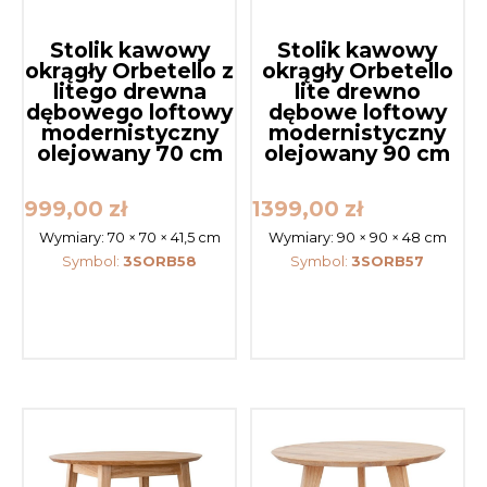
Stolik kawowy
Stolik kawowy
okrągły Orbetello z
okrągły Orbetello
litego drewna
lite drewno
dębowego loftowy
dębowe loftowy
modernistyczny
modernistyczny
olejowany 70 cm
olejowany 90 cm
999,00
zł
1399,00
zł
Wymiary:
70 × 70 × 41,5 cm
Wymiary:
90 × 90 × 48 cm
Symbol:
3SORB58
Symbol:
3SORB57