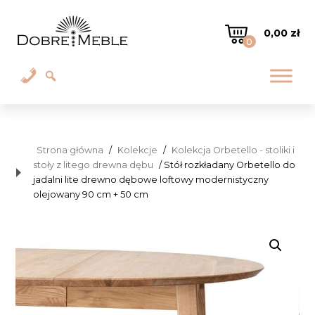
0,00
zł
0
Strona główna
/
Kolekcje
/
Kolekcja Orbetello - stoliki i
stoły z litego drewna dębu
/ Stół rozkładany Orbetello do
jadalni lite drewno dębowe loftowy modernistyczny
olejowany 90 cm + 50 cm