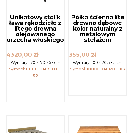
Unikatowy stolik
Półka ścienna lite
ława rękodzieło z
drewno dębowe
litego drewna
kolor naturalny z
olejowanego
metalowym
orzecha włoskiego
stelażem
4320,00
zł
355,00
zł
Wymiary:
170 × 170 × 57 cm
Wymiary:
100 × 20,5 × 5 cm
Symbol:
0000-DM-STOL-
Symbol:
0000-DM-POL-03
05