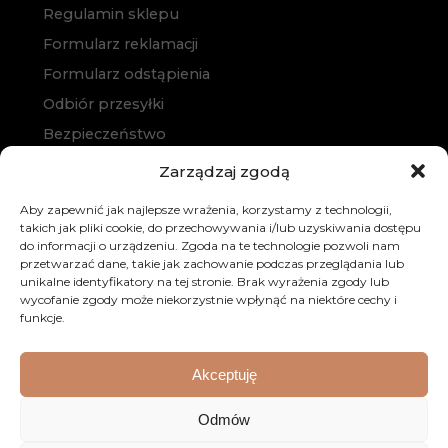
Regulamin sklepu
Formularz reklamacji
Formularz odstąpienia
Odbiór przesyłki
Bezpieczeństwo
Polityka prywatności
Zarządzaj zgodą
Polityka cookies
Aby zapewnić jak najlepsze wrażenia, korzystamy z technologii,
Zakup na raty
takich jak pliki cookie, do przechowywania i/lub uzyskiwania dostępu
do informacji o urządzeniu. Zgoda na te technologie pozwoli nam
Kontakt
przetwarzać dane, takie jak zachowanie podczas przeglądania lub
unikalne identyfikatory na tej stronie. Brak wyrażenia zgody lub
wycofanie zgody może niekorzystnie wpłynąć na niektóre cechy i
funkcje.
Akceptuję
© 2026 Dobre Meble. Wszystkie prawa zastrzeżone.
Odmów
Realizacja:
KULIKOWSKI-IT.pl
Strony internetowe