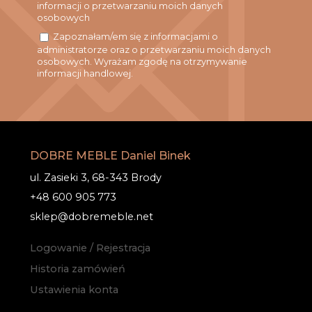
informacji o przetwarzaniu moich danych
osobowych
Zapoznałam/em się z informacjami o
administratorze oraz o przetwarzaniu moich danych
osobowych. Wyrażam zgodę na otrzymywanie
informacji handlowej.
DOBRE MEBLE Daniel Binek
ul. Zasieki 3, 68-343 Brody
+48 600 905 773
sklep@dobremeble.net
Logowanie / Rejestracja
Historia zamówień
Ustawienia konta