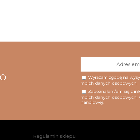
go
Wyrażam zgodę na wysyłk
moich danych osobowych
Zapoznałam/em się z info
moich danych osobowych. W
handlowej.
Regulamin sklepu