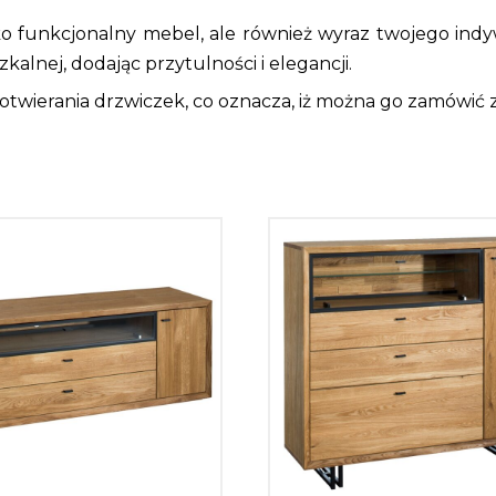
lko funkcjonalny mebel, ale również wyraz twojego ind
alnej, dodając przytulności i elegancji.
twierania drzwiczek, co oznacza, iż można go zamówić z