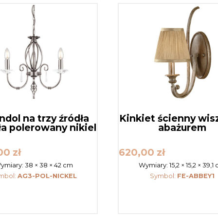
ndol na trzy źródła
Kinkiet ścienny wis
ła polerowany nikiel
abażurem
,00
zł
620,00
zł
ymiary:
38 × 38 × 42 cm
Wymiary:
15,2 × 15,2 × 39,1
mbol:
AG3-POL-NICKEL
Symbol:
FE-ABBEY1