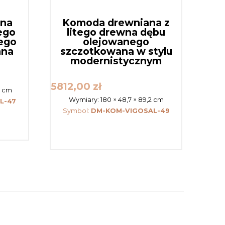
ana
Komoda drewniana z
ego
litego drewna dębu
ego
olejowanego
ana
szczotkowana w stylu
modernistycznym
5812,00
zł
,6 cm
Wymiary:
180 × 48,7 × 89,2 cm
L-47
Symbol:
DM-KOM-VIGOSAL-49