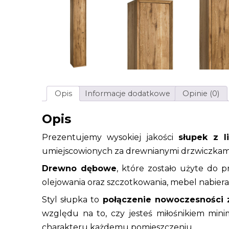
Opis
Informacje dodatkowe
Opinie (0)
Opis
Prezentujemy wysokiej jakości
słupek z 
umiejscowionych za drewnianymi drzwiczkami
Drewno dębowe
, które zostało użyte do p
olejowania oraz szczotkowania, mebel nabie
Styl słupka to
połączenie nowoczesności
względu na to, czy jesteś miłośnikiem min
charakteru każdemu pomieszczeniu.