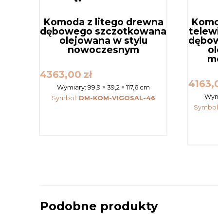
Komoda z litego drewna
Komo
dębowego szczotkowana
telew
olejowana w stylu
dębo
nowoczesnym
ol
m
4363,00
zł
4163
Wymiary:
99,9 × 39,2 × 117,6 cm
Wym
Symbol:
DM-KOM-VIGOSAL-46
Symbol
Podobne produkty