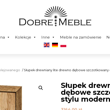
wna
Kolekcje
Inne
Meble na zamówienie
N
 olejowanego
/ Słupek drewniany lite drewno dębowe szczotkowany 
Słupek drewn
dębowe szcz
stylu moder
3164,00
zł