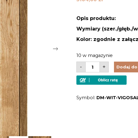
Opis produktu:
Wymiary (szer./głęb./w
Kolor: zgodnie z załąc
10 w magazynie
ilość
-
+
Dodaj do
Słupek
drewniany
lite
drewno
dębowe
szczotkowany
Symbol:
DM-WIT-VIGOSAL
olejowany
w
stylu
modernistycznym