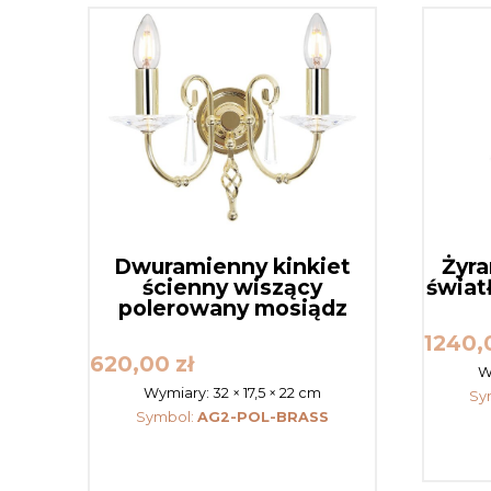
Dwuramienny kinkiet
Żyra
ścienny wiszący
świat
polerowany mosiądz
1240
620,00
zł
W
Wymiary:
32 × 17,5 × 22 cm
Sy
Symbol:
AG2-POL-BRASS