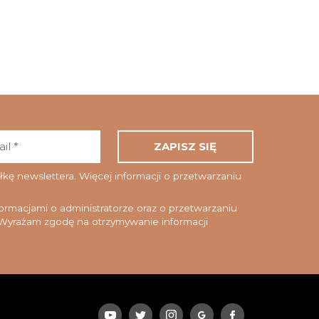
Adres
email
*
ę newslettera. Więcej informacji o przetwarzaniu
rmacjami o administratorze oraz o przetwarzaniu
yrażam zgodę na otrzymywanie informacji