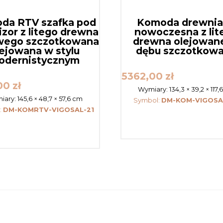
da RTV szafka pod
Komoda drewni
izor z litego drewna
nowoczesna z lit
wego szczotkowana
drewna olejowan
ejowana w stylu
dębu szczotkow
odernistycznym
5362,00
zł
,00
zł
Wymiary:
134,3 × 39,2 × 117
iary:
145,6 × 48,7 × 57,6 cm
Symbol:
DM-KOM-VIGOSA
:
DM-KOMRTV-VIGOSAL-21