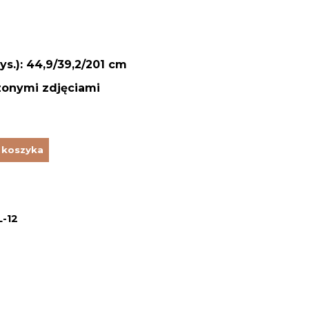
ys.): 44,9/39,2/201 cm
zonymi zdjęciami
 koszyka
-12