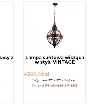
zący z
Lampa sufitowa wisząca
w stylu VINTAGE
4365,00
zł
 cm
Wymiary:
37,1 × 37,1 × 54,9 cm
Symbol:
FE-ADAMS-3P-BRZ