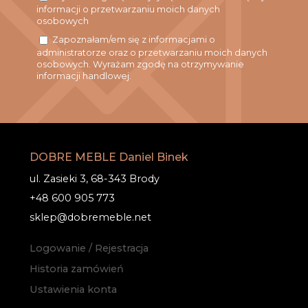
informacji o przetwarzaniu moich danych
osobowych
Zapoznałam/em się z informacjami o
administratorze oraz o przetwarzaniu moich danych
osobowych. Wyrażam zgodę na otrzymywanie
informacji handlowej.
DOBRE MEBLE Daniel Binek
ul. Zasieki 3, 68-343 Brody
+48 600 905 773
sklep@dobremeble.net
Logowanie / Rejestracja
Historia zamówień
Ustawienia konta