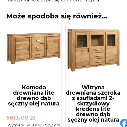
Może spodoba się również…
Komoda
Witryna
drewniana lite
drewniana szeroka
drewno dąb
z szufladami 2-
sęczny olej natura
skrzydłowy
kredens lite
drewno dąb
5613,00
zł
sęczny olej natura
Wymiary:
174,8 × 47 × 90,3 cm