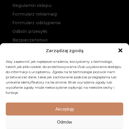
Regulamin sklepu
Formularz reklamacji
Formularz odstąpienia
Odbiór przesyłki
Bezpieczeństwo
Polityka prywatności
Zarządzaj zgodą
Polityka cookies
Aby zapewnić jak najlepsze wrażenia, korzystamy z technologii,
Zakup na raty
takich jak pliki cookie, do przechowywania i/lub uzyskiwania dostępu
do informacji o urządzeniu. Zgoda na te technologie pozwoli nam
Kontakt
przetwarzać dane, takie jak zachowanie podczas przeglądania lub
unikalne identyfikatory na tej stronie. Brak wyrażenia zgody lub
wycofanie zgody może niekorzystnie wpłynąć na niektóre cechy i
funkcje.
Akceptuję
© 2026 Dobre Meble. Wszystkie prawa zastrzeżone.
Odmów
Realizacja:
KULIKOWSKI-IT.pl
Strony internetowe