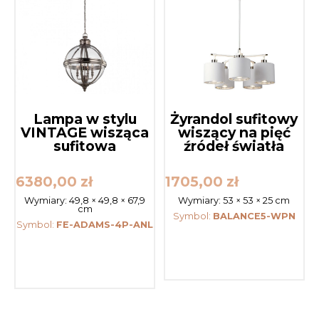
Lampa w stylu
Żyrandol sufitowy
VINTAGE wisząca
wiszący na pięć
sufitowa
źródeł światła
6380,00
zł
1705,00
zł
Wymiary:
49,8 × 49,8 × 67,9
Wymiary:
53 × 53 × 25 cm
cm
Symbol:
BALANCE5-WPN
Symbol:
FE-ADAMS-4P-ANL