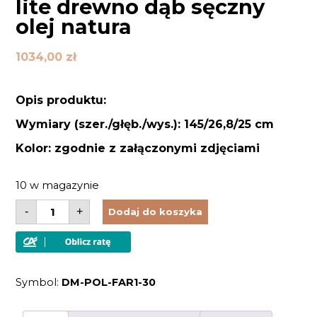
lite drewno dąb sęczny
olej natura
1034,00
zł
Opis produktu:
Wymiary (szer./głęb./wys.): 145/26,8/25 cm
Kolor: zgodnie z załączonymi zdjęciami
10 w magazynie
ilość
-
+
Dodaj do koszyka
Półka
ścienna
drewniana
lite
drewno
dąb
Symbol:
DM-POL-FAR1-30
sęczny
olej
natura