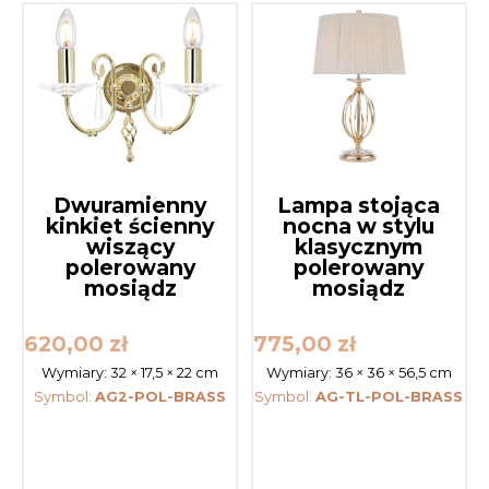
Dwuramienny
Lampa stojąca
kinkiet ścienny
nocna w stylu
wiszący
klasycznym
polerowany
polerowany
mosiądz
mosiądz
620,00
zł
775,00
zł
Wymiary:
32 × 17,5 × 22 cm
Wymiary:
36 × 36 × 56,5 cm
Symbol:
AG2-POL-BRASS
Symbol:
AG-TL-POL-BRASS