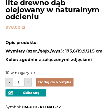
lite drewno dąb
olejowany w naturalnym
odcieniu
978,00
zł
Opis produktu:
Wymiary (szer./głęb./wys.): 173,6/19,9/21,5 cm
Kolor: zgodnie z załączonymi zdjęciami
10 w magazynie
ilość
-
+
Dodaj do koszyka
Półka
ścienna
drewniana
lite
drewno
dąb
Symbol:
DM-POL-ATLNAT-32
olejowany
w