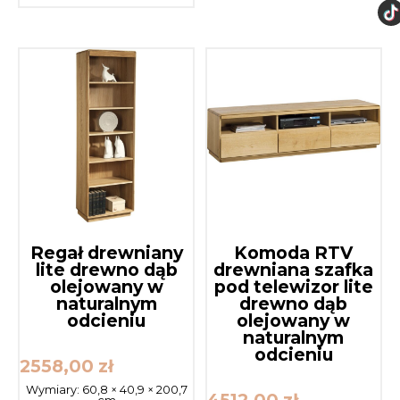
Regał drewniany
Komoda RTV
lite drewno dąb
drewniana szafka
olejowany w
pod telewizor lite
naturalnym
drewno dąb
odcieniu
olejowany w
naturalnym
odcieniu
2558,00
zł
Wymiary:
60,8 × 40,9 × 200,7
4512,00
zł