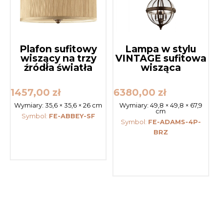
Plafon sufitowy
Lampa w stylu
wiszący na trzy
VINTAGE sufitowa
źródła światła
wisząca
1457,00
zł
6380,00
zł
Wymiary:
35,6 × 35,6 × 26 cm
Wymiary:
49,8 × 49,8 × 67,9
cm
Symbol:
FE-ABBEY-SF
Symbol:
FE-ADAMS-4P-
BRZ