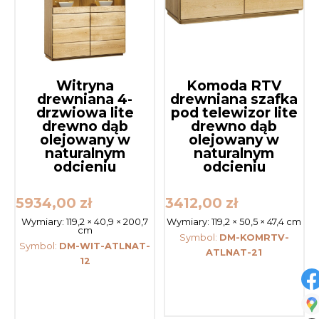
Witryna
Komoda RTV
drewniana 4-
drewniana szafka
drzwiowa lite
pod telewizor lite
drewno dąb
drewno dąb
olejowany w
olejowany w
naturalnym
naturalnym
odcieniu
odcieniu
5934,00
zł
3412,00
zł
Wymiary:
119,2 × 40,9 × 200,7
Wymiary:
119,2 × 50,5 × 47,4 cm
cm
Symbol:
DM-KOMRTV-
Symbol:
DM-WIT-ATLNAT-
ATLNAT-21
12