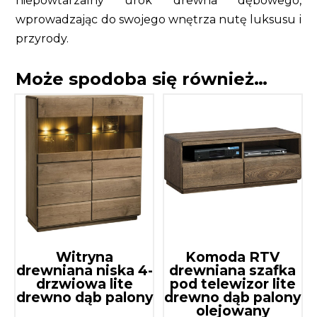
niepowtarzalny urok drewna dębowego,
wprowadzając do swojego wnętrza nutę luksusu i
przyrody.
Może spodoba się również…
Witryna
Komoda RTV
drewniana niska 4-
drewniana szafka
drzwiowa lite
pod telewizor lite
drewno dąb palony
drewno dąb palony
olejowany