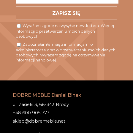
*
Wyrażam zgodę na wysyłkę newslettera. Więcej
informacji o przetwarzaniu moich danych
osobowych
Zapoznałam/em się z informacjami o
administratorze oraz o przetwarzaniu moich danych
osobowych. Wyrażam zgodę na otrzymywanie
informacji handlowej.
DOBRE MEBLE Daniel Binek
ul. Zasieki 3, 68-343 Brody
+48 600 905 773
sklep@dobremeble.net