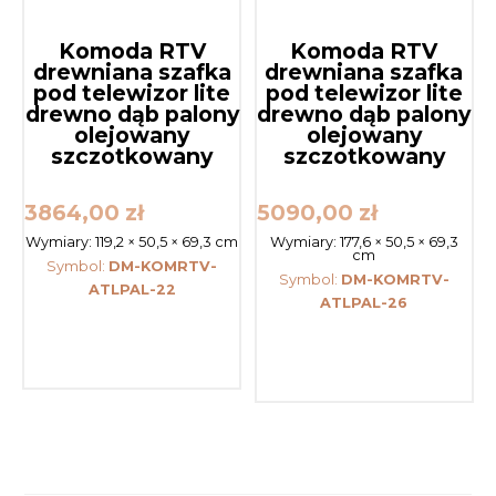
Komoda RTV
Komoda RTV
drewniana szafka
drewniana szafka
pod telewizor lite
pod telewizor lite
drewno dąb palony
drewno dąb palony
olejowany
olejowany
szczotkowany
szczotkowany
3864,00
zł
5090,00
zł
Wymiary:
119,2 × 50,5 × 69,3 cm
Wymiary:
177,6 × 50,5 × 69,3
cm
Symbol:
DM-KOMRTV-
Symbol:
DM-KOMRTV-
ATLPAL-22
ATLPAL-26