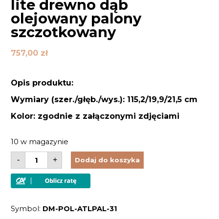
lite drewno dąb
olejowany palony
szczotkowany
757,00
zł
Opis produktu:
Wymiary (szer./głęb./wys.): 115,2/19,9/21,5 cm
Kolor: zgodnie z załączonymi zdjęciami
10 w magazynie
ilość
-
+
Dodaj do koszyka
Półka
ścienna
drewniana
lite
drewno
dąb
Symbol:
DM-POL-ATLPAL-31
olejowany
palony