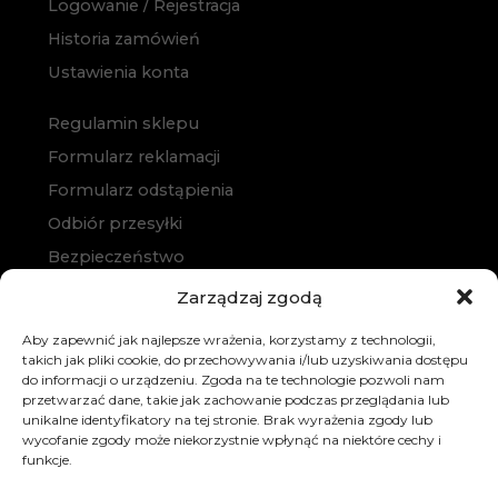
Logowanie / Rejestracja
Historia zamówień
Ustawienia konta
Regulamin sklepu
Formularz reklamacji
Formularz odstąpienia
Odbiór przesyłki
Bezpieczeństwo
Polityka prywatności
Zarządzaj zgodą
Polityka cookies
Aby zapewnić jak najlepsze wrażenia, korzystamy z technologii,
Zakup na raty
takich jak pliki cookie, do przechowywania i/lub uzyskiwania dostępu
do informacji o urządzeniu. Zgoda na te technologie pozwoli nam
Kontakt
przetwarzać dane, takie jak zachowanie podczas przeglądania lub
unikalne identyfikatory na tej stronie. Brak wyrażenia zgody lub
wycofanie zgody może niekorzystnie wpłynąć na niektóre cechy i
funkcje.