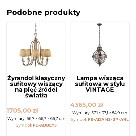
Podobne produkty
Żyrandol klasyczny
Lampa wisząca
sufitowy wiszący
sufitowa w stylu
na pięć źródeł
VINTAGE
światła
4365,00
zł
1705,00
zł
Wymiary:
37,1 × 37,1 × 54,9 cm
Wymiary:
66,7 × 66,7 × 66,7 cm
Symbol:
FE-ADAMS-3P-ANL
Symbol:
FE-ABBEY5