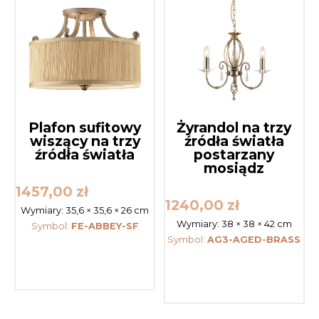
Plafon sufitowy
Żyrandol na trzy
wiszący na trzy
źródła światła
źródła światła
postarzany
mosiądz
1457,00
zł
1240,00
zł
Wymiary:
35,6 × 35,6 × 26 cm
Wymiary:
38 × 38 × 42 cm
Symbol:
FE-ABBEY-SF
Symbol:
AG3-AGED-BRASS