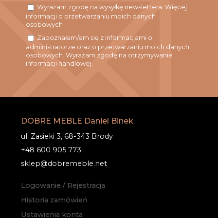
Wyrażam zgodę na wysyłkę newslettera. Więcej
informacji o przetwarzaniu moich danych
osobowych
Zapoznałam/em się z informacjami o
administratorze oraz o przetwarzaniu moich danych
osobowych. Wyrażam zgodę na otrzymywanie
informacji handlowej.
DOBRE MEBLE Daniel Binek
ul. Zasieki 3, 68-343 Brody
+48 600 905 773
sklep@dobremeble.net
Logowanie / Rejestracja
Historia zamówień
Ustawienia konta