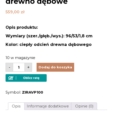
drewno dębowe
559,00
zł
Opis produktu:
Wymiary (szer./głęb./wys.): 96/53/1,8 cm
Kolor: ciepły odcień drewna dębowego
10 w magazynie
ilość
-
+
Dodaj do koszyka
Półka
długa
do
szaf
z
kolekcji
Symbol:
ZIRAVP100
Warszawa
lite
drewno
dębowe
Opis
Informacje dodatkowe
Opinie (0)