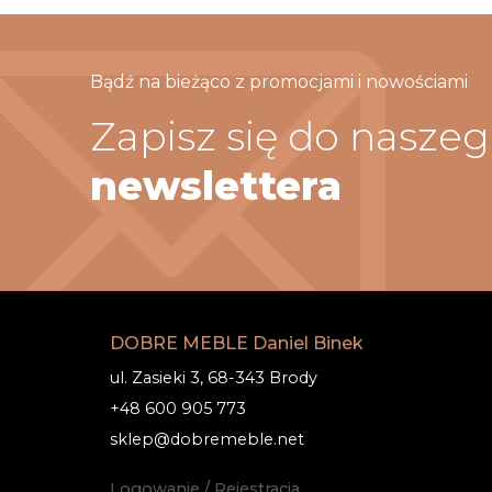
Bądź na bieżąco z promocjami i nowościami
Zapisz się do nasze
newslettera
DOBRE MEBLE Daniel Binek
ul. Zasieki 3, 68-343 Brody
+48 600 905 773
sklep@dobremeble.net
Logowanie / Rejestracja