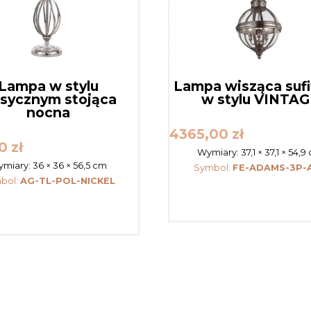
Lampa w stylu
Lampa wisząca suf
asycznym stojąca
w stylu VINTAG
nocna
4365,00
zł
00
zł
Wymiary:
37,1 × 37,1 × 54,9
miary:
36 × 36 × 56,5 cm
Symbol:
FE-ADAMS-3P-
bol:
AG-TL-POL-NICKEL