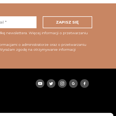
Adres
email
*
ę newslettera. Więcej informacji o przetwarzaniu
rmacjami o administratorze oraz o przetwarzaniu
yrażam zgodę na otrzymywanie informacji