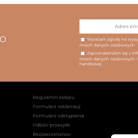
go
Wyrażam zgodę na wysyłk
moich danych osobowych
Zapoznałam/em się z info
moich danych osobowych. W
handlowej.
Regulamin sklepu
Formularz reklamacji
Formularz odstąpienia
Odbiór przesyłki
Bezpieczeństwo