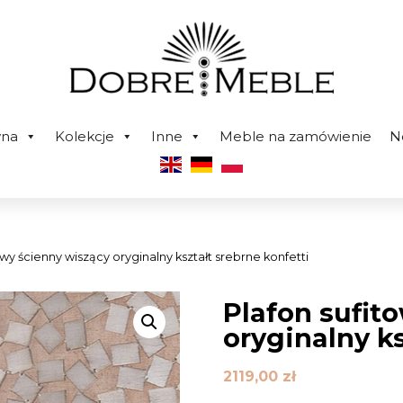
wna
Kolekcje
Inne
Meble na zamówienie
N
owy ścienny wiszący oryginalny kształt srebrne konfetti
Plafon sufit
oryginalny ks
2119,00
zł