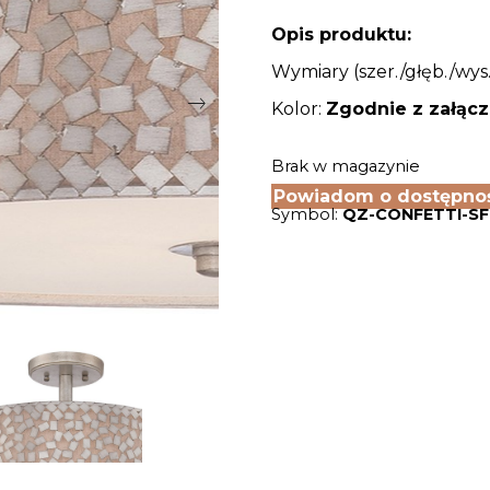
Opis produktu:
Wymiary (szer./głęb./wys.
Kolor:
Zgodnie z załąc
Brak w magazynie
Powiadom o dostępno
Symbol:
QZ-CONFETTI-SF