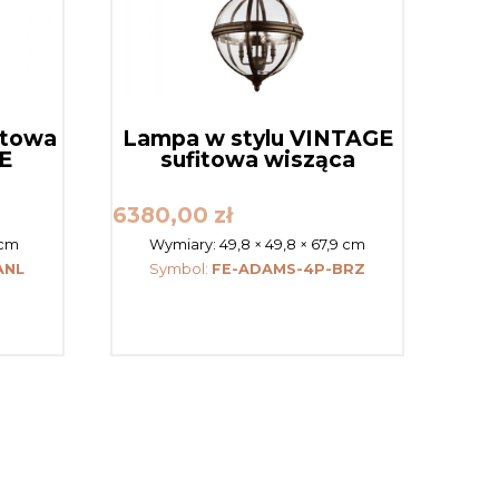
itowa
Lampa w stylu VINTAGE
E
sufitowa wisząca
6380,00
zł
 cm
Wymiary:
49,8 × 49,8 × 67,9 cm
ANL
Symbol:
FE-ADAMS-4P-BRZ