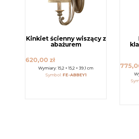
Kinkiet ścienny wiszący z
abażurem
kl
620,00
zł
775,
Wymiary:
15,2 × 15,2 × 39,1 cm
Wy
Symbol:
FE-ABBEY1
Sym