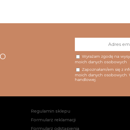
go
Wyrażam zgodę na wysyłk
moich danych osobowych
Zapoznałam/em się z info
moich danych osobowych. W
handlowej.
Regulamin sklepu
Formularz reklamacji
Formularz odstąpienia