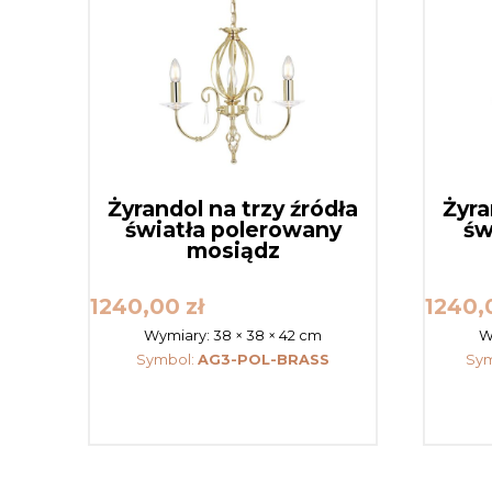
Żyrandol na trzy źródła
Żyra
światła polerowany
św
mosiądz
1240,00
zł
1240
Wymiary:
38 × 38 × 42 cm
W
Symbol:
AG3-POL-BRASS
Sym