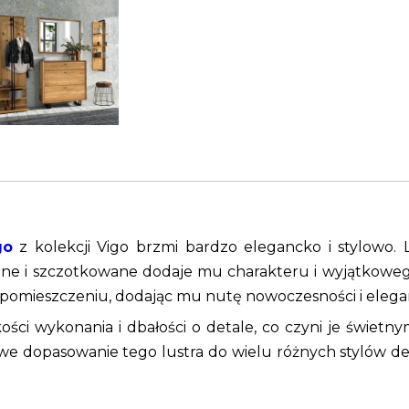
go
z kolekcji Vigo brzmi bardzo elegancko i stylowo. 
wane i szczotkowane dodaje mu charakteru i wyjątkoweg
omieszczeniu, dodając mu nutę nowoczesności i elegan
kości wykonania i dbałości o detale, co czyni je świet
e dopasowanie tego lustra do wielu różnych stylów dek