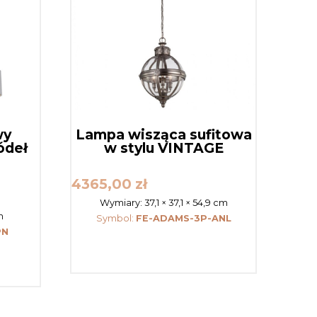
wy
Lampa wisząca sufitowa
ódeł
w stylu VINTAGE
4365,00
zł
Wymiary:
37,1 × 37,1 × 54,9 cm
m
Symbol:
FE-ADAMS-3P-ANL
PN