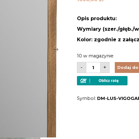
Opis produktu:
Wymiary (szer./głęb./wy
Kolor: zgodnie z załąc
10 w magazynie
ilość
-
+
Dodaj do
Lustro
z
drewnianą
ramą
z
litego
Symbol:
DM-LUS-VIGOGA
drewna
dębu
szczotkowanego
olejowane
w
stylu
modernistycznym