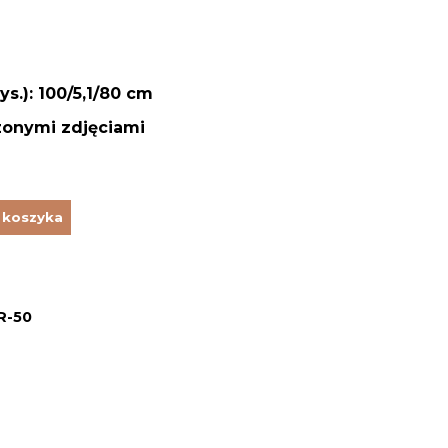
s.): 100/5,1/80 cm
zonymi zdjęciami
 koszyka
R-50