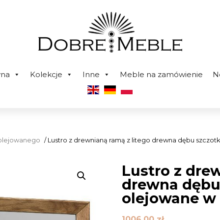
wna
Kolekcje
Inne
Meble na zamówienie
N
 olejowanego
/ Lustro z drewnianą ramą z litego drewna dębu szcz
Lustro z dre
drewna dębu
olejowane w
1006,00
zł