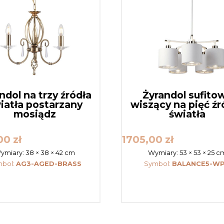
ndol na trzy źródła
Żyrandol sufito
iatła postarzany
wiszący na pięć źr
mosiądz
światła
,00
zł
1705,00
zł
ymiary:
38 × 38 × 42 cm
Wymiary:
53 × 53 × 25 c
bol:
AG3-AGED-BRASS
Symbol:
BALANCE5-W