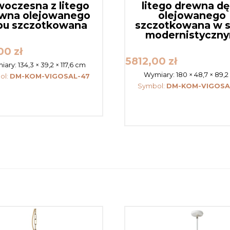
oczesna z litego
litego drewna d
wna olejowanego
olejowanego
bu szczotkowana
szczotkowana w s
modernistyczn
,00
zł
5812,00
zł
iary:
134,3 × 39,2 × 117,6 cm
Wymiary:
180 × 48,7 × 89,
ol:
DM-KOM-VIGOSAL-47
Symbol:
DM-KOM-VIGOSA