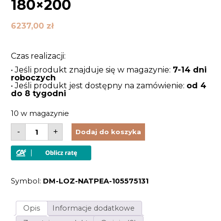
180×200
6237,00
zł
Czas realizacji:
• Jeśli produkt znajduje się w magazynie:
7-14 dni
roboczych
• Jeśli produkt jest dostępny na zamówienie:
od 4
do 8 tygodni
10 w magazynie
ilość
-
+
Dodaj do koszyka
Łóżko
z
drewna
dębowego
z
nogami
Symbol:
DM-LOZ-NATPEA-105575131
ze
szkła
hartowanego
180x200
Opis
Informacje dodatkowe