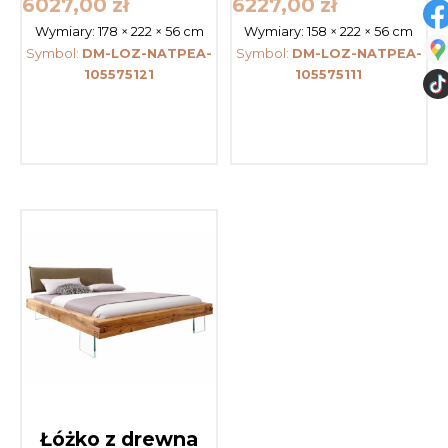
6027,00
zł
6227,00
zł
Wymiary:
178 × 222 × 56 cm
Wymiary:
158 × 222 × 56 cm
Symbol:
DM-LOZ-NATPEA-
Symbol:
DM-LOZ-NATPEA-
105575121
105575111
Łóżko z drewna