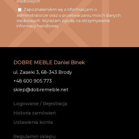
osobowych
Zapoznałam/em się z informacjami o
administratorze oraz o przetwarzaniu moich danych
osobowych. Wyrażam zgodę na otrzymywanie
informacji handlowej.
DOBRE MEBLE Daniel Binek
ul. Zasieki 3, 68-343 Brody
+48 600 905 773
sklep@dobremeble.net
Logowanie / Rejestracja
Historia zamówień
Ustawienia konta
Regulamin sklepu