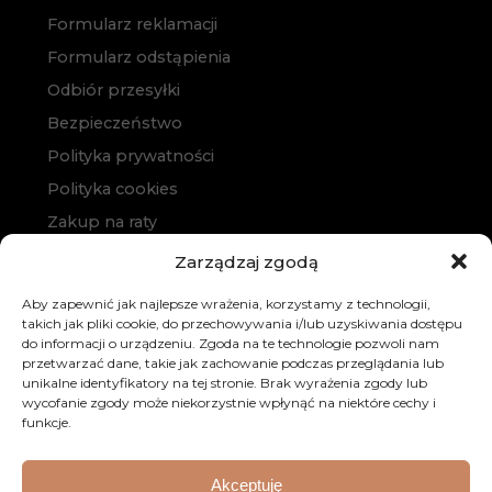
Formularz reklamacji
Formularz odstąpienia
Odbiór przesyłki
Bezpieczeństwo
Polityka prywatności
Polityka cookies
Zakup na raty
Kontakt
Zarządzaj zgodą
Aby zapewnić jak najlepsze wrażenia, korzystamy z technologii,
takich jak pliki cookie, do przechowywania i/lub uzyskiwania dostępu
do informacji o urządzeniu. Zgoda na te technologie pozwoli nam
przetwarzać dane, takie jak zachowanie podczas przeglądania lub
unikalne identyfikatory na tej stronie. Brak wyrażenia zgody lub
wycofanie zgody może niekorzystnie wpłynąć na niektóre cechy i
funkcje.
© 2026 Dobre Meble. Wszystkie prawa zastrzeżone.
Realizacja:
KULIKOWSKI-IT.pl
Strony internetowe
Akceptuję
Szczecin