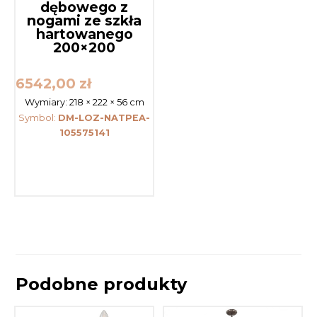
dębowego z
nogami ze szkła
hartowanego
200×200
6542,00
zł
Wymiary:
218 × 222 × 56 cm
Symbol:
DM-LOZ-NATPEA-
105575141
Podobne produkty