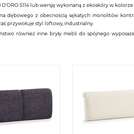
 D’ORO 5114 lub wersję wykonaną z ekoskóry w kolorze
na dębowego z obecnością sękatych monolitów kontr
ś przywołuje styl loftowy, industrialny.
ństwo również inne bryły mebli do spójnego wyposażen