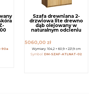
owany
Szafa drewniana 2-
skóra
drzwiowa lite drewno
Z-
dąb olejowany w
200
naturalnym odcieniu
5060,00
zł
-90a
Wymiary:
104,2 × 60,9 × 221,9 cm
Symbol:
DM-SZAF-ATLNAT-02