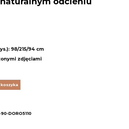
 naturalnym odcieniu
ys.): 98/215/94 cm
zonymi zdjęciami
 koszyka
-90-DORO5110