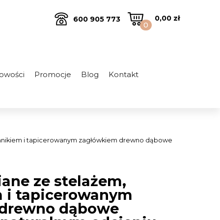
0,00
zł
600 905 773
0
owości
Promocje
Blog
Kontakt
emnikiem i tapicerowanym zagłówkiem drewno dąbowe
ane ze stelażem,
 i tapicerowanym
 drewno dąbowe