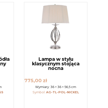
ródła
Lampa w stylu
any
klasycznym stojąca
nocna
775,00
zł
cm
Wymiary:
36 × 36 × 56,5 cm
SS
Symbol:
AG-TL-POL-NICKEL