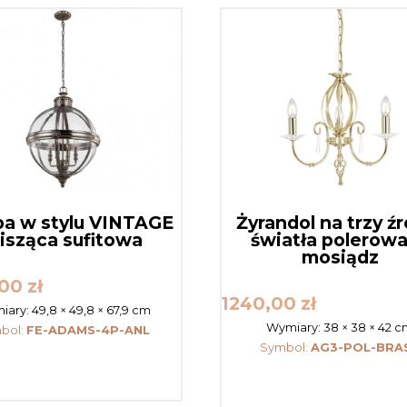
a w stylu VINTAGE
Żyrandol na trzy ź
isząca sufitowa
światła polerow
mosiądz
,00
zł
1240,00
zł
iary:
49,8 × 49,8 × 67,9 cm
Wymiary:
38 × 38 × 42 
bol:
FE-ADAMS-4P-ANL
Symbol:
AG3-POL-BRA