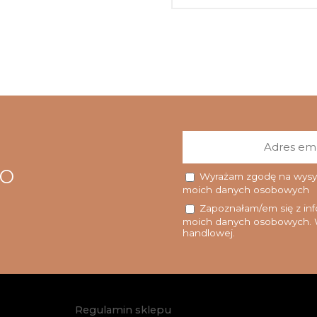
go
Wyrażam zgodę na wysyłk
moich danych osobowych
Zapoznałam/em się z info
moich danych osobowych. W
handlowej.
Regulamin sklepu