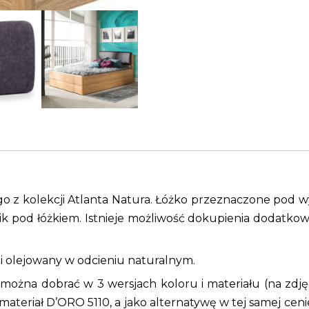
olejowane
w
naturalnym
odcieniu
90x200
 z kolekcji Atlanta Natura. Łóżko przeznaczone pod w
k pod łóżkiem. Istnieje możliwość dokupienia dodatkow
 i olejowany w odcieniu naturalnym.
 można dobrać w 3 wersjach koloru i materiału (na zdj
materiał D’ORO 5110, a jako alternatywę w tej samej ce