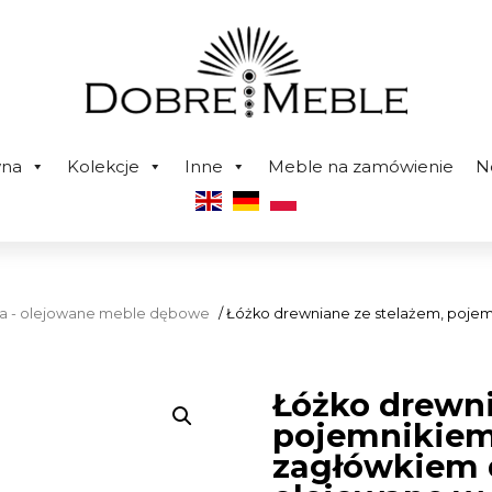
wna
Kolekcje
Inne
Meble na zamówienie
N
ura - olejowane meble dębowe
/ Łóżko drewniane ze stelażem, poj
Łóżko drewni
pojemnikiem
zagłówkiem