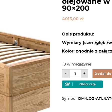
olejowane w
90×200
4013,00
zł
Opis produktu:
Wymiary (szer./głęb./w
Kolor: zgodnie z załąc
10 w magazynie
ilość
-
+
Dodaj do
Łóżko
drewniane
ze
stelażem,
pojemnikiem
i
Symbol:
DM-LOZ-ATLNAT
tapicerowanym
zagłówkiem
drewno
dąbowe