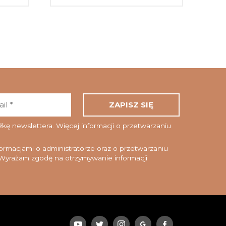
Adres
email
*
ę newslettera. Więcej informacji o przetwarzaniu
rmacjami o administratorze oraz o przetwarzaniu
yrażam zgodę na otrzymywanie informacji