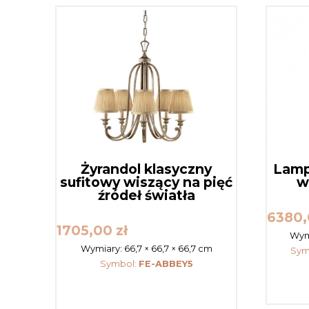
Żyrandol klasyczny
Lamp
sufitowy wiszący na pięć
w
źródeł światła
6380
1705,00
zł
Wym
Wymiary:
66,7 × 66,7 × 66,7 cm
Sym
Symbol:
FE-ABBEY5