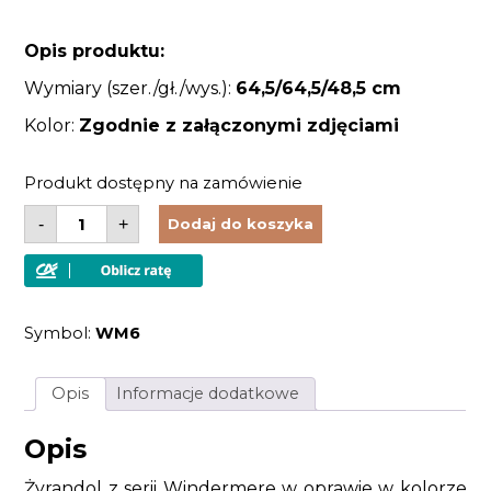
Opis produktu:
Wymiary (szer./gł./wys.):
64,5
/64,5/48,5 cm
Kolor:
Zgodnie z załączonymi zdjęciami
Produkt dostępny na zamówienie
ilość
-
+
Dodaj do koszyka
Lampa
wisząca
żyrandol
6
źródeł
światła
Symbol:
WM6
kolor
ciemnobrązowy
złoty
styl
Opis
Informacje dodatkowe
rustykalny
Vintage
Opis
Żyrandol z serii Windermere w oprawie w kolorze