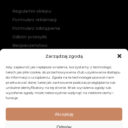
Regulamin sklepu
Formularz reklamacji
Formularz odstąpienia
Odbiór przesyłki
Bezpieczeństwo
Polityka prywatności
Zarządzaj zgodą
Polityka cookies
Aby zapewnić jak najlepsze wrażenia, korzystamy z technologii,
Zakup na raty
takich jak pliki cookie, do przechowywania i/lub uzyskiwania dostępu
do informacji o urządzeniu. Zgoda na te technologie pozwoli nam
Kontakt
przetwarzać dane, takie jak zachowanie podczas przeglądania lub
unikalne identyfikatory na tej stronie. Brak wyrażenia zgody lub
wycofanie zgody może niekorzystnie wpłynąć na niektóre cechy i
funkcje.
Akceptuję
© 2026 Dobre Meble. Wszystkie prawa zastrzeżone.
Odmów