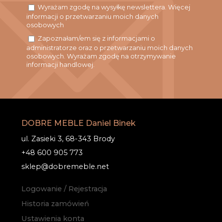
Wyrażam zgodę na wysyłkę newslettera. Więcej
informacji o przetwarzaniu moich danych
osobowych
Zapoznałam/em się z informacjami o
administratorze oraz o przetwarzaniu moich danych
osobowych. Wyrażam zgodę na otrzymywanie
informacji handlowej.
DOBRE MEBLE Daniel Binek
ul. Zasieki 3, 68-343 Brody
+48 600 905 773
sklep@dobremeble.net
Logowanie / Rejestracja
Historia zamówień
Ustawienia konta